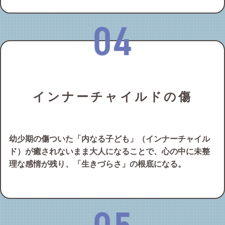
インナーチャイルドの傷
幼少期の傷ついた「内なる子ども」（インナーチャイル
ド）が癒されないまま大人になることで、心の中に未整
理な感情が残り、「生きづらさ」の根底になる。