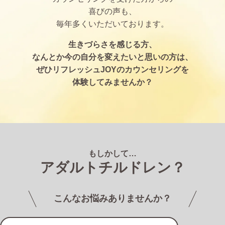
喜びの声も、
毎年多くいただいております。
生きづらさを感じる方、
なんとか今の自分を変えたいと思いの方は、
ぜひリフレッシュJOYのカウンセリングを
体験してみませんか？
もしかして…
アダルトチルドレン？
こんなお悩みありませんか？