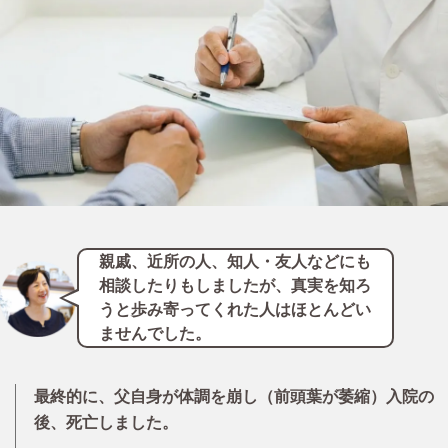
親戚、近所の人、知人・友人などにも
相談したりもしましたが、
真実を知ろ
うと歩み寄ってくれた人は
ほとんどい
ませんでした。
最終的に、父自身が体調を崩し（前頭葉が萎縮）入院の
後、死亡しました。