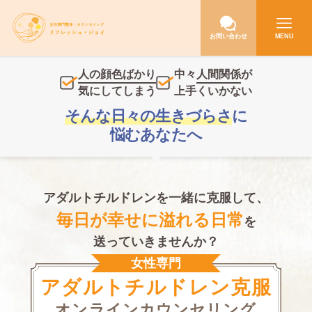
お問い合わせ
MENU
人の顔色ばかり
中々
人間関係
が
気にしてしまう
上手くいかない
そんな日々の生きづらさ
に
悩むあなたへ
アダルトチルドレンを一緒に克服して、
毎日が幸せに溢れる日常
を
送っていきませんか？
女性専門
アダルトチルドレン克服
オンラインカウンセリング