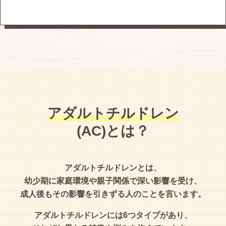
アダルトチルドレン
(AC)とは？
アダルトチルドレンとは、
幼少期に家庭環境や親子関係で深い影響を受け、
成人後もその影響を引きずる人のことを言います。
アダルトチルドレンには6つタイプがあり、