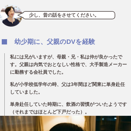
少し、昔の話をさせてください。
幼少期に、父親のDVを経験
私には兄がいますが、母親・兄・私は仲が良かったで
す。父親は内気でおとなしい性格で、大手製造メーカー
に勤務する会社員でした。
私が小学校低学年の時、父は3年間ほど関東に単身赴任
していました。
単身赴任していた時期に、飲酒の習慣がついたようです
（それまではほとんど下戸だった）。