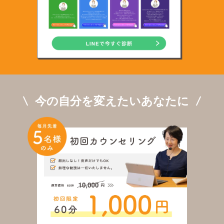
今の自分を変えたいあなたに