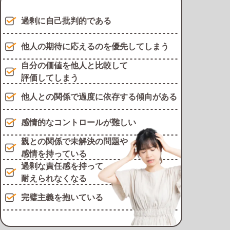
過剰に自己批判的である
他人の期待に応えるのを優先してしまう
自分の価値を他人と比較して
評価してしまう
他人との関係で過度に依存する傾向がある
感情的なコントロールが難しい
親との関係で未解決の問題や
感情を持っている
過剰な責任感を持って、
耐えられなくなる
完璧主義を抱いている