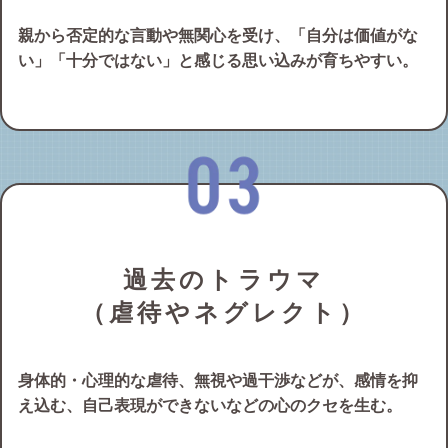
親から否定的な言動や無関心を受け、「自分は価値がな
い」「十分ではない」と感じる思い込みが育ちやすい。
過去のトラウマ
（虐待やネグレクト）
身体的・心理的な虐待、無視や過干渉などが、感情を抑
え込む、自己表現ができないなどの心のクセを生む。