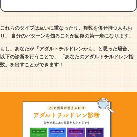
これらのタイプは互いに重なったり、複数を併せ持つ人もお
り、
自分のパターンを知ることが回復の第一歩になります。
もし、あなたが「アダルトチルドレンかも」と思った場合、
以下の診断を行うことで、
「あなたのアダルトチルドレン指
数」を出すことができます！