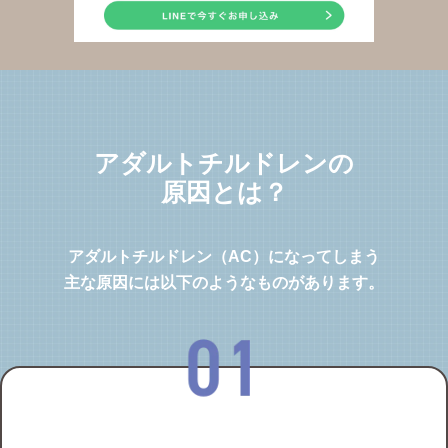
アダルトチルドレンの
原因とは？
アダルトチルドレン（AC）になってしまう
主な原因には以下のようなものがあります。