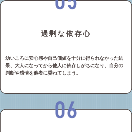
過剰な依存心
幼いころに安心感や自己価値を十分に得られなかった結
果、大人になってから他人に依存しがちになり、自分の
判断や感情を他者に委ねてしまう。