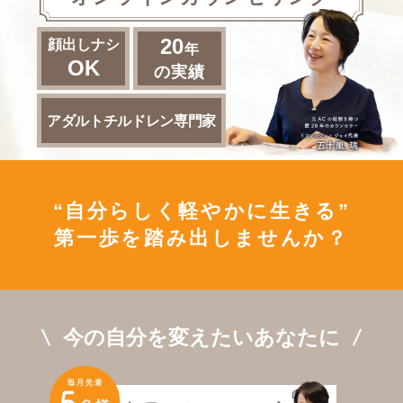
20
顔出しナシ
年
OK
の実績
アダルトチルドレン
専門家
“自分らしく軽やかに生きる”
第一歩を踏み出しませんか？
今の自分を変えたいあなたに