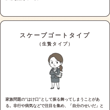
スケープゴートタイプ
（生贄タイプ）
家族問題の“はけ口”として振る舞ってしまうことがあ
る。非行や病気などで注目を集め、「自分のせいだ」と