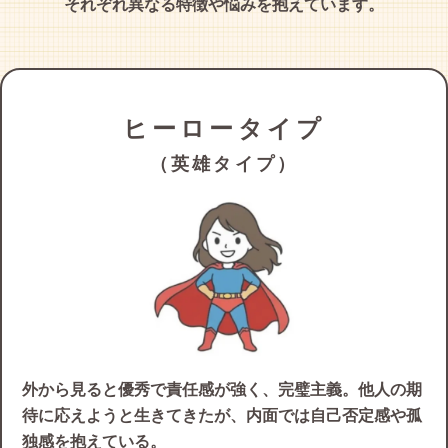
それぞれ異なる特徴や悩みを抱えています。
ヒーロータイプ
（英雄タイプ）
外から見ると優秀で責任感が強く、完璧主義。他人の期
待に応えようと生きてきたが、内面では自己否定感や孤
独感を抱えている。