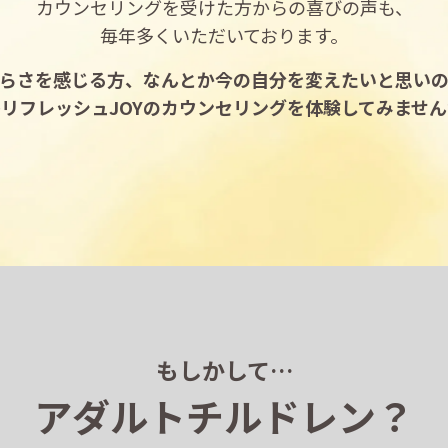
カウンセリングを受けた方からの
喜びの声も、
毎年多くいただいております。
らさを感じる方、
なんとか今の自分を変えたいと思い
リフレッシュJOYのカウンセリングを
体験してみません
もしかして…
アダルトチルドレン？