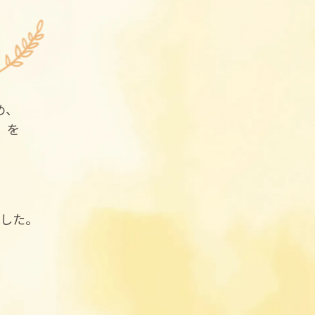
め、
」を
と
した。