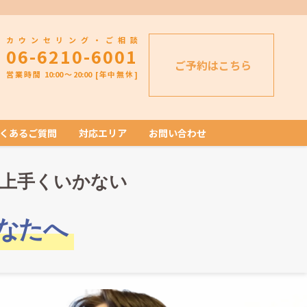
カウンセリング・ご相談
06-6210-6001
ご予約はこちら
営業時間 10:00～20:00 [年中無休]
くあるご質問
対応エリア
お問い合わせ
上手くいかない
なたへ