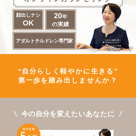
20
顔出しナシ
年
OK
の実績
アダルトチルドレン
専門家
“自分らしく軽やかに生きる”
第一歩を踏み出しませんか？
今の自分を変えたいあなたに