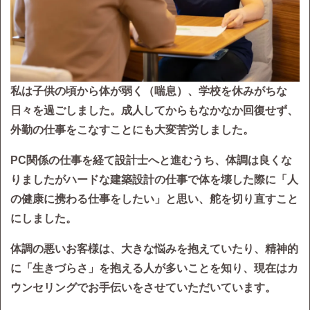
私は子供の頃から体が弱く（喘息）、学校を休みがちな
日々を過ごしました。成人してからもなかなか回復せず、
外勤の仕事をこなすことにも大変苦労しました。
PC関係の仕事を経て設計士へと進むうち、体調は良くな
りましたがハードな建築設計の仕事で体を壊した際に「人
の健康に携わる仕事をしたい」と思い、舵を切り直すこと
にしました。
体調の悪いお客様は、大きな悩みを抱えていたり、精神的
に「生きづらさ」を抱える人が多いことを知り、現在はカ
ウンセリングでお手伝いをさせていただいています。