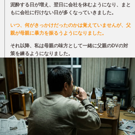
泥酔する日が増え、翌日に会社を休むようになり、まと
もに会社に行けない日が多くなっていきました。
いつ、何がきっかけだったのかは覚えていませんが、父
親が母親に暴力を振るうようになりました。
それ以降、私は母親の味方として一緒に父親のDVの対
策を練るようになりました。