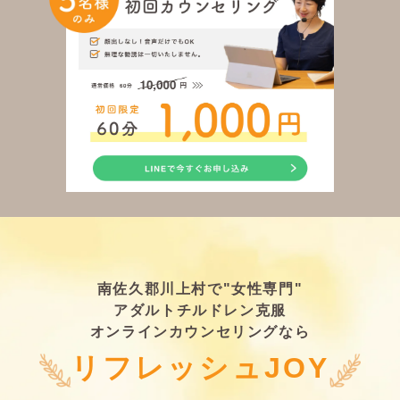
南佐久郡川上村で"女性専門"
アダルトチルドレン克服
オンラインカウンセリングなら
リフレッシュJOY