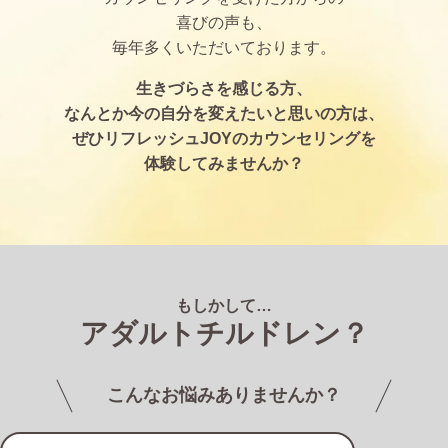
喜びの声も、
毎年多くいただいております。
生きづらさを感じる方、
なんとか今の自分を変えたいと思いの方は、
ぜひリフレッシュJOYのカウンセリングを
体験してみませんか？
もしかして…
アダルトチルドレン？
こんなお悩みありませんか？