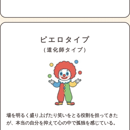
ピエロタイプ
（道化師タイプ）
場を明るく盛り上げたり笑いをとる役割を担ってきた
が、本当の自分を抑えて心の中で孤独を感じている。