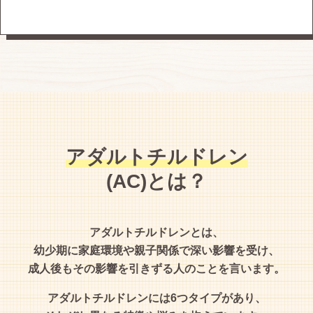
アダルトチルドレン
(AC)とは？
アダルトチルドレンとは、
幼少期に家庭環境や親子関係で深い影響を受け、
成人後もその影響を引きずる人のことを言います。
アダルトチルドレンには6つタイプがあり、