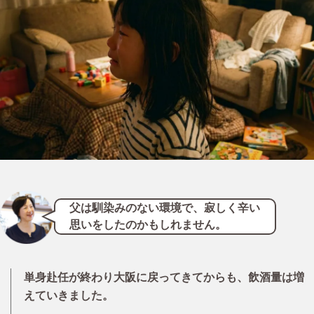
父は馴染みのない環境で、寂しく辛い
思いをしたのかもしれません。
単身赴任が終わり大阪に戻ってきてからも、飲酒量は増
えていきました。