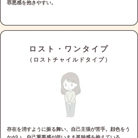
罪悪感を抱きやすい。
ロスト・ワンタイプ
（ロストチャイルドタイプ）
存在を消すように振る舞い、自己主張が苦手。顔色をう
かがい、自己重要感が低いまま孤独感を抱えている。