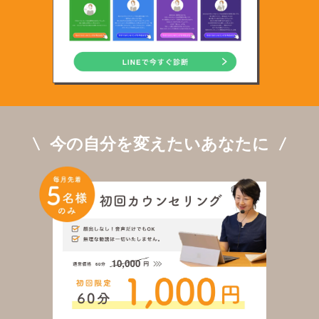
今の自分を変えたいあなたに