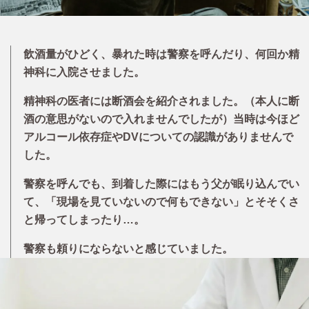
飲酒量がひどく、暴れた時は警察を呼んだり、何回か精
神科に入院させました。
精神科の医者には断酒会を紹介されました。（本人に断
酒の意思がないので入れませんでしたが）当時は今ほど
アルコール依存症やDVについての認識がありませんで
した。
警察を呼んでも、到着した際にはもう父が眠り込んでい
て、「現場を見ていないので何もできない」とそそくさ
と帰ってしまったり…。
警察も頼りにならないと感じていました。