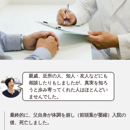
親戚、近所の人、知人・友人などにも
相談したりもしましたが、
真実を知ろ
うと歩み寄ってくれた人は
ほとんどい
ませんでした。
最終的に、父自身が体調を崩し（前頭葉が萎縮）入院の
後、死亡しました。