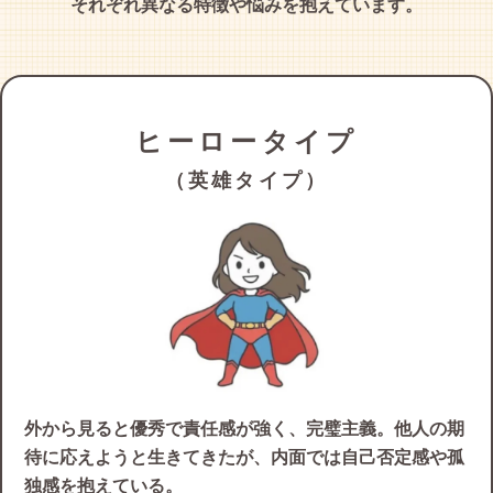
それぞれ異なる特徴や悩みを抱えています。
ヒーロータイプ
（英雄タイプ）
外から見ると優秀で責任感が強く、完璧主義。他人の期
待に応えようと生きてきたが、内面では自己否定感や孤
独感を抱えている。