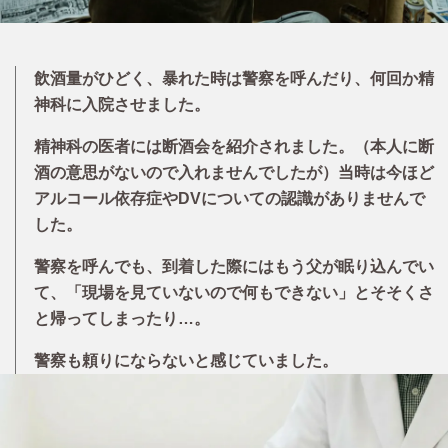
飲酒量がひどく、暴れた時は警察を呼んだり、何回か精
神科に入院させました。
精神科の医者には断酒会を紹介されました。（本人に断
酒の意思がないので入れませんでしたが）当時は今ほど
アルコール依存症やDVについての認識がありませんで
した。
警察を呼んでも、到着した際にはもう父が眠り込んでい
て、「現場を見ていないので何もできない」とそそくさ
と帰ってしまったり…。
警察も頼りにならないと感じていました。