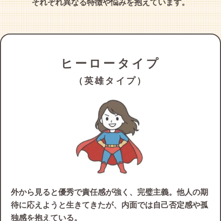
それぞれ異なる特徴や悩みを抱えています。
ヒーロータイプ
（英雄タイプ）
外から見ると優秀で責任感が強く、完璧主義。他人の期
待に応えようと生きてきたが、内面では自己否定感や孤
独感を抱えている。