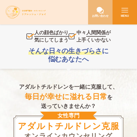
お問い合わせ
MENU
人の顔色ばかり
中々
人間関係
が
気にしてしまう
上手くいかない
そんな日々の生きづらさ
に
悩むあなたへ
アダルトチルドレンを一緒に克服して、
毎日が幸せに溢れる日常
を
送っていきませんか？
女性専門
アダルトチルドレン克服
オンラインカウンセリング