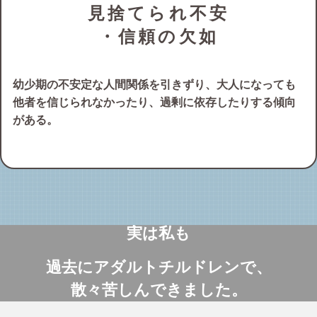
見捨てられ不安
・信頼の欠如
幼少期の不安定な人間関係を引きずり、大人になっても
他者を信じられなかったり、過剰に依存したりする傾向
がある。
実は私も
過去にアダルトチルドレンで、
散々苦しんできました。