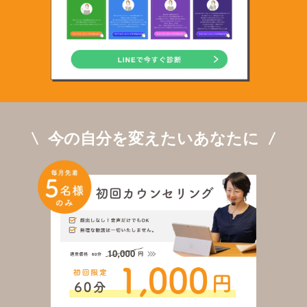
今の自分を変えたいあなたに