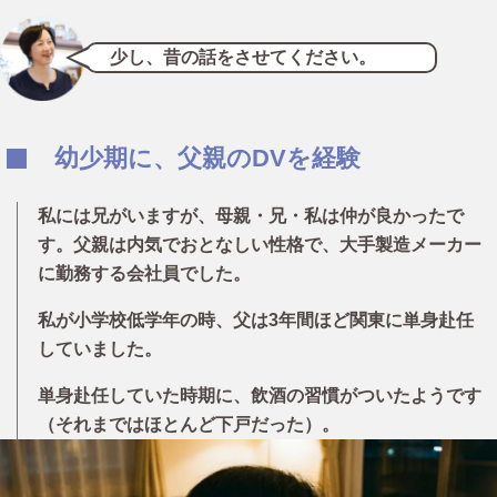
少し、昔の話をさせてください。
幼少期に、父親のDVを経験
私には兄がいますが、母親・兄・私は仲が良かったで
す。父親は内気でおとなしい性格で、大手製造メーカー
に勤務する会社員でした。
私が小学校低学年の時、父は3年間ほど関東に単身赴任
していました。
単身赴任していた時期に、飲酒の習慣がついたようです
（それまではほとんど下戸だった）。