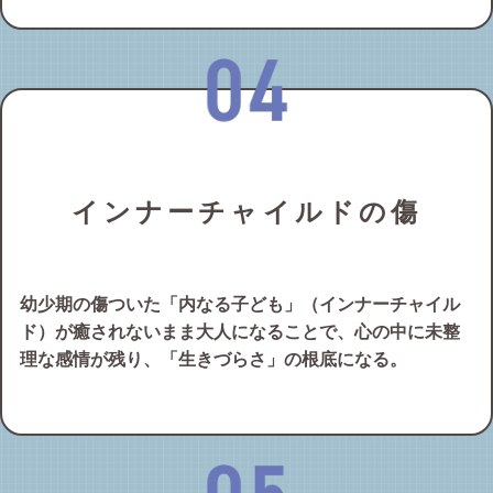
インナーチャイルドの傷
幼少期の傷ついた「内なる子ども」（インナーチャイル
ド）が癒されないまま大人になることで、心の中に未整
理な感情が残り、「生きづらさ」の根底になる。