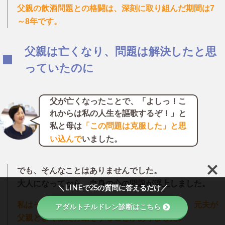
父親の飲酒問題との格闘は、深刻に取り組んだ期間は7
～8年です。
父親は亡くなり、問題は解決したと思
っていたのに
父が亡くなったことで、
「よしっ！こ
れからは私の人生を謳歌するぞ！」と
私と母は
「この問題は克服した」と思
い込んで
いました。
でも、そんなことはありませんでした。
大人になってから、自身の心の問題が浮上しました。
＼LINEで25の質問に答えるだけ／
私はその後、結婚したのですが（のちに離婚）、元夫が
アダルトチルドレン診断はこちら
父親とよく似た行動をすることがありました。