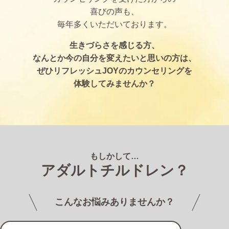
喜びの声も、
毎年多くいただいております。
生きづらさを感じる方、
なんとか今の自分を変えたいと思いの方は、
ぜひリフレッシュJOYのカウンセリングを
体験してみませんか？
もしかして…
アダルトチルドレン？
こんなお悩みありませんか？