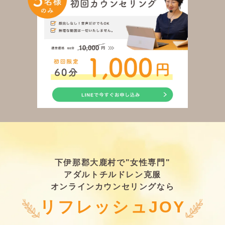
下伊那郡大鹿村で"女性専門"
アダルトチルドレン克服
オンラインカウンセリングなら
リフレッシュJOY