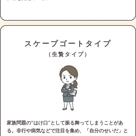
スケープゴートタイプ
（生贄タイプ）
家族問題の“はけ口”として振る舞ってしまうことがあ
る。非行や病気などで注目を集め、「自分のせいだ」と