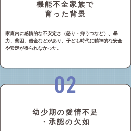
機能不全家族で
育った背景
家庭内に感情的な不安定さ（怒り・抑うつなど）、暴
力、貧困、借金などがあり、子ども時代に精神的な安全
や安定が得られなかった。
幼少期の愛情不足
・承認の欠如