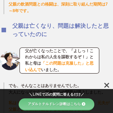
父親の飲酒問題との格闘は、深刻に取り組んだ期間は7
～8年です。
父親は亡くなり、問題は解決したと思
っていたのに
父が亡くなったことで、
「よしっ！こ
れからは私の人生を謳歌するぞ！」と
私と母は
「この問題は克服した」と思
い込んで
いました。
でも、そんなことはありませんでした。
大人になってから、自身の心の問題が浮上しました。
＼LINEで25の質問に答えるだけ／
私はその後、結婚したのですが（のちに離婚）、元夫が
アダルトチルドレン診断はこちら
父親とよく似た行動をすることがありました。