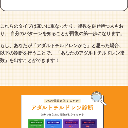
これらのタイプは互いに重なったり、複数を併せ持つ人もお
り、
自分のパターンを知ることが回復の第一歩になります。
もし、あなたが「アダルトチルドレンかも」と思った場合、
以下の診断を行うことで、
「あなたのアダルトチルドレン指
数」を出すことができます！