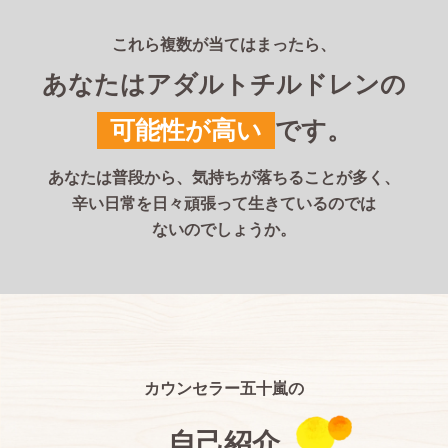
これら複数が当てはまったら、
あなたはアダルトチルドレンの
可能性が高い
です。
あなたは普段から、気持ちが落ちることが多く、
辛い日常を日々頑張って生きているのでは
ないのでしょうか。
カウンセラー五十嵐の
自己紹介