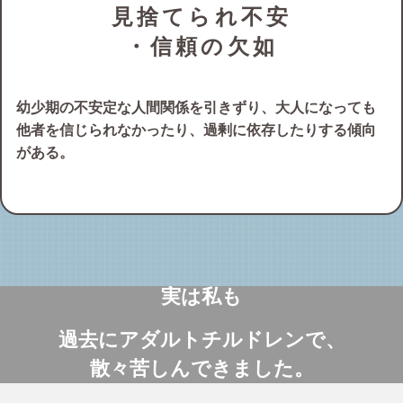
見捨てられ不安
・信頼の欠如
幼少期の不安定な人間関係を引きずり、大人になっても
他者を信じられなかったり、過剰に依存したりする傾向
がある。
実は私も
過去にアダルトチルドレンで、
散々苦しんできました。