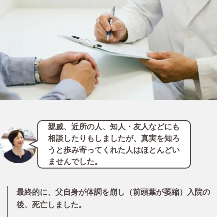
親戚、近所の人、知人・友人などにも
相談したりもしましたが、
真実を知ろ
うと歩み寄ってくれた人は
ほとんどい
ませんでした。
最終的に、父自身が体調を崩し（前頭葉が萎縮）入院の
後、死亡しました。