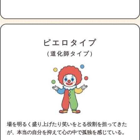
ピエロタイプ
（道化師タイプ）
場を明るく盛り上げたり笑いをとる役割を担ってきた
が、本当の自分を抑えて心の中で孤独を感じている。