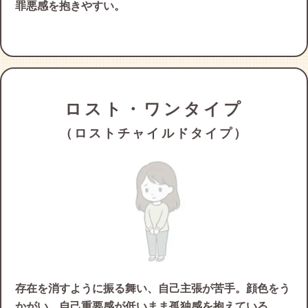
罪悪感を抱きやすい。
ロスト・ワンタイプ
（ロストチャイルドタイプ）
存在を消すように振る舞い、自己主張が苦手。顔色をう
かがい、自己重要感が低いまま孤独感を抱えている。