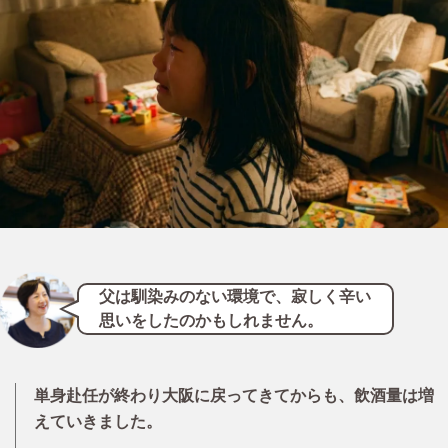
父は馴染みのない環境で、寂しく辛い
思いをしたのかもしれません。
単身赴任が終わり大阪に戻ってきてからも、飲酒量は増
えていきました。