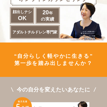
20
顔出しナシ
年
OK
の実績
アダルトチルドレン
専門家
“自分らしく軽やかに生きる”
第一歩を踏み出しませんか？
今の自分を変えたいあなたに