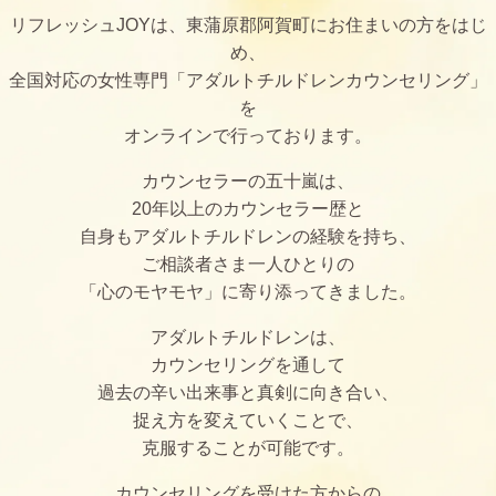
リフレッシュJOYは、東蒲原郡阿賀町にお住まいの方をはじ
め、
全国対応の女性専門「アダルトチルドレンカウンセリング」
を
オンラインで行っております。
カウンセラーの五十嵐は、
20年以上のカウンセラー歴と
自身もアダルトチルドレンの経験を持ち、
ご相談者さま一人ひとりの
「心のモヤモヤ」に寄り添ってきました。
アダルトチルドレンは、
カウンセリングを通して
過去の辛い出来事と真剣に向き合い、
捉え方を変えていくことで、
克服することが可能です。
カウンセリングを受けた方からの