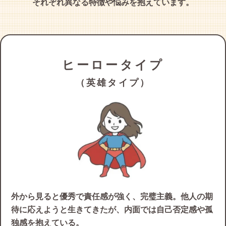
それぞれ異なる特徴や悩みを抱えています。
ヒーロータイプ
（英雄タイプ）
外から見ると優秀で責任感が強く、完璧主義。他人の期
待に応えようと生きてきたが、内面では自己否定感や孤
独感を抱えている。