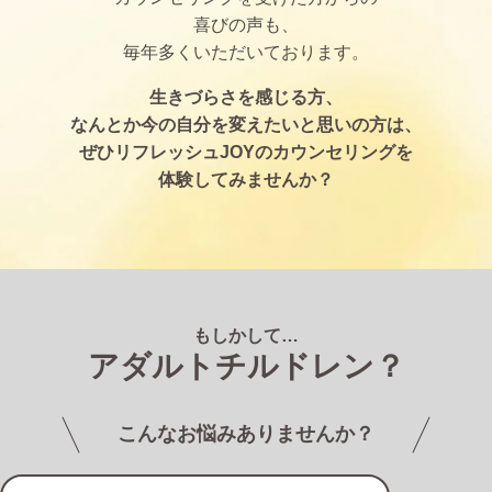
喜びの声も、
毎年多くいただいております。
生きづらさを感じる方、
なんとか今の自分を変えたいと思いの方は、
ぜひリフレッシュJOYのカウンセリングを
体験してみませんか？
もしかして…
アダルトチルドレン？
こんなお悩みありませんか？