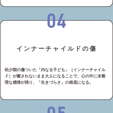
インナーチャイルドの傷
幼少期の傷ついた「内なる子ども」（インナーチャイル
ド）が癒されないまま大人になることで、心の中に未整
理な感情が残り、「生きづらさ」の根底になる。