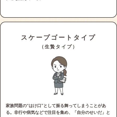
スケープゴートタイプ
（生贄タイプ）
家族問題の“はけ口”として振る舞ってしまうことがあ
る。非行や病気などで注目を集め、「自分のせいだ」と