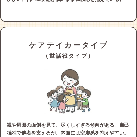
ケアテイカータイプ
（世話役タイプ）
親や周囲の面倒を見て、尽くしすぎる傾向がある。自己
犠牲で他者を支えるが、内面には空虚感を抱えやすい。