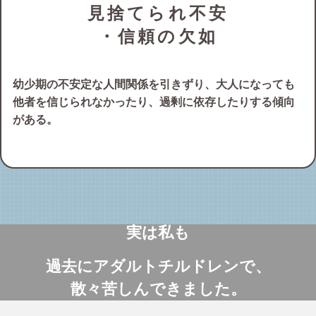
見捨てられ不安
・信頼の欠如
幼少期の不安定な人間関係を引きずり、大人になっても
他者を信じられなかったり、過剰に依存したりする傾向
がある。
実は私も
過去にアダルトチルドレンで、
散々苦しんできました。