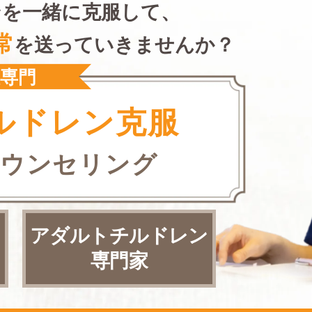
を一緒に克服して、
常
を
送っていきませんか？
専門
ルドレン克服
ウンセリング
アダルトチルドレン
専門家