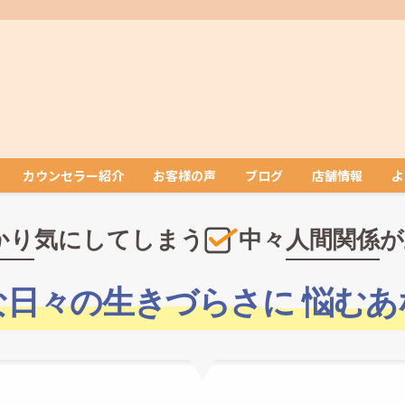
カウンセラー紹介
お客様の声
ブログ
店舗情報
よ
かり
気にしてしまう
中々
人間関係
が
な日々の生きづらさ
に
悩むあ