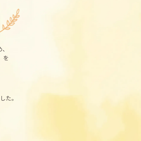
め、
」を
と
した。