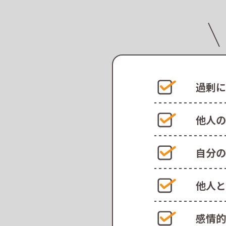
過剰に
他人の
自分の
他人と
感情的