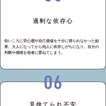
過剰な依存心
幼いころに安心感や自己価値を十分に得られなかった結
果、大人になってから他人に依存しがちになり、自分の
判断や感情を他者に委ねてしまう。
見捨てられ不安