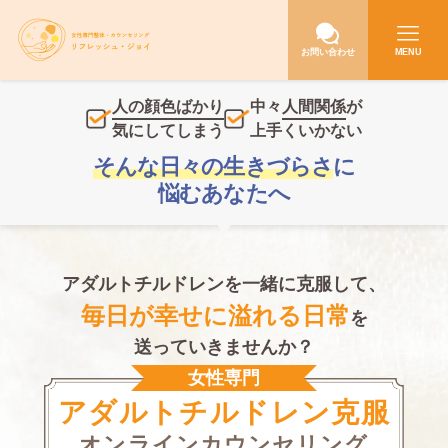
お問い合わせ
MENU
人の顔色ばかり
中々
人間関係
が
気にしてしまう
上手くいかない
そんな日々の生きづらさ
に
悩むあなたへ
アダルトチルドレンを一緒に克服して、
毎日が幸せに溢れる日常
を
送っていきませんか？
女性専門
アダルトチルドレン克服
オンラインカウンセリング