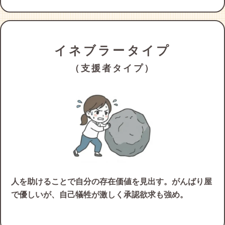
イネブラータイプ
（支援者タイプ）
人を助けることで自分の存在価値を見出す。がんばり屋
で優しいが、自己犠牲が激しく承認欲求も強め。