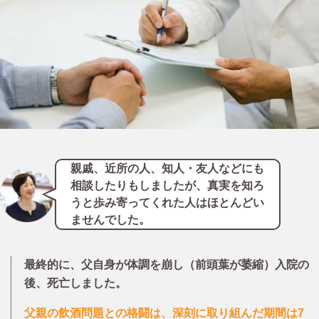
親戚、近所の人、知人・友人などにも
相談したりもしましたが、
真実を知ろ
うと歩み寄ってくれた人は
ほとんどい
ませんでした。
最終的に、父自身が体調を崩し（前頭葉が萎縮）入院の
後、死亡しました。
父親の飲酒問題との格闘は、深刻に取り組んだ期間は7