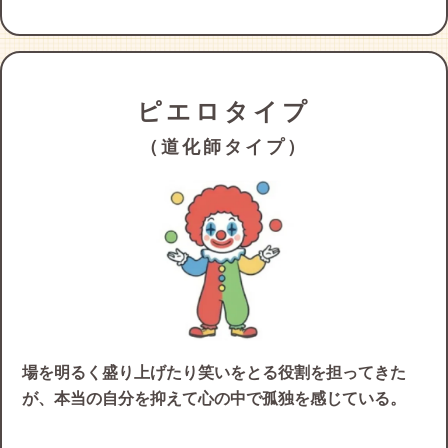
ピエロタイプ
（道化師タイプ）
場を明るく盛り上げたり笑いをとる役割を担ってきた
が、本当の自分を抑えて心の中で孤独を感じている。