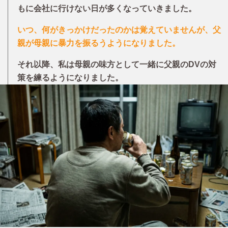
もに会社に行けない日が多くなっていきました。
いつ、何がきっかけだったのかは覚えていませんが、父
親が母親に暴力を振るうようになりました。
それ以降、私は母親の味方として一緒に父親のDVの対
策を練るようになりました。