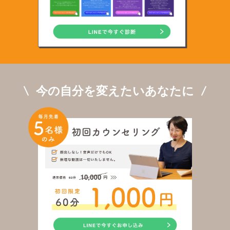
今の自分を変えたいあなたに