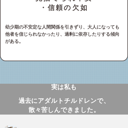
・信頼の欠如
幼少期の不安定な人間関係を引きずり、大人になっても
他者を信じられなかったり、過剰に依存したりする傾向
がある。
実は私も
過去にアダルトチルドレンで、
散々苦しんできました。