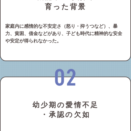
育った背景
家庭内に感情的な不安定さ（怒り・抑うつなど）、暴
力、貧困、借金などがあり、子ども時代に精神的な安全
や安定が得られなかった。
幼少期の愛情不足
・承認の欠如