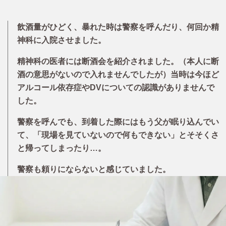
飲酒量がひどく、暴れた時は警察を呼んだり、何回か精
神科に入院させました。
精神科の医者には断酒会を紹介されました。（本人に断
酒の意思がないので入れませんでしたが）当時は今ほど
アルコール依存症やDVについての認識がありませんで
した。
警察を呼んでも、到着した際にはもう父が眠り込んでい
て、「現場を見ていないので何もできない」とそそくさ
と帰ってしまったり…。
警察も頼りにならないと感じていました。