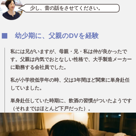
少し、昔の話をさせてください。
幼少期に、父親のDVを経験
私には兄がいますが、母親・兄・私は仲が良かったで
す。父親は内気でおとなしい性格で、大手製造メーカー
に勤務する会社員でした。
私が小学校低学年の時、父は3年間ほど関東に単身赴任
していました。
単身赴任していた時期に、飲酒の習慣がついたようです
（それまではほとんど下戸だった）。