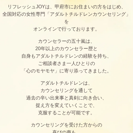
リフレッシュJOYは、甲府市にお住まいの方をはじめ、
全国対応の女性専門「アダルトチルドレンカウンセリング」
を
オンラインで行っております。
カウンセラーの五十嵐は、
20年以上のカウンセラー歴と
自身もアダルトチルドレンの経験を持ち、
ご相談者さま一人ひとりの
「心のモヤモヤ」に寄り添ってきました。
アダルトチルドレンは、
カウンセリングを通して
過去の辛い出来事と真剣に向き合い、
捉え方を変えていくことで、
克服することが可能です。
カウンセリングを受けた方からの
喜びの声も、