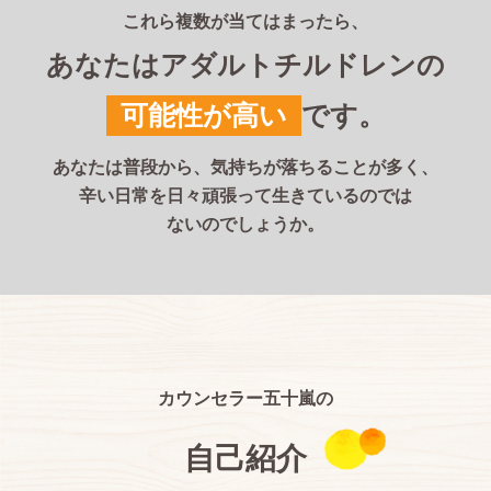
これら複数が当てはまったら、
あなたはアダルトチルドレンの
可能性が高い
です。
あなたは普段から、気持ちが落ちることが多く、
辛い日常を日々頑張って生きているのでは
ないのでしょうか。
カウンセラー五十嵐の
自己紹介