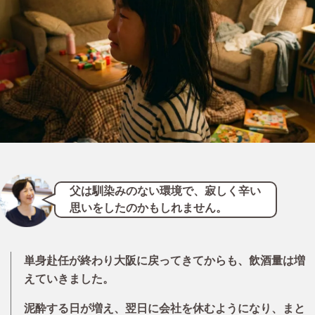
父は馴染みのない環境で、寂しく辛い
思いをしたのかもしれません。
単身赴任が終わり大阪に戻ってきてからも、飲酒量は増
えていきました。
泥酔する日が増え、翌日に会社を休むようになり、まと