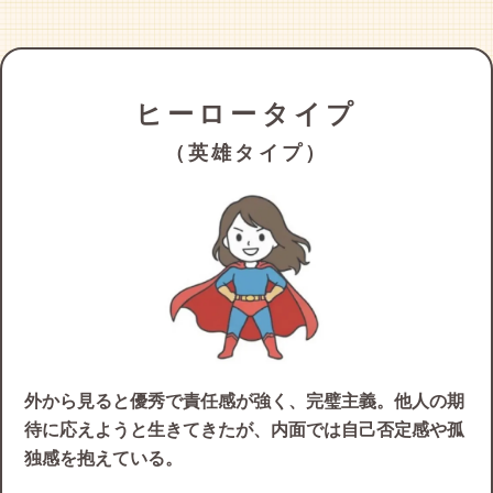
ヒーロータイプ
（英雄タイプ）
外から見ると優秀で責任感が強く、完璧主義。他人の期
待に応えようと生きてきたが、内面では自己否定感や孤
独感を抱えている。