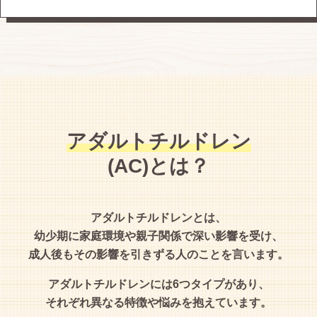
アダルトチルドレン
(AC)とは？
アダルトチルドレンとは、
幼少期に家庭環境や親子関係で深い影響を受け、
成人後もその影響を引きずる人のことを言います。
アダルトチルドレンには6つタイプがあり、
それぞれ異なる特徴や悩みを抱えています。