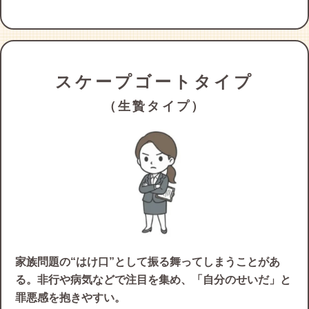
スケープゴートタイプ
（生贄タイプ）
家族問題の“はけ口”として振る舞ってしまうことがあ
る。非行や病気などで注目を集め、「自分のせいだ」と
罪悪感を抱きやすい。