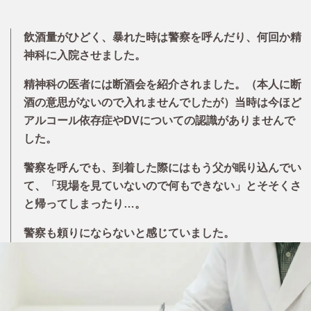
飲酒量がひどく、暴れた時は警察を呼んだり、何回か精
神科に入院させました。
精神科の医者には断酒会を紹介されました。（本人に断
酒の意思がないので入れませんでしたが）当時は今ほど
アルコール依存症やDVについての認識がありませんで
した。
警察を呼んでも、到着した際にはもう父が眠り込んでい
て、「現場を見ていないので何もできない」とそそくさ
と帰ってしまったり…。
警察も頼りにならないと感じていました。