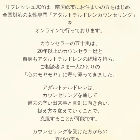
リフレッシュJOYは、南房総市にお住まいの方をはじめ、
全国対応の女性専門「アダルトチルドレンカウンセリング」
を
オンラインで行っております。
カウンセラーの五十嵐は、
20年以上のカウンセラー歴と
自身もアダルトチルドレンの経験を持ち、
ご相談者さま一人ひとりの
「心のモヤモヤ」に寄り添ってきました。
アダルトチルドレンは、
カウンセリングを通して
過去の辛い出来事と真剣に向き合い、
捉え方を変えていくことで、
克服することが可能です。
カウンセリングを受けた方からの
喜びの声も、