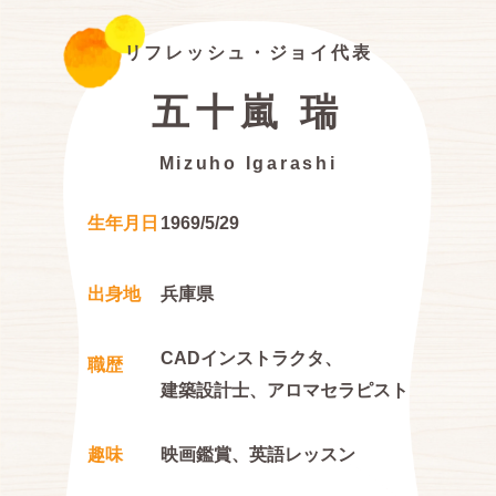
リフレッシュ・ジョイ代表
五十嵐 瑞
Mizuho Igarashi
生年月日
1969/5/29
出身地
兵庫県
CADインストラクタ、
職歴
建築設計士、アロマセラピスト
趣味
映画鑑賞、英語レッスン