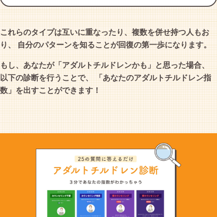
これらのタイプは互いに重なったり、複数を併せ持つ人もお
り、
自分のパターンを知ることが回復の第一歩になります。
もし、あなたが「アダルトチルドレンかも」と思った場合、
以下の診断を行うことで、
「あなたのアダルトチルドレン指
数」を出すことができます！