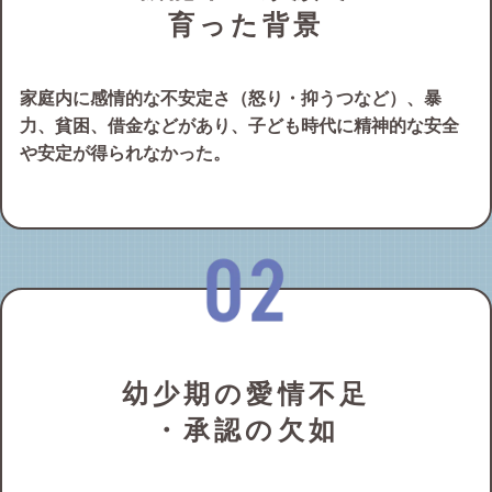
育った背景
家庭内に感情的な不安定さ（怒り・抑うつなど）、暴
力、貧困、借金などがあり、子ども時代に精神的な安全
や安定が得られなかった。
幼少期の愛情不足
・承認の欠如