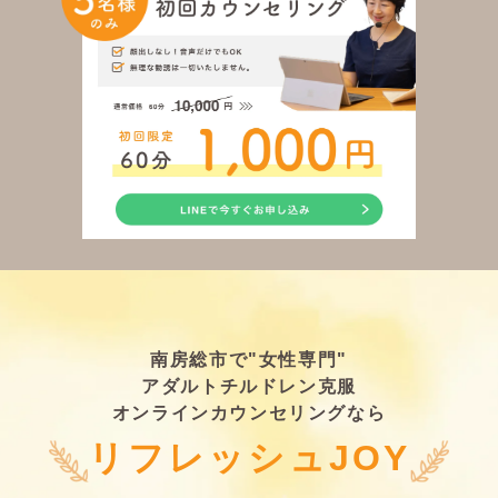
南房総市で"女性専門"
アダルトチルドレン克服
オンラインカウンセリングなら
リフレッシュJOY