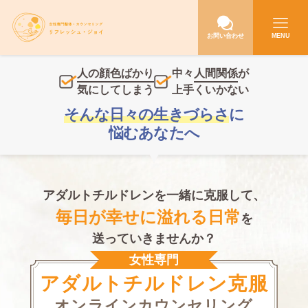
お問い合わせ
MENU
人の顔色ばかり
中々
人間関係
が
気にしてしまう
上手くいかない
そんな日々の生きづらさ
に
悩むあなたへ
アダルトチルドレンを一緒に克服して、
毎日が幸せに溢れる日常
を
送っていきませんか？
女性専門
アダルトチルドレン克服
オンラインカウンセリング