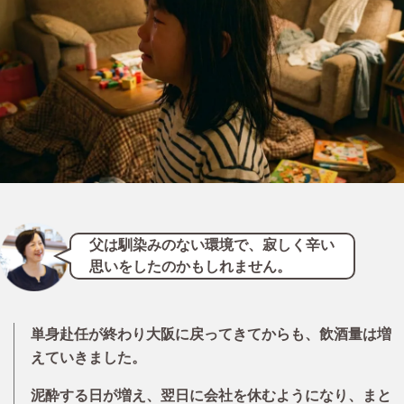
父は馴染みのない環境で、寂しく辛い
思いをしたのかもしれません。
単身赴任が終わり大阪に戻ってきてからも、飲酒量は増
えていきました。
泥酔する日が増え、翌日に会社を休むようになり、まと