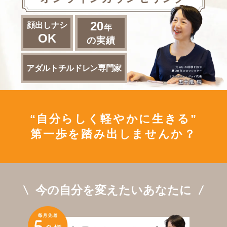
20
顔出しナシ
年
OK
の実績
アダルトチルドレン
専門家
“自分らしく軽やかに生きる”
第一歩を踏み出しませんか？
今の自分を変えたいあなたに