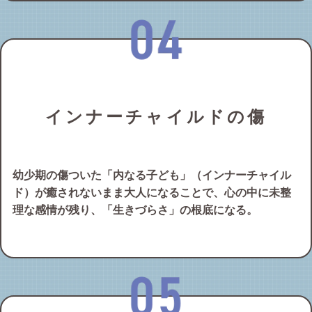
インナーチャイルドの傷
幼少期の傷ついた「内なる子ども」（インナーチャイル
ド）が癒されないまま大人になることで、心の中に未整
理な感情が残り、「生きづらさ」の根底になる。