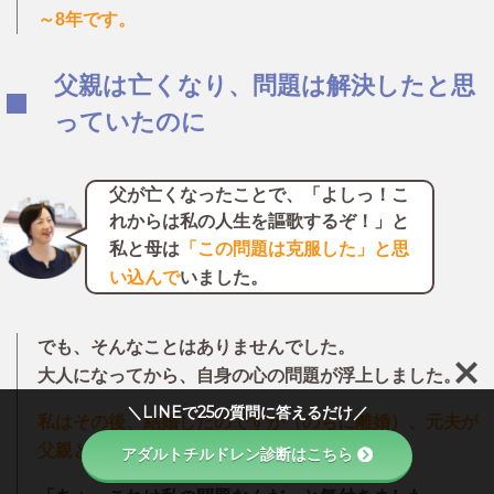
～8年です。
父親は亡くなり、問題は解決したと思
っていたのに
父が亡くなったことで、
「よしっ！こ
れからは私の人生を謳歌するぞ！」と
私と母は
「この問題は克服した」と思
い込んで
いました。
でも、そんなことはありませんでした。
大人になってから、自身の心の問題が浮上しました。
＼LINEで25の質問に答えるだけ／
私はその後、結婚したのですが（のちに離婚）、元夫が
父親とよく似た行動をすることがありました。
アダルトチルドレン診断はこちら