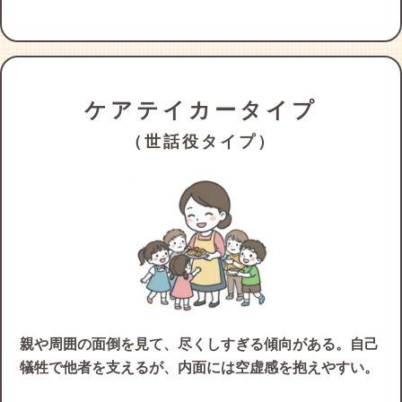
ケアテイカータイプ
（世話役タイプ）
親や周囲の面倒を見て、尽くしすぎる傾向がある。自己
犠牲で他者を支えるが、内面には空虚感を抱えやすい。