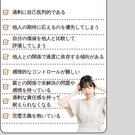
過剰に自己批判的である
他人の期待に応えるのを優先してしまう
自分の価値を他人と比較して
評価してしまう
他人との関係で過度に依存する傾向がある
感情的なコントロールが難しい
親との関係で未解決の問題や
感情を持っている
過剰な責任感を持って、
耐えられなくなる
完璧主義を抱いている