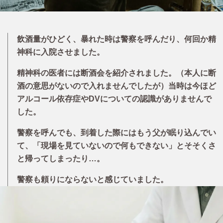
飲酒量がひどく、暴れた時は警察を呼んだり、何回か精
神科に入院させました。
精神科の医者には断酒会を紹介されました。（本人に断
酒の意思がないので入れませんでしたが）当時は今ほど
アルコール依存症やDVについての認識がありませんで
した。
警察を呼んでも、到着した際にはもう父が眠り込んでい
て、「現場を見ていないので何もできない」とそそくさ
と帰ってしまったり…。
警察も頼りにならないと感じていました。