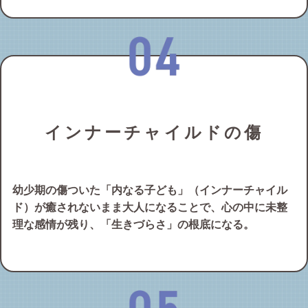
インナーチャイルドの傷
幼少期の傷ついた「内なる子ども」（インナーチャイル
ド）が癒されないまま大人になることで、心の中に未整
理な感情が残り、「生きづらさ」の根底になる。