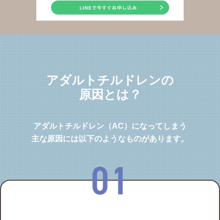
アダルトチルドレンの
原因とは？
アダルトチルドレン（AC）になってしまう
主な原因には以下のようなものがあります。