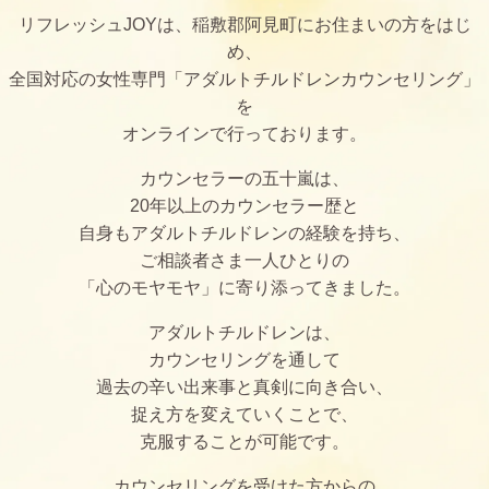
リフレッシュJOYは、稲敷郡阿見町にお住まいの方をはじ
め、
全国対応の女性専門「アダルトチルドレンカウンセリング」
を
オンラインで行っております。
カウンセラーの五十嵐は、
20年以上のカウンセラー歴と
自身もアダルトチルドレンの経験を持ち、
ご相談者さま一人ひとりの
「心のモヤモヤ」に寄り添ってきました。
アダルトチルドレンは、
カウンセリングを通して
過去の辛い出来事と真剣に向き合い、
捉え方を変えていくことで、
克服することが可能です。
カウンセリングを受けた方からの