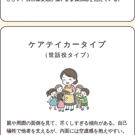
ケアテイカータイプ
（世話役タイプ）
親や周囲の面倒を見て、尽くしすぎる傾向がある。自己
犠牲で他者を支えるが、内面には空虚感を抱えやすい。