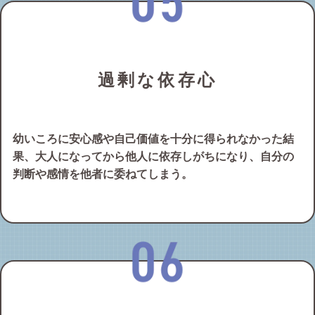
過剰な依存心
幼いころに安心感や自己価値を十分に得られなかった結
果、大人になってから他人に依存しがちになり、自分の
判断や感情を他者に委ねてしまう。