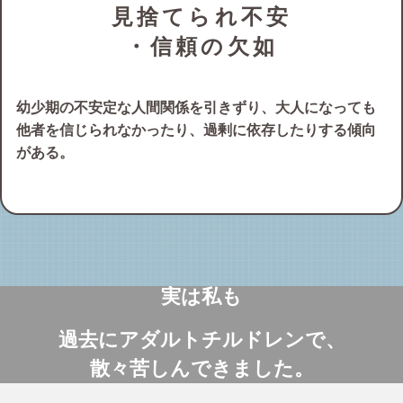
見捨てられ不安
・信頼の欠如
幼少期の不安定な人間関係を引きずり、大人になっても
他者を信じられなかったり、過剰に依存したりする傾向
がある。
実は私も
過去にアダルトチルドレンで、
散々苦しんできました。