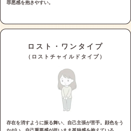
罪悪感を抱きやすい。
ロスト・ワンタイプ
（ロストチャイルドタイプ）
存在を消すように振る舞い、自己主張が苦手。顔色をう
かがい、自己重要感が低いまま孤独感を抱えている。