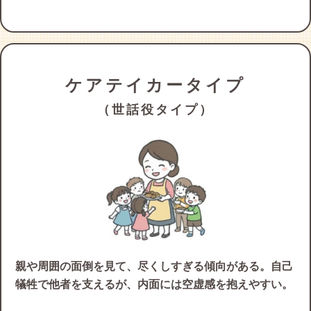
ケアテイカータイプ
（世話役タイプ）
親や周囲の面倒を見て、尽くしすぎる傾向がある。自己
犠牲で他者を支えるが、内面には空虚感を抱えやすい。