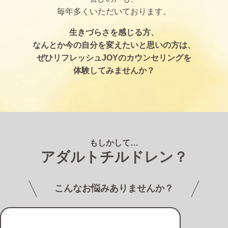
毎年多くいただいております。
生きづらさを感じる方、
なんとか今の自分を変えたいと思いの方は、
ぜひリフレッシュJOYのカウンセリングを
体験してみませんか？
もしかして…
アダルトチルドレン？
こんなお悩みありませんか？