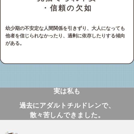
・信頼の欠如
幼少期の不安定な人間関係を引きずり、大人になっても
他者を信じられなかったり、過剰に依存したりする傾向
がある。
実は私も
過去にアダルトチルドレンで、
散々苦しんできました。