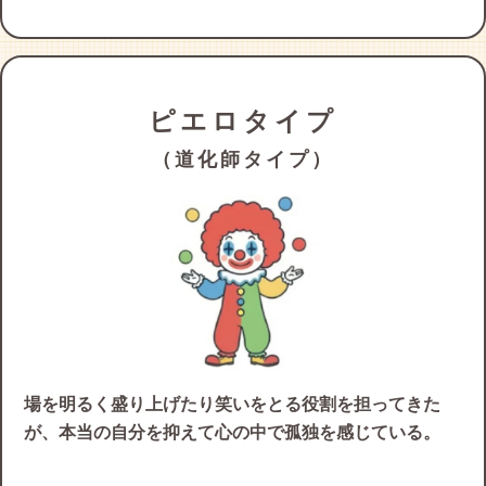
ピエロタイプ
（道化師タイプ）
場を明るく盛り上げたり笑いをとる役割を担ってきた
が、本当の自分を抑えて心の中で孤独を感じている。