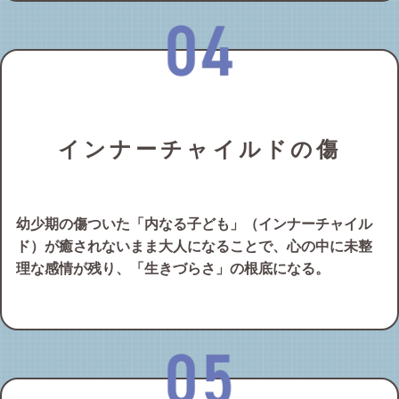
インナーチャイルドの傷
幼少期の傷ついた「内なる子ども」（インナーチャイル
ド）が癒されないまま大人になることで、心の中に未整
理な感情が残り、「生きづらさ」の根底になる。