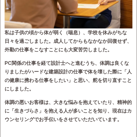
私は子供の頃から体が弱く（喘息）、学校を休みがちな
日々を過ごしました。成人してからもなかなか回復せず、
外勤の仕事をこなすことにも大変苦労しました。
PC関係の仕事を経て設計士へと進むうち、体調は良くな
りましたがハードな建築設計の仕事で体を壊した際に「人
の健康に携わる仕事をしたい」と思い、舵を切り直すこと
にしました。
体調の悪いお客様は、大きな悩みを抱えていたり、精神的
に「生きづらさ」を抱える人が多いことを知り、現在はカ
ウンセリングでお手伝いをさせていただいています。