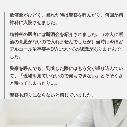
飲酒量がひどく、暴れた時は警察を呼んだり、何回か精
神科に入院させました。
精神科の医者には断酒会を紹介されました。（本人に断
酒の意思がないので入れませんでしたが）当時は今ほど
アルコール依存症やDVについての認識がありませんで
した。
警察を呼んでも、到着した際にはもう父が眠り込んでい
て、「現場を見ていないので何もできない」とそそくさ
と帰ってしまったり…。
警察も頼りにならないと感じていました。