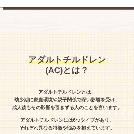
アダルトチルドレン
(AC)とは？
アダルトチルドレンとは、
幼少期に家庭環境や親子関係で深い影響を受け、
成人後もその影響を引きずる人のことを言います。
アダルトチルドレンには6つタイプがあり、
それぞれ異なる特徴や悩みを抱えています。