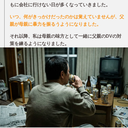
もに会社に行けない日が多くなっていきました。
いつ、何がきっかけだったのかは覚えていませんが、父
親が母親に暴力を振るうようになりました。
それ以降、私は母親の味方として一緒に父親のDVの対
策を練るようになりました。