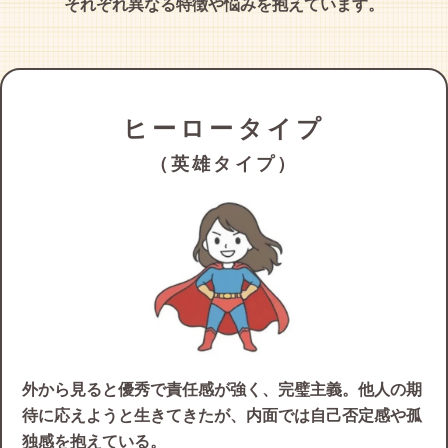
それぞれ異なる特徴や悩みを抱えています。
ヒーロータイプ
（英雄タイプ）
外から見ると優秀で責任感が強く、完璧主義。他人の期
待に応えようと生きてきたが、内面では自己否定感や孤
独感を抱えている。