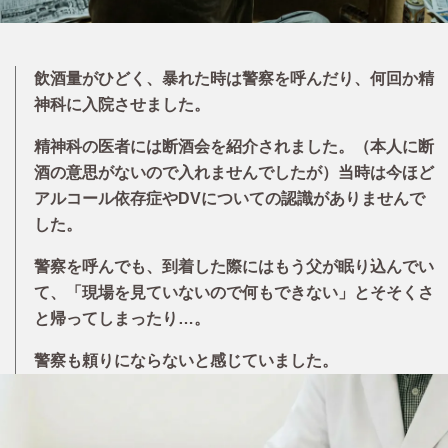
飲酒量がひどく、暴れた時は警察を呼んだり、何回か精
神科に入院させました。
精神科の医者には断酒会を紹介されました。（本人に断
酒の意思がないので入れませんでしたが）当時は今ほど
アルコール依存症やDVについての認識がありませんで
した。
警察を呼んでも、到着した際にはもう父が眠り込んでい
て、「現場を見ていないので何もできない」とそそくさ
と帰ってしまったり…。
警察も頼りにならないと感じていました。