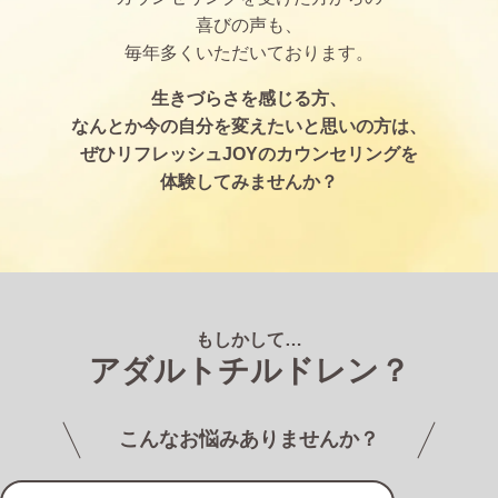
喜びの声も、
毎年多くいただいております。
生きづらさを感じる方、
なんとか今の自分を変えたいと思いの方は、
ぜひリフレッシュJOYのカウンセリングを
体験してみませんか？
もしかして…
アダルトチルドレン？
こんなお悩みありませんか？