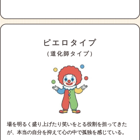
ピエロタイプ
（道化師タイプ）
場を明るく盛り上げたり笑いをとる役割を担ってきた
が、本当の自分を抑えて心の中で孤独を感じている。