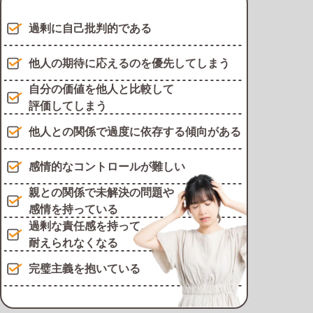
過剰に自己批判的である
他人の期待に応えるのを優先してしまう
自分の価値を他人と比較して
評価してしまう
他人との関係で過度に依存する傾向がある
感情的なコントロールが難しい
親との関係で未解決の問題や
感情を持っている
過剰な責任感を持って、
耐えられなくなる
完璧主義を抱いている