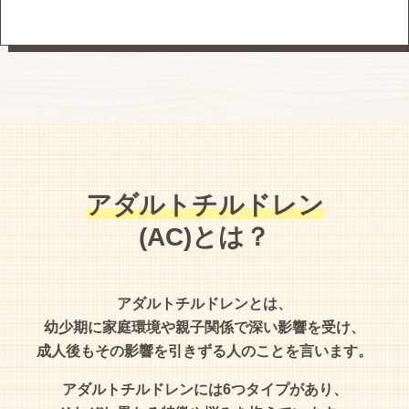
アダルトチルドレン
(AC)とは？
アダルトチルドレンとは、
幼少期に家庭環境や親子関係で深い影響を受け、
成人後もその影響を引きずる人のことを言います。
アダルトチルドレンには6つタイプがあり、