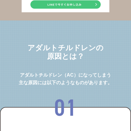
アダルトチルドレンの
原因とは？
アダルトチルドレン（AC）になってしまう
主な原因には以下のようなものがあります。