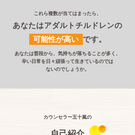
これら複数が当てはまったら、
あなたはアダルトチルドレンの
可能性が高い
です。
あなたは普段から、気持ちが落ちることが多く、
辛い日常を日々頑張って生きているのでは
ないのでしょうか。
カウンセラー五十嵐の
自己紹介