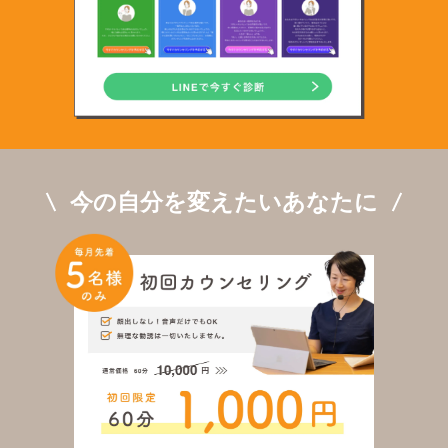
今の自分を変えたいあなたに