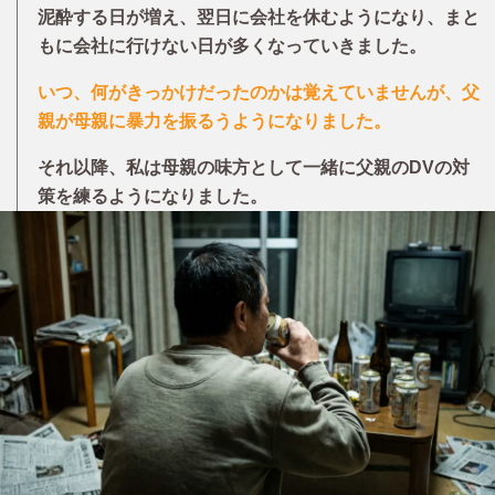
泥酔する日が増え、翌日に会社を休むようになり、まと
もに会社に行けない日が多くなっていきました。
いつ、何がきっかけだったのかは覚えていませんが、父
親が母親に暴力を振るうようになりました。
それ以降、私は母親の味方として一緒に父親のDVの対
策を練るようになりました。