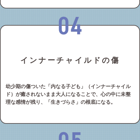
インナーチャイルドの傷
幼少期の傷ついた「内なる子ども」（インナーチャイル
ド）が癒されないまま大人になることで、心の中に未整
理な感情が残り、「生きづらさ」の根底になる。