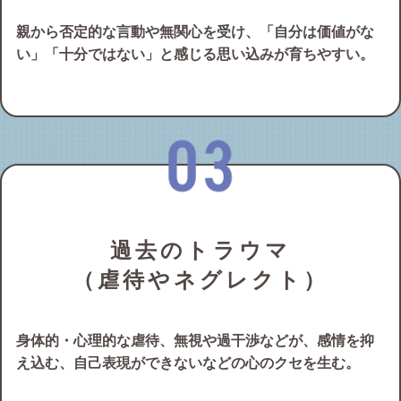
親から否定的な言動や無関心を受け、「自分は価値がな
い」「十分ではない」と感じる思い込みが育ちやすい。
過去のトラウマ
（虐待やネグレクト）
身体的・心理的な虐待、無視や過干渉などが、感情を抑
え込む、自己表現ができないなどの心のクセを生む。