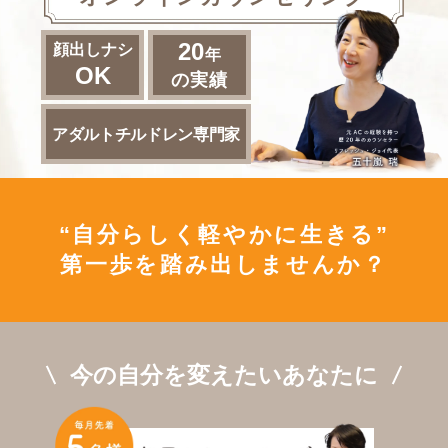
20
顔出しナシ
年
OK
の実績
アダルトチルドレン
専門家
“自分らしく軽やかに生きる”
第一歩を踏み出しませんか？
今の自分を変えたいあなたに