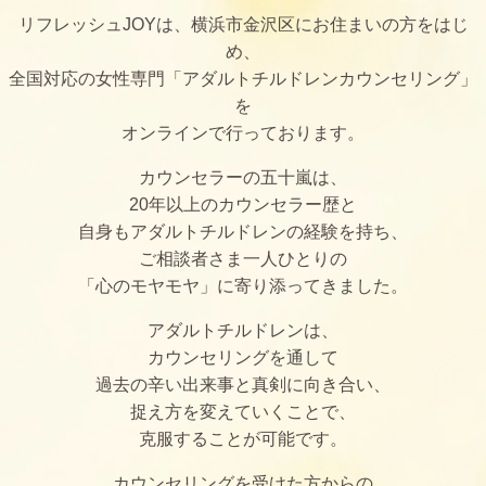
リフレッシュJOYは、横浜市金沢区にお住まいの方をはじ
め、
全国対応の女性専門「アダルトチルドレンカウンセリング」
を
オンラインで行っております。
カウンセラーの五十嵐は、
20年以上のカウンセラー歴と
自身もアダルトチルドレンの経験を持ち、
ご相談者さま一人ひとりの
「心のモヤモヤ」に寄り添ってきました。
アダルトチルドレンは、
カウンセリングを通して
過去の辛い出来事と真剣に向き合い、
捉え方を変えていくことで、
克服することが可能です。
カウンセリングを受けた方からの