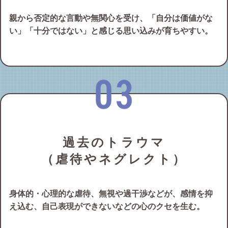
親から否定的な言動や無関心を受け、「自分は価値がな
い」「十分ではない」と感じる思い込みが育ちやすい。
過去のトラウマ
（虐待やネグレクト）
身体的・心理的な虐待、無視や過干渉などが、感情を抑
え込む、自己表現ができないなどの心のクセを生む。