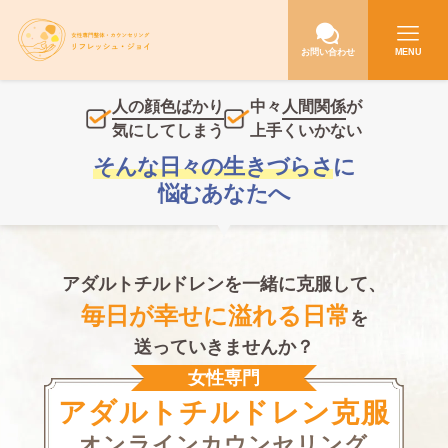
お問い合わせ
MENU
人の顔色ばかり
中々
人間関係
が
気にしてしまう
上手くいかない
そんな日々の生きづらさ
に
悩むあなたへ
アダルトチルドレンを一緒に克服して、
毎日が幸せに溢れる日常
を
送っていきませんか？
女性専門
アダルトチルドレン克服
オンラインカウンセリング