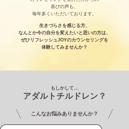
喜びの声も、
毎年多くいただいております。
生きづらさを感じる方、
なんとか今の自分を変えたいと思いの方は、
ぜひリフレッシュJOYのカウンセリングを
体験してみませんか？
もしかして…
アダルトチルドレン？
こんなお悩みありませんか？