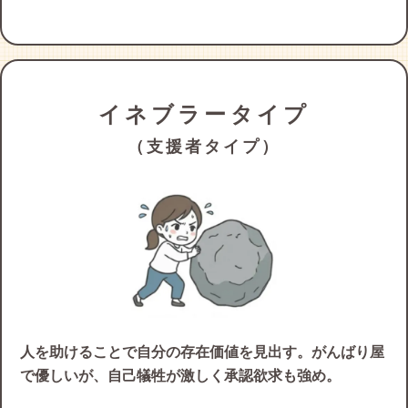
イネブラータイプ
（支援者タイプ）
人を助けることで自分の存在価値を見出す。がんばり屋
で優しいが、自己犠牲が激しく承認欲求も強め。