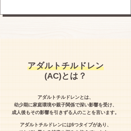
アダルトチルドレン
(AC)とは？
アダルトチルドレンとは、
幼少期に家庭環境や親子関係で深い影響を受け、
成人後もその影響を引きずる人のことを言います。
アダルトチルドレンには6つタイプがあり、