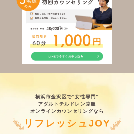
横浜市金沢区で"女性専門"
アダルトチルドレン克服
オンラインカウンセリングなら
リフレッシュJOY