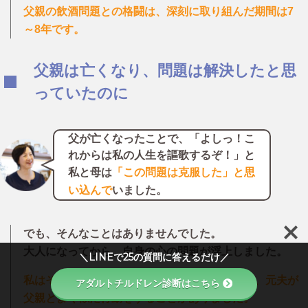
父親の飲酒問題との格闘は、深刻に取り組んだ期間は7
～8年です。
父親は亡くなり、問題は解決したと思
っていたのに
父が亡くなったことで、
「よしっ！こ
れからは私の人生を謳歌するぞ！」と
私と母は
「この問題は克服した」と思
い込んで
いました。
でも、そんなことはありませんでした。
大人になってから、自身の心の問題が浮上しました。
＼LINEで25の質問に答えるだけ／
私はその後、結婚したのですが（のちに離婚）、元夫が
アダルトチルドレン診断はこちら
父親とよく似た行動をすることがありました。