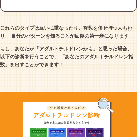
これらのタイプは互いに重なったり、複数を併せ持つ人もお
り、
自分のパターンを知ることが回復の第一歩になります。
もし、あなたが「アダルトチルドレンかも」と思った場合、
以下の診断を行うことで、
「あなたのアダルトチルドレン指
数」を出すことができます！