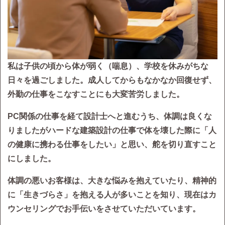
私は子供の頃から体が弱く（喘息）、学校を休みがちな
日々を過ごしました。成人してからもなかなか回復せず、
外勤の仕事をこなすことにも大変苦労しました。
PC関係の仕事を経て設計士へと進むうち、体調は良くな
りましたがハードな建築設計の仕事で体を壊した際に「人
の健康に携わる仕事をしたい」と思い、舵を切り直すこと
にしました。
体調の悪いお客様は、大きな悩みを抱えていたり、精神的
に「生きづらさ」を抱える人が多いことを知り、現在はカ
ウンセリングでお手伝いをさせていただいています。