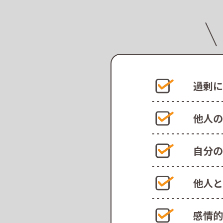
過剰に
他人の
自分の
他人と
感情的