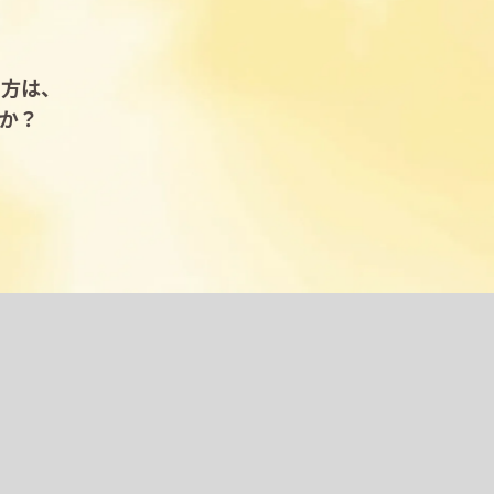
の方は、
か？