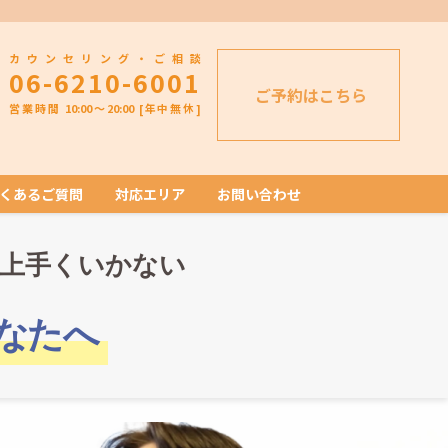
カウンセリング・ご相談
06-6210-6001
ご予約はこちら
営業時間 10:00～20:00 [年中無休]
くあるご質問
対応エリア
お問い合わせ
上手くいかない
なたへ