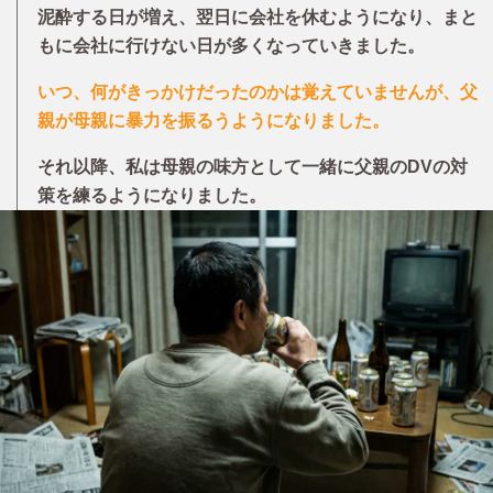
泥酔する日が増え、翌日に会社を休むようになり、まと
もに会社に行けない日が多くなっていきました。
いつ、何がきっかけだったのかは覚えていませんが、父
親が母親に暴力を振るうようになりました。
それ以降、私は母親の味方として一緒に父親のDVの対
策を練るようになりました。