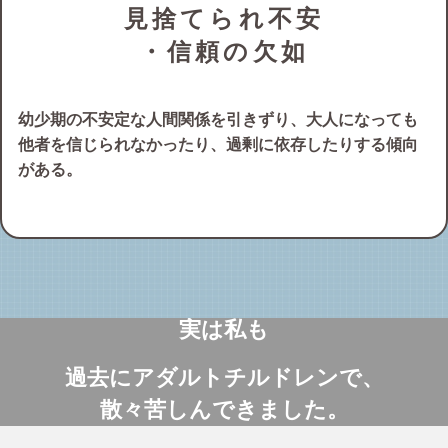
見捨てられ不安
・信頼の欠如
幼少期の不安定な人間関係を引きずり、大人になっても
他者を信じられなかったり、過剰に依存したりする傾向
がある。
実は私も
過去にアダルトチルドレンで、
散々苦しんできました。