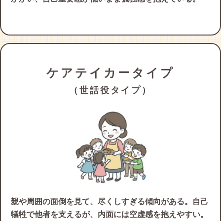
ケアテイカータイプ
（世話役タイプ）
親や周囲の面倒を見て、尽くしすぎる傾向がある。自己
犠牲で他者を支えるが、内面には空虚感を抱えやすい。