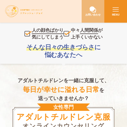
お問い合わせ
MENU
人の顔色ばかり
中々
人間関係
が
気にしてしまう
上手くいかない
そんな日々の生きづらさ
に
悩むあなたへ
アダルトチルドレンを一緒に克服して、
毎日が幸せに溢れる日常
を
送っていきませんか？
女性専門
アダルトチルドレン克服
オンラインカウンセリング