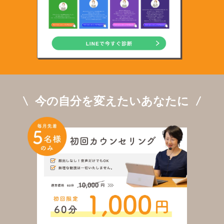
今の自分を変えたいあなたに