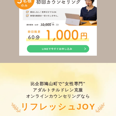
比企郡鳩山町で"女性専門"
アダルトチルドレン克服
オンラインカウンセリングなら
リフレッシュJOY