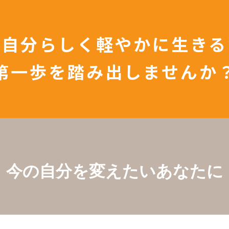
“自分らしく軽やかに生きる
第一歩を踏み出しませんか
今の自分を変えたいあなたに