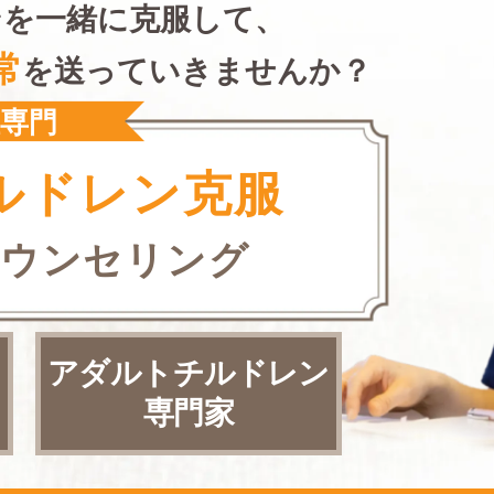
を一緒に克服して、
常
を
送っていきませんか？
専門
ルドレン克服
ウンセリング
アダルトチルドレン
専門家