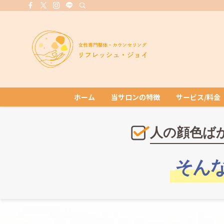
ホーム
当サロンの特徴
サービス/料金
人の顔色ば
そん