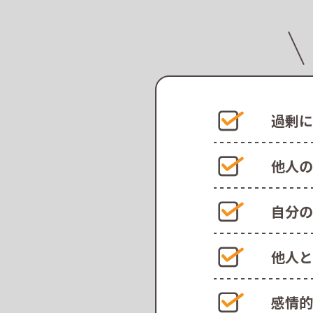
過剰に
他人の
自分の
他人と
感情的