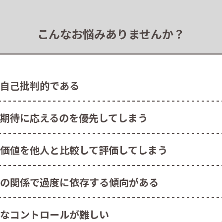
こんなお悩みありませんか？
自己批判的である
期待に応えるのを優先してしまう
価値を他人と比較して
評価してしまう
の関係で過度に依存する傾向がある
なコントロールが難しい