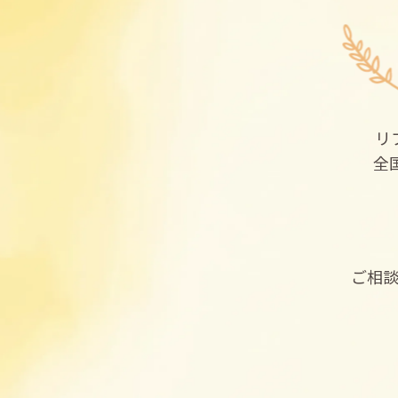
リ
全
ご相