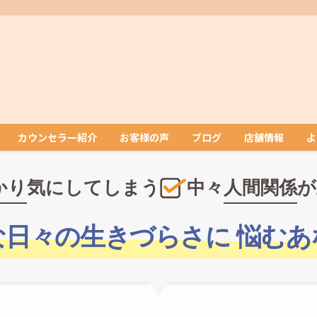
カウンセラー紹介
お客様の声
ブログ
店舗情報
よ
かり
気にしてしまう
中々
人間関係
が
な日々の生きづらさ
に
悩むあ