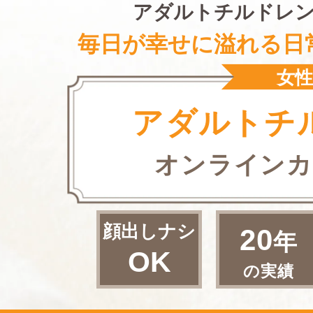
アダルトチルドレン
毎日が幸せに溢れる日
女性
アダルトチ
オンラインカ
顔出しナシ
20
年
OK
の実績