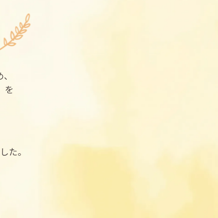
め、
」を
と
した。