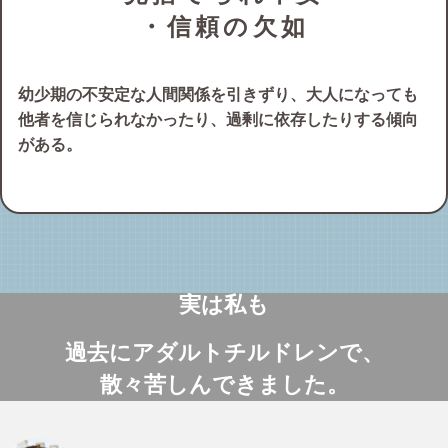
・信頼の欠如
幼少期の不安定な人間関係を引きずり、大人になっても
他者を信じられなかったり、過剰に依存したりする傾向
がある。
実は私も
過去にアダルトチルドレンで、
散々苦しんできました。