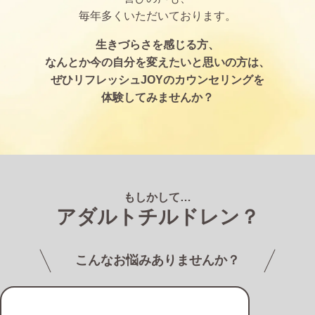
毎年多くいただいております。
生きづらさを感じる方、
なんとか今の自分を変えたいと思いの方は、
ぜひリフレッシュJOYのカウンセリングを
体験してみませんか？
もしかして…
アダルトチルドレン？
こんなお悩みありませんか？