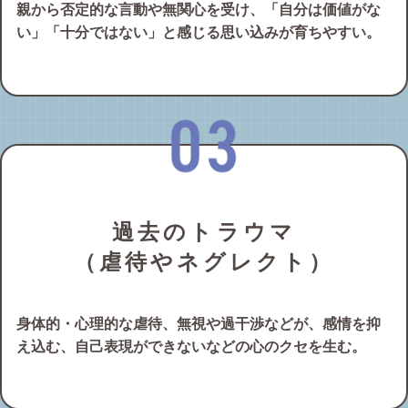
親から否定的な言動や無関心を受け、「自分は価値がな
い」「十分ではない」と感じる思い込みが育ちやすい。
過去のトラウマ
（虐待やネグレクト）
身体的・心理的な虐待、無視や過干渉などが、感情を抑
え込む、自己表現ができないなどの心のクセを生む。