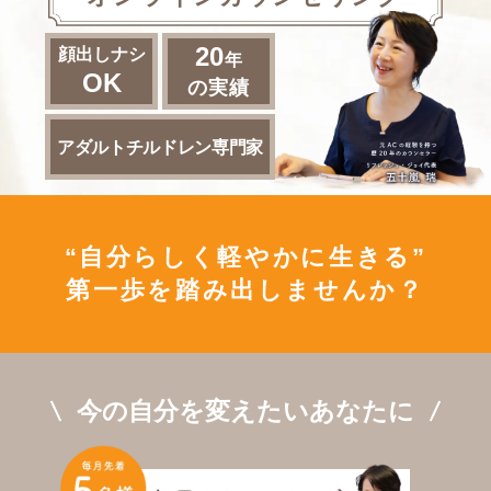
20
顔出しナシ
年
OK
の実績
アダルトチルドレン
専門家
“自分らしく軽やかに生きる”
第一歩を踏み出しませんか？
今の自分を変えたいあなたに