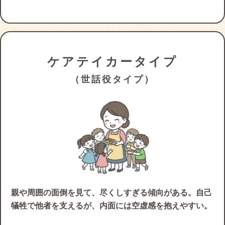
ケアテイカータイプ
（世話役タイプ）
親や周囲の面倒を見て、尽くしすぎる傾向がある。自己
犠牲で他者を支えるが、内面には空虚感を抱えやすい。