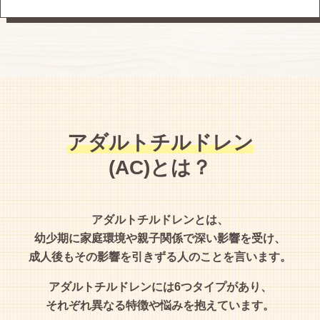
アダルトチルドレン
(AC)とは？
アダルトチルドレンとは、
幼少期に家庭環境や親子関係で深い影響を受け、
成人後もその影響を引きずる人のことを言います。
アダルトチルドレンには6つタイプがあり、
それぞれ異なる特徴や悩みを抱えています。