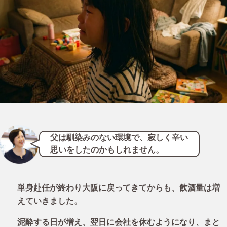
父は馴染みのない環境で、寂しく辛い
思いをしたのかもしれません。
単身赴任が終わり大阪に戻ってきてからも、飲酒量は増
えていきました。
泥酔する日が増え、翌日に会社を休むようになり、まと