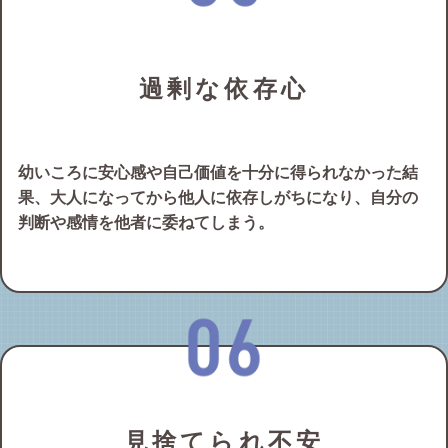
過剰な依存心
幼いころに安心感や自己価値を十分に得られなかった結
果、大人になってから他人に依存しがちになり、自分の
判断や感情を他者に委ねてしまう。
見捨てられ不安