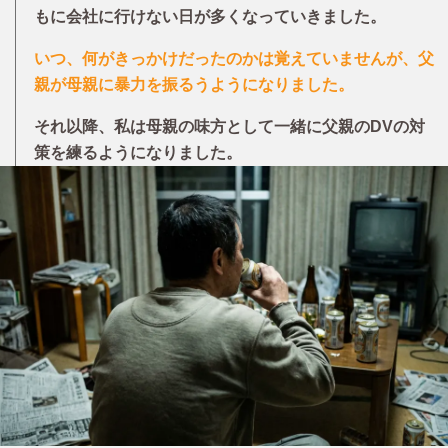
もに会社に行けない日が多くなっていきました。
いつ、何がきっかけだったのかは覚えていませんが、父
親が母親に暴力を振るうようになりました。
それ以降、私は母親の味方として一緒に父親のDVの対
策を練るようになりました。