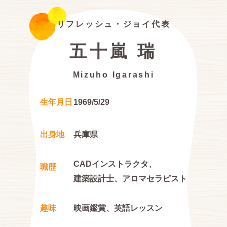
リフレッシュ・ジョイ代表
五十嵐 瑞
Mizuho Igarashi
生年月日
1969/5/29
出身地
兵庫県
CADインストラクタ、
職歴
建築設計士、アロマセラピスト
趣味
映画鑑賞、英語レッスン