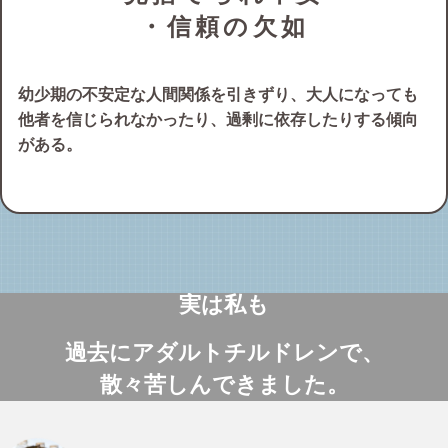
・信頼の欠如
幼少期の不安定な人間関係を引きずり、大人になっても
他者を信じられなかったり、過剰に依存したりする傾向
がある。
実は私も
過去にアダルトチルドレンで、
散々苦しんできました。