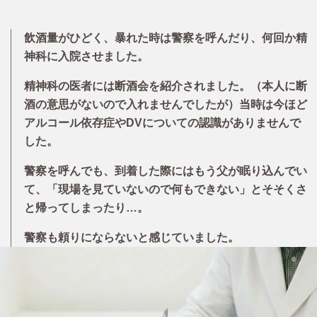
飲酒量がひどく、暴れた時は警察を呼んだり、何回か精
神科に入院させました。
精神科の医者には断酒会を紹介されました。（本人に断
酒の意思がないので入れませんでしたが）当時は今ほど
アルコール依存症やDVについての認識がありませんで
した。
警察を呼んでも、到着した際にはもう父が眠り込んでい
て、「現場を見ていないので何もできない」とそそくさ
と帰ってしまったり…。
警察も頼りにならないと感じていました。