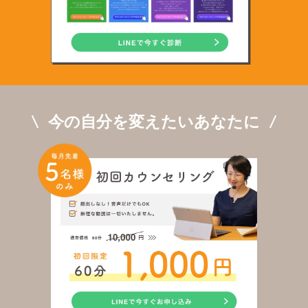
今の自分を変えたいあなたに