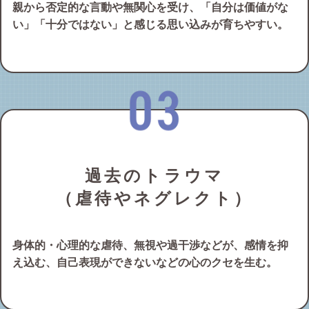
親から否定的な言動や無関心を受け、「自分は価値がな
い」「十分ではない」と感じる思い込みが育ちやすい。
過去のトラウマ
（虐待やネグレクト）
身体的・心理的な虐待、無視や過干渉などが、感情を抑
え込む、自己表現ができないなどの心のクセを生む。