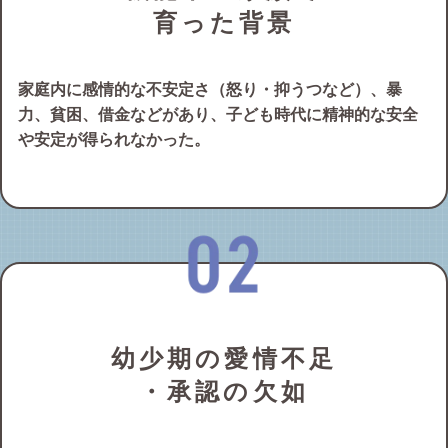
育った背景
家庭内に感情的な不安定さ（怒り・抑うつなど）、暴
力、貧困、借金などがあり、子ども時代に精神的な安全
や安定が得られなかった。
幼少期の愛情不足
・承認の欠如