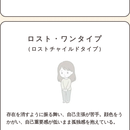
ロスト・ワンタイプ
（ロストチャイルドタイプ）
存在を消すように振る舞い、自己主張が苦手。顔色をう
かがい、自己重要感が低いまま孤独感を抱えている。