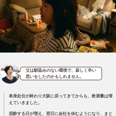
父は馴染みのない環境で、寂しく辛い
思いをしたのかもしれません。
単身赴任が終わり大阪に戻ってきてからも、飲酒量は増
えていきました。
泥酔する日が増え、翌日に会社を休むようになり、まと