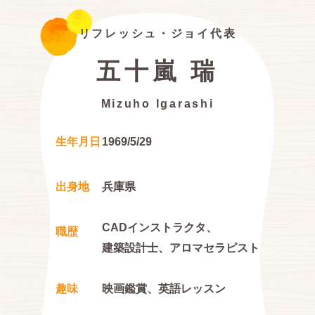
リフレッシュ・ジョイ代表
五十嵐 瑞
Mizuho Igarashi
生年月日
1969/5/29
出身地
兵庫県
CADインストラクタ、
職歴
建築設計士、アロマセラピスト
趣味
映画鑑賞、英語レッスン