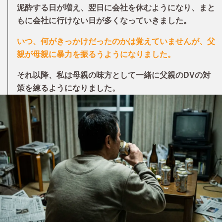
泥酔する日が増え、翌日に会社を休むようになり、まと
もに会社に行けない日が多くなっていきました。
いつ、何がきっかけだったのかは覚えていませんが、父
親が母親に暴力を振るうようになりました。
それ以降、私は母親の味方として一緒に父親のDVの対
策を練るようになりました。