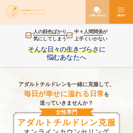
お問い合わせ
MENU
人の顔色ばかり
中々
人間関係
が
気にしてしまう
上手くいかない
そんな日々の生きづらさ
に
悩むあなたへ
アダルトチルドレンを一緒に克服して、
毎日が幸せに溢れる日常
を
送っていきませんか？
女性専門
アダルトチルドレン克服
オンラインカウンセリング