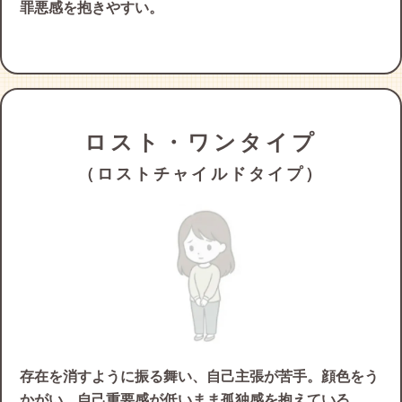
罪悪感を抱きやすい。
ロスト・ワンタイプ
（ロストチャイルドタイプ）
存在を消すように振る舞い、自己主張が苦手。顔色をう
かがい、自己重要感が低いまま孤独感を抱えている。