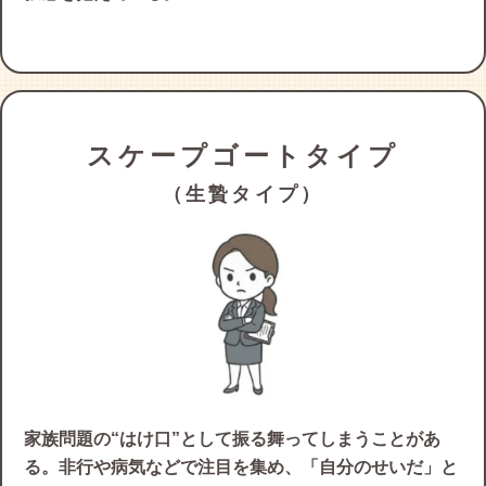
スケープゴートタイプ
（生贄タイプ）
家族問題の“はけ口”として振る舞ってしまうことがあ
る。非行や病気などで注目を集め、「自分のせいだ」と