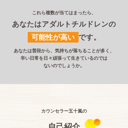
これら複数が当てはまったら、
あなたはアダルトチルドレンの
可能性が高い
です。
あなたは普段から、気持ちが落ちることが多く、
辛い日常を日々頑張って生きているのでは
ないのでしょうか。
カウンセラー五十嵐の
自己紹介