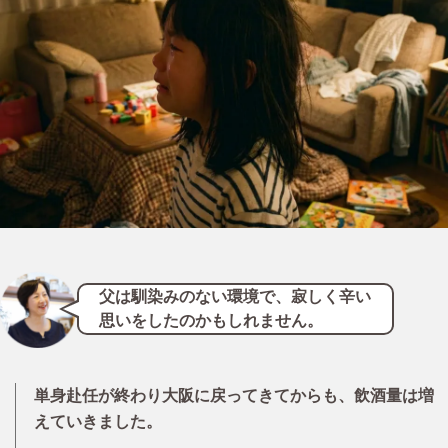
父は馴染みのない環境で、寂しく辛い
思いをしたのかもしれません。
単身赴任が終わり大阪に戻ってきてからも、飲酒量は増
えていきました。