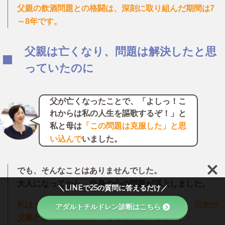
父親の飲酒問題との格闘は、深刻に取り組んだ期間は7
～8年です。
父親は亡くなり、問題は解決したと思
っていたのに
父が亡くなったことで、
「よしっ！こ
れからは私の人生を謳歌するぞ！」と
私と母は
「この問題は克服した」と思
い込んで
いました。
でも、そんなことはありませんでした。
大人になってから、自身の心の問題が浮上しました。
＼LINEで25の質問に答えるだけ／
私はその後、結婚したのですが（のちに離婚）、元夫が
アダルトチルドレン診断はこちら
父親とよく似た行動をすることがありました。