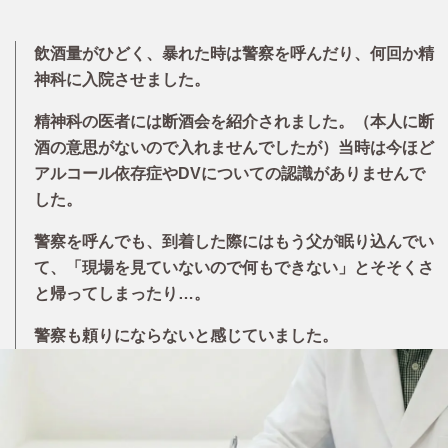
飲酒量がひどく、暴れた時は警察を呼んだり、何回か精
神科に入院させました。
精神科の医者には断酒会を紹介されました。（本人に断
酒の意思がないので入れませんでしたが）当時は今ほど
アルコール依存症やDVについての認識がありませんで
した。
警察を呼んでも、到着した際にはもう父が眠り込んでい
て、「現場を見ていないので何もできない」とそそくさ
と帰ってしまったり…。
警察も頼りにならないと感じていました。