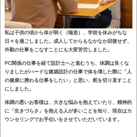
私は子供の頃から体が弱く（喘息）、学校を休みがちな
日々を過ごしました。成人してからもなかなか回復せず、
外勤の仕事をこなすことにも大変苦労しました。
PC関係の仕事を経て設計士へと進むうち、体調は良くな
りましたがハードな建築設計の仕事で体を壊した際に「人
の健康に携わる仕事をしたい」と思い、舵を切り直すこと
にしました。
体調の悪いお客様は、大きな悩みを抱えていたり、精神的
に「生きづらさ」を抱える人が多いことを知り、現在はカ
ウンセリングでお手伝いをさせていただいています。