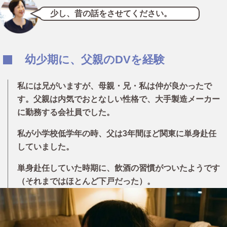
少し、昔の話をさせてください。
幼少期に、父親のDVを経験
私には兄がいますが、母親・兄・私は仲が良かったで
す。父親は内気でおとなしい性格で、大手製造メーカー
に勤務する会社員でした。
私が小学校低学年の時、父は3年間ほど関東に単身赴任
していました。
単身赴任していた時期に、飲酒の習慣がついたようです
（それまではほとんど下戸だった）。