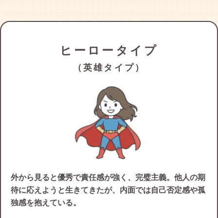
ヒーロータイプ
（英雄タイプ）
外から見ると優秀で責任感が強く、完璧主義。他人の期
待に応えようと生きてきたが、内面では自己否定感や孤
独感を抱えている。