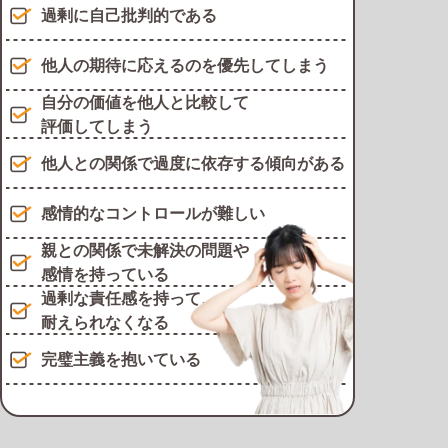
過剰に自己批判的である
他人の期待に応えるのを優先してしまう
自分の価値を他人と比較して
評価してしまう
他人との関係で過度に依存する傾向がある
感情的なコントロールが難しい
親との関係で未解決の問題や
感情を持っている
過剰な責任感を持って、
耐えられなくなる
完璧主義を抱いている