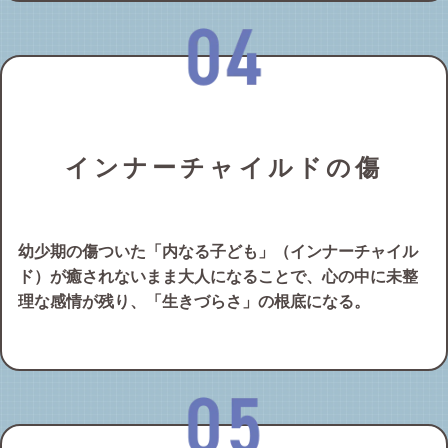
インナーチャイルドの傷
幼少期の傷ついた「内なる子ども」（インナーチャイル
ド）が癒されないまま大人になることで、心の中に未整
理な感情が残り、「生きづらさ」の根底になる。