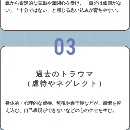
親から否定的な言動や無関心を受け、「自分は価値がな
い」「十分ではない」と感じる思い込みが育ちやすい。
過去のトラウマ
（虐待やネグレクト）
身体的・心理的な虐待、無視や過干渉などが、感情を抑
え込む、自己表現ができないなどの心のクセを生む。