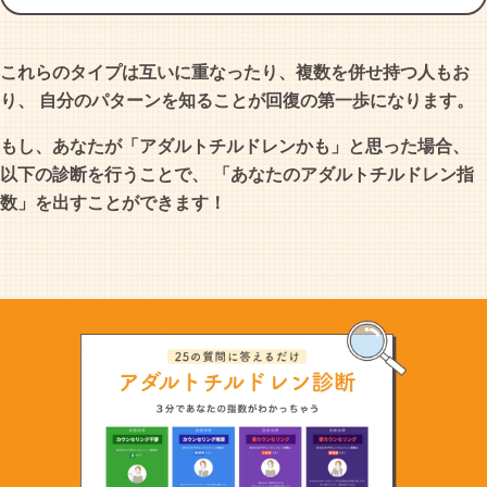
これらのタイプは互いに重なったり、複数を併せ持つ人もお
り、
自分のパターンを知ることが回復の第一歩になります。
もし、あなたが「アダルトチルドレンかも」と思った場合、
以下の診断を行うことで、
「あなたのアダルトチルドレン指
数」を出すことができます！