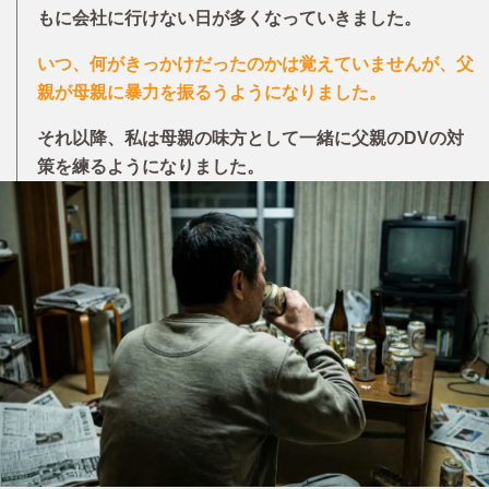
もに会社に行けない日が多くなっていきました。
いつ、何がきっかけだったのかは覚えていませんが、父
親が母親に暴力を振るうようになりました。
それ以降、私は母親の味方として一緒に父親のDVの対
策を練るようになりました。