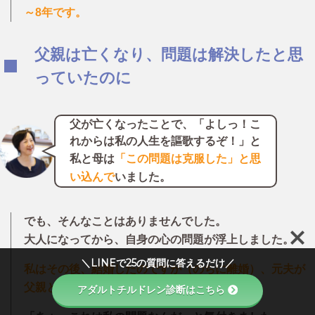
～8年です。
父親は亡くなり、問題は解決したと思
っていたのに
父が亡くなったことで、
「よしっ！こ
れからは私の人生を謳歌するぞ！」と
私と母は
「この問題は克服した」と思
い込んで
いました。
でも、そんなことはありませんでした。
大人になってから、自身の心の問題が浮上しました。
＼LINEで25の質問に答えるだけ／
私はその後、結婚したのですが（のちに離婚）、元夫が
父親とよく似た行動をすることがありました。
アダルトチルドレン診断はこちら