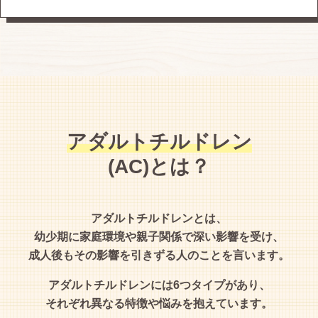
アダルトチルドレン
(AC)とは？
アダルトチルドレンとは、
幼少期に家庭環境や親子関係で深い影響を受け、
成人後もその影響を引きずる人のことを言います。
アダルトチルドレンには6つタイプがあり、
それぞれ異なる特徴や悩みを抱えています。