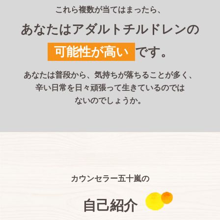
これら複数が当てはまったら、
あなたはアダルトチルドレンの
可能性が高い
です。
あなたは普段から、気持ちが落ちることが多く、
辛い日常を日々頑張って生きているのでは
ないのでしょうか。
カウンセラー五十嵐の
自己紹介