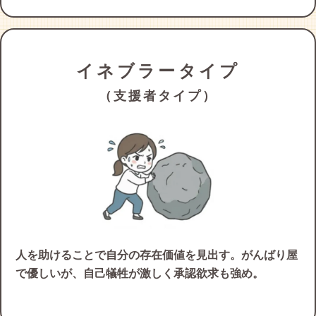
イネブラータイプ
（支援者タイプ）
人を助けることで自分の存在価値を見出す。がんばり屋
で優しいが、自己犠牲が激しく承認欲求も強め。