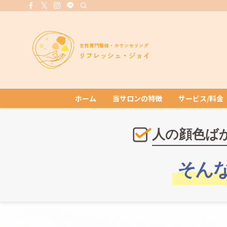
ホーム
当サロンの特徴
サービス/料金
人の顔色ば
そん