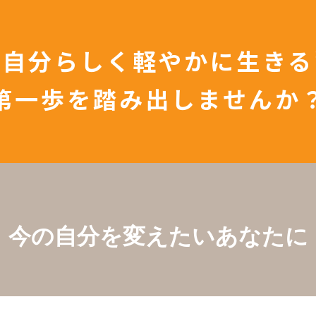
“自分らしく軽やかに生きる
第一歩を踏み出しませんか
今の自分を変えたいあなたに