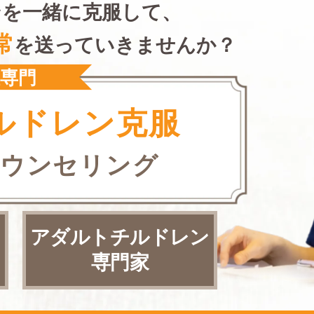
を一緒に克服して、
常
を
送っていきませんか？
専門
ルドレン克服
ウンセリング
アダルトチルドレン
専門家