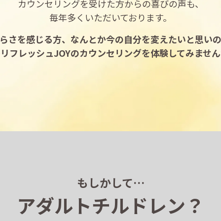
カウンセリングを受けた方からの
喜びの声も、
毎年多くいただいております。
らさを感じる方、
なんとか今の自分を変えたいと思い
リフレッシュJOYのカウンセリングを
体験してみません
もしかして…
アダルトチルドレン？