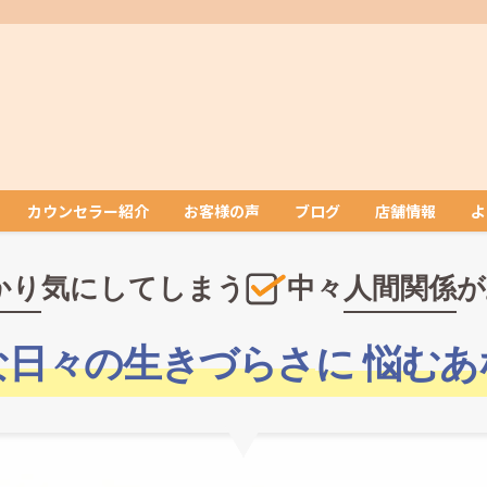
カウンセラー紹介
お客様の声
ブログ
店舗情報
よ
かり
気にしてしまう
中々
人間関係
が
な日々の生きづらさ
に
悩むあ