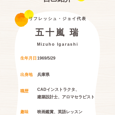
リフレッシュ・ジョイ代表
五十嵐 瑞
Mizuho Igarashi
生年月日
1969/5/29
出身地
兵庫県
CADインストラクタ、
職歴
建築設計士、アロマセラピスト
趣味
映画鑑賞、英語レッスン