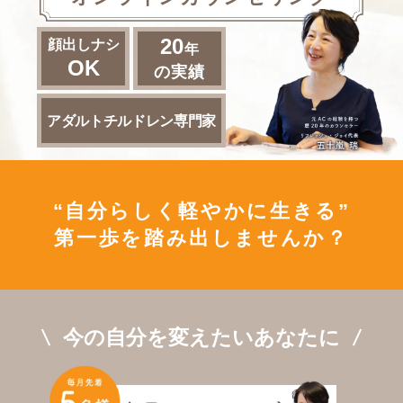
20
顔出しナシ
年
OK
の実績
アダルトチルドレン
専門家
“自分らしく軽やかに生きる”
第一歩を踏み出しませんか？
今の自分を変えたいあなたに