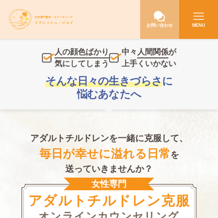
お問い合わせ
MENU
人の顔色ばかり
中々
人間関係
が
気にしてしまう
上手くいかない
そんな日々の生きづらさ
に
悩むあなたへ
アダルトチルドレンを一緒に克服して、
毎日が幸せに溢れる日常
を
送っていきませんか？
女性専門
アダルトチルドレン克服
オンラインカウンセリング