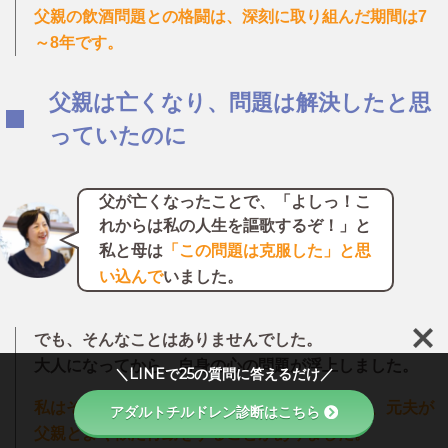
父親の飲酒問題との格闘は、深刻に取り組んだ期間は7
～8年です。
父親は亡くなり、問題は解決したと思
っていたのに
父が亡くなったことで、
「よしっ！こ
れからは私の人生を謳歌するぞ！」と
私と母は
「この問題は克服した」と思
い込んで
いました。
でも、そんなことはありませんでした。
大人になってから、自身の心の問題が浮上しました。
＼LINEで25の質問に答えるだけ／
私はその後、結婚したのですが（のちに離婚）、元夫が
アダルトチルドレン診断はこちら
父親とよく似た行動をすることがありました。