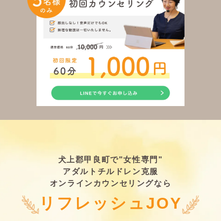
犬上郡甲良町で"女性専門"
アダルトチルドレン克服
オンラインカウンセリングなら
リフレッシュJOY