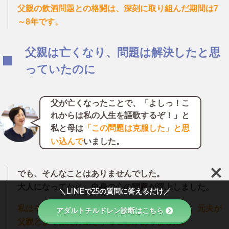
父親の飲酒問題との格闘は、深刻に取り組んだ期間は7
～8年です。
父親は亡くなり、問題は解決したと思
っていたのに
父が亡くなったことで、
「よしっ！こ
れからは私の人生を謳歌するぞ！」と
私と母は
「この問題は克服した」と思
い込んで
いました。
でも、そんなことはありませんでした。
大人になってから、自身の心の問題が浮上しました。
＼LINEで25の質問に答えるだけ／
私はその後、結婚したのですが（のちに離婚）、元夫が
アダルトチルドレン診断はこちら
父親とよく似た行動をすることがありました。