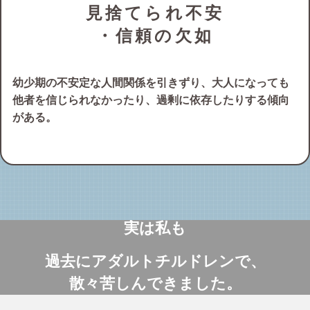
見捨てられ不安
・信頼の欠如
幼少期の不安定な人間関係を引きずり、大人になっても
他者を信じられなかったり、過剰に依存したりする傾向
がある。
実は私も
過去にアダルトチルドレンで、
散々苦しんできました。