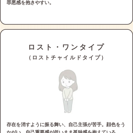
罪悪感を抱きやすい。
ロスト・ワンタイプ
（ロストチャイルドタイプ）
存在を消すように振る舞い、自己主張が苦手。顔色をう
かがい、自己重要感が低いまま孤独感を抱えている。