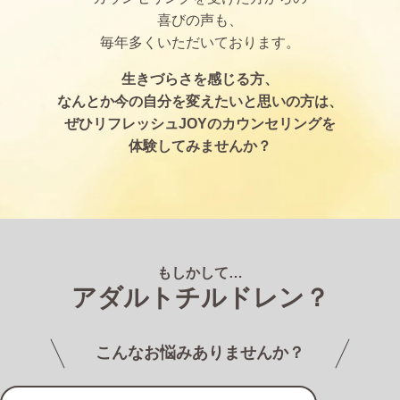
喜びの声も、
毎年多くいただいております。
生きづらさを感じる方、
なんとか今の自分を変えたいと思いの方は、
ぜひリフレッシュJOYのカウンセリングを
体験してみませんか？
もしかして…
アダルトチルドレン？
こんなお悩みありませんか？