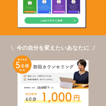
今の自分を変えたいあなたに