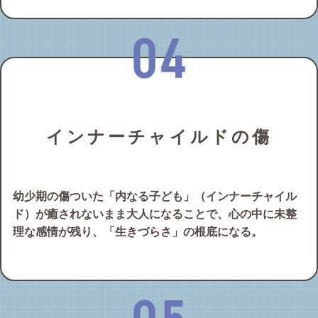
インナーチャイルドの傷
幼少期の傷ついた「内なる子ども」（インナーチャイル
ド）が癒されないまま大人になることで、心の中に未整
理な感情が残り、「生きづらさ」の根底になる。