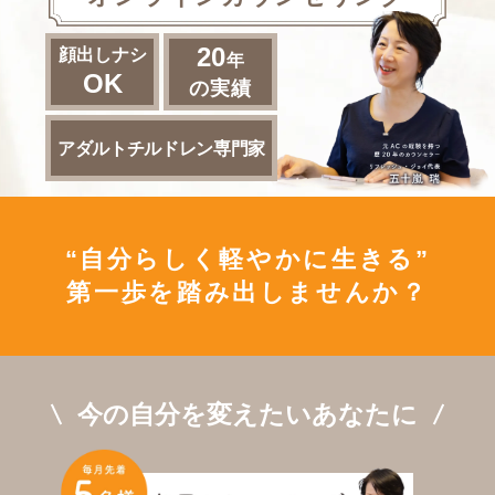
20
顔出しナシ
年
OK
の実績
アダルトチルドレン
専門家
“自分らしく軽やかに生きる”
第一歩を踏み出しませんか？
今の自分を変えたいあなたに