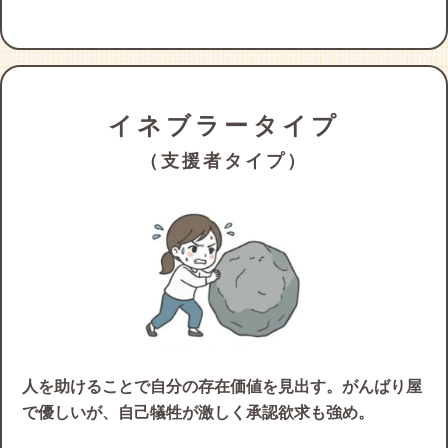
イネブラータイプ
（支援者タイプ）
人を助けることで自分の存在価値を見出す。がんばり屋
で優しいが、自己犠牲が激しく承認欲求も強め。