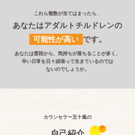
これら複数が当てはまったら、
あなたはアダルトチルドレンの
可能性が高い
です。
あなたは普段から、気持ちが落ちることが多く、
辛い日常を日々頑張って生きているのでは
ないのでしょうか。
カウンセラー五十嵐の
自己紹介