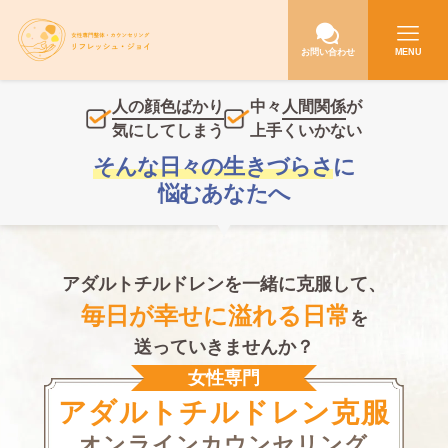
お問い合わせ
MENU
人の顔色ばかり
中々
人間関係
が
気にしてしまう
上手くいかない
そんな日々の生きづらさ
に
悩むあなたへ
アダルトチルドレンを一緒に克服して、
毎日が幸せに溢れる日常
を
送っていきませんか？
女性専門
アダルトチルドレン克服
オンラインカウンセリング