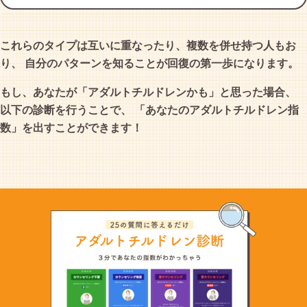
これらのタイプは互いに重なったり、複数を併せ持つ人もお
り、
自分のパターンを知ることが回復の第一歩になります。
もし、あなたが「アダルトチルドレンかも」と思った場合、
以下の診断を行うことで、
「あなたのアダルトチルドレン指
数」を出すことができます！