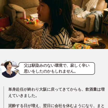
父は馴染みのない環境で、寂しく辛い
思いをしたのかもしれません。
単身赴任が終わり大阪に戻ってきてからも、飲酒量は増
えていきました。
泥酔する日が増え、翌日に会社を休むようになり、まと