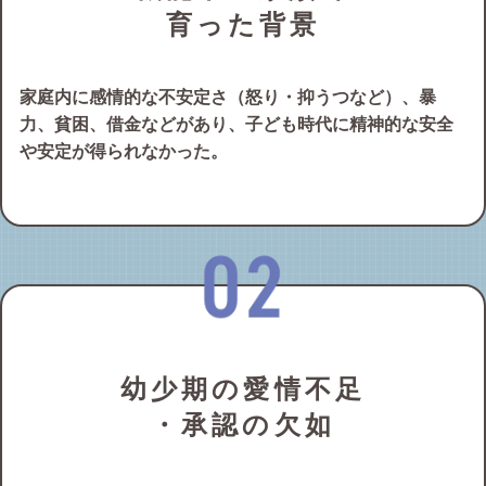
育った背景
家庭内に感情的な不安定さ（怒り・抑うつなど）、暴
力、貧困、借金などがあり、子ども時代に精神的な安全
や安定が得られなかった。
幼少期の愛情不足
・承認の欠如