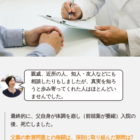
親戚、近所の人、知人・友人などにも
相談したりもしましたが、
真実を知ろ
うと歩み寄ってくれた人は
ほとんどい
ませんでした。
最終的に、父自身が体調を崩し（前頭葉が萎縮）入院の
後、死亡しました。
父親の飲酒問題との格闘は、深刻に取り組んだ期間は7