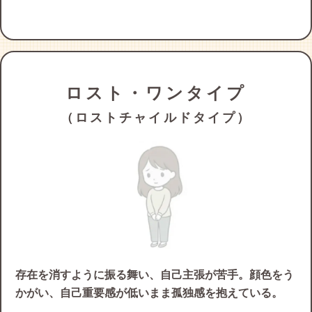
ロスト・ワンタイプ
（ロストチャイルドタイプ）
存在を消すように振る舞い、自己主張が苦手。顔色をう
かがい、自己重要感が低いまま孤独感を抱えている。