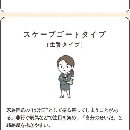
スケープゴートタイプ
（生贄タイプ）
家族問題の“はけ口”として振る舞ってしまうことがあ
る。非行や病気などで注目を集め、「自分のせいだ」と
罪悪感を抱きやすい。