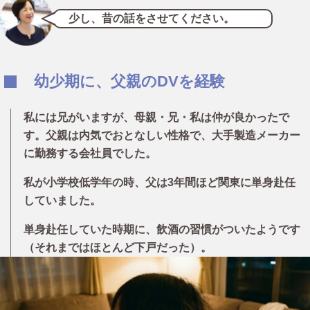
少し、昔の話をさせてください。
幼少期に、父親のDVを経験
私には兄がいますが、母親・兄・私は仲が良かったで
す。父親は内気でおとなしい性格で、大手製造メーカー
に勤務する会社員でした。
私が小学校低学年の時、父は3年間ほど関東に単身赴任
していました。
単身赴任していた時期に、飲酒の習慣がついたようです
（それまではほとんど下戸だった）。