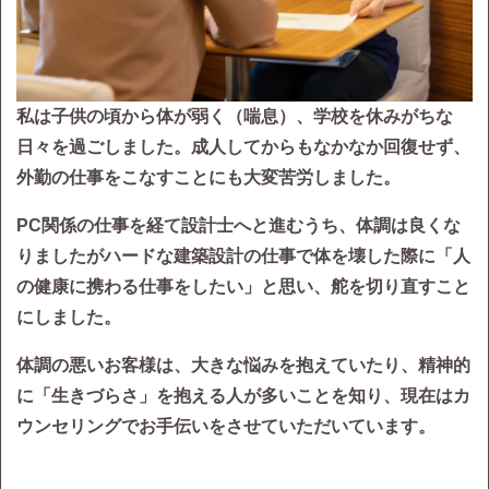
私は子供の頃から体が弱く（喘息）、学校を休みがちな
日々を過ごしました。成人してからもなかなか回復せず、
外勤の仕事をこなすことにも大変苦労しました。
PC関係の仕事を経て設計士へと進むうち、体調は良くな
りましたがハードな建築設計の仕事で体を壊した際に「人
の健康に携わる仕事をしたい」と思い、舵を切り直すこと
にしました。
体調の悪いお客様は、大きな悩みを抱えていたり、精神的
に「生きづらさ」を抱える人が多いことを知り、現在はカ
ウンセリングでお手伝いをさせていただいています。