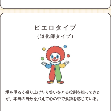
ピエロタイプ
（道化師タイプ）
場を明るく盛り上げたり笑いをとる役割を担ってきた
が、本当の自分を抑えて心の中で孤独を感じている。