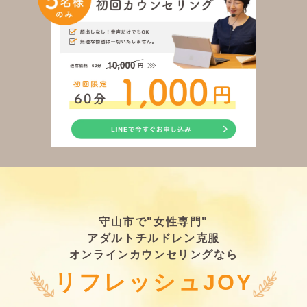
守山市で"女性専門"
アダルトチルドレン克服
オンラインカウンセリングなら
リフレッシュJOY