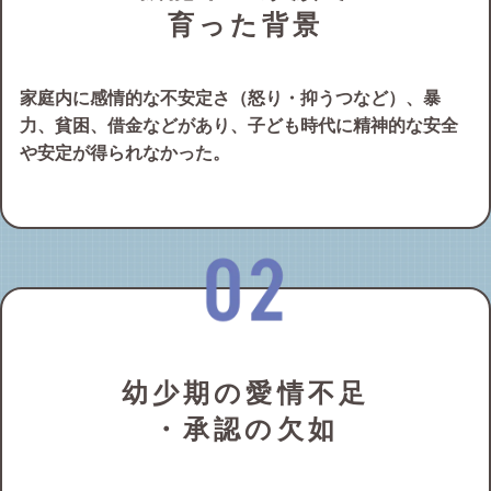
育った背景
家庭内に感情的な不安定さ（怒り・抑うつなど）、暴
力、貧困、借金などがあり、子ども時代に精神的な安全
や安定が得られなかった。
幼少期の愛情不足
・承認の欠如