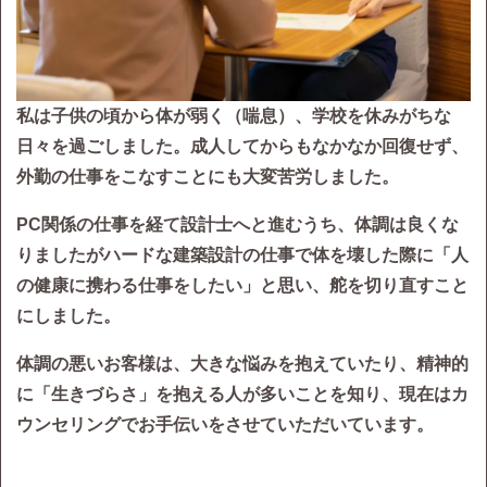
私は子供の頃から体が弱く（喘息）、学校を休みがちな
日々を過ごしました。成人してからもなかなか回復せず、
外勤の仕事をこなすことにも大変苦労しました。
PC関係の仕事を経て設計士へと進むうち、体調は良くな
りましたがハードな建築設計の仕事で体を壊した際に「人
の健康に携わる仕事をしたい」と思い、舵を切り直すこと
にしました。
体調の悪いお客様は、大きな悩みを抱えていたり、精神的
に「生きづらさ」を抱える人が多いことを知り、現在はカ
ウンセリングでお手伝いをさせていただいています。