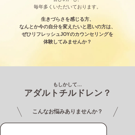
毎年多くいただいております。
生きづらさを感じる方、
なんとか今の自分を変えたいと思いの方は、
ぜひリフレッシュJOYのカウンセリングを
体験してみませんか？
もしかして…
アダルトチルドレン？
こんなお悩みありませんか？