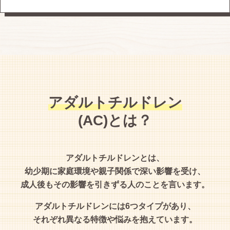
アダルトチルドレン
(AC)とは？
アダルトチルドレンとは、
幼少期に家庭環境や親子関係で深い影響を受け、
成人後もその影響を引きずる人のことを言います。
アダルトチルドレンには6つタイプがあり、
それぞれ異なる特徴や悩みを抱えています。