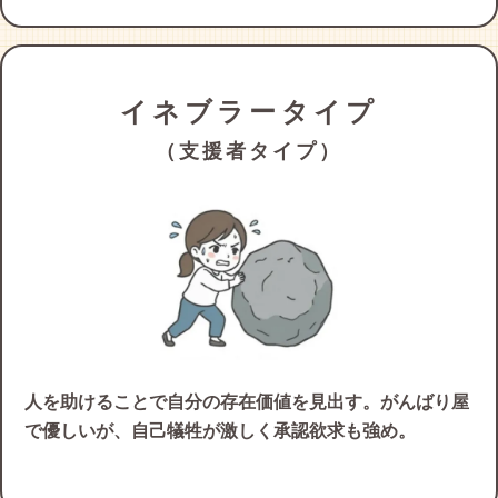
イネブラータイプ
（支援者タイプ）
人を助けることで自分の存在価値を見出す。がんばり屋
で優しいが、自己犠牲が激しく承認欲求も強め。