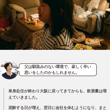
父は馴染みのない環境で、寂しく辛い
思いをしたのかもしれません。
単身赴任が終わり大阪に戻ってきてからも、飲酒量は増
えていきました。
泥酔する日が増え、翌日に会社を休むようになり、まと