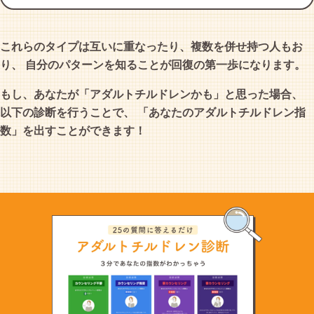
これらのタイプは互いに重なったり、複数を併せ持つ人もお
り、
自分のパターンを知ることが回復の第一歩になります。
もし、あなたが「アダルトチルドレンかも」と思った場合、
以下の診断を行うことで、
「あなたのアダルトチルドレン指
数」を出すことができます！