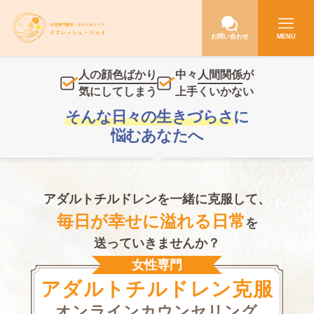
お問い合わせ
MENU
人の顔色ばかり
中々
人間関係
が
気にしてしまう
上手くいかない
そんな日々の生きづらさ
に
悩むあなたへ
アダルトチルドレンを一緒に克服して、
毎日が幸せに溢れる日常
を
送っていきませんか？
女性専門
アダルトチルドレン克服
オンラインカウンセリング