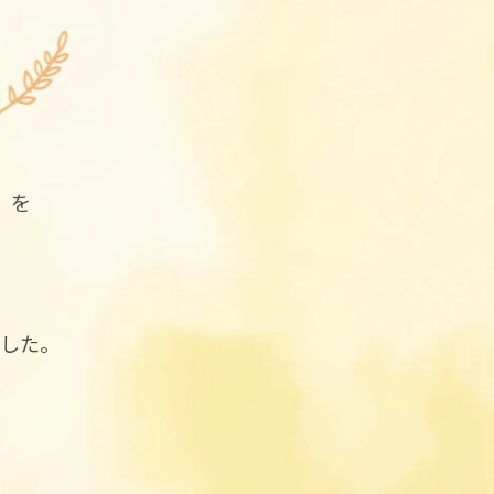
」を
と
した。