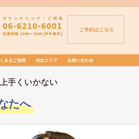
カウンセリング・ご相談
06-6210-6001
ご予約はこちら
営業時間 10:00～20:00 [年中無休]
くあるご質問
対応エリア
お問い合わせ
上手くいかない
なたへ