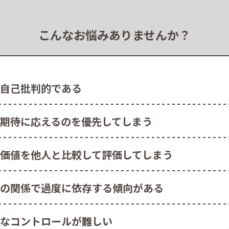
こんなお悩みありませんか？
自己批判的である
期待に応えるのを優先してしまう
価値を他人と比較して
評価してしまう
の関係で過度に依存する傾向がある
なコントロールが難しい