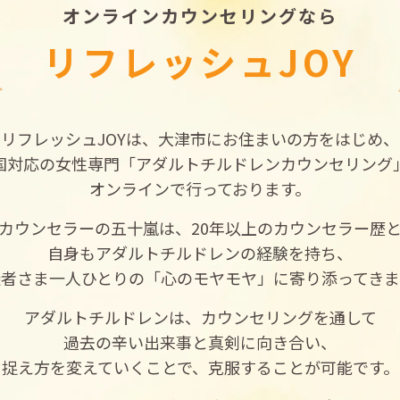
オンラインカウンセリングなら
リフレッシュJOY
リフレッシュJOYは、大津市にお住まいの方をはじめ、
国対応の女性専門「アダルトチルドレンカウンセリング
オンラインで行っております。
カウンセラーの五十嵐は、
20年以上のカウンセラー歴
自身もアダルトチルドレンの経験を持ち、
談者さま一人ひとりの
「心のモヤモヤ」に寄り添ってきま
アダルトチルドレンは、
カウンセリングを通して
過去の辛い出来事と真剣に向き合い、
捉え方を変えていくことで、
克服することが可能です。