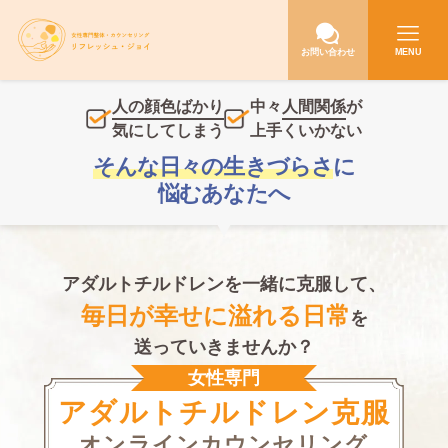
お問い合わせ
MENU
人の顔色ばかり
中々
人間関係
が
気にしてしまう
上手くいかない
そんな日々の生きづらさ
に
悩むあなたへ
アダルトチルドレンを一緒に克服して、
毎日が幸せに溢れる日常
を
送っていきませんか？
女性専門
アダルトチルドレン克服
オンラインカウンセリング