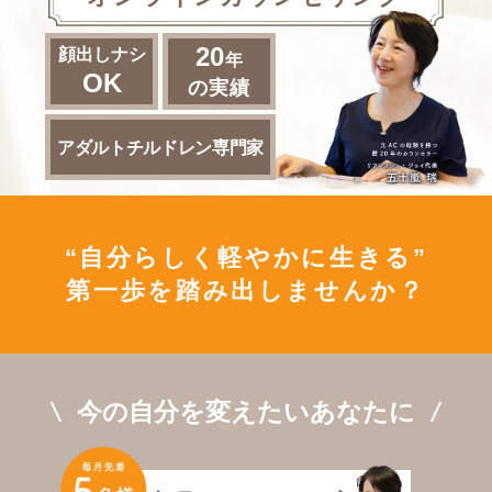
20
顔出しナシ
年
OK
の実績
アダルトチルドレン
専門家
“自分らしく軽やかに生きる”
第一歩を踏み出しませんか？
今の自分を変えたいあなたに