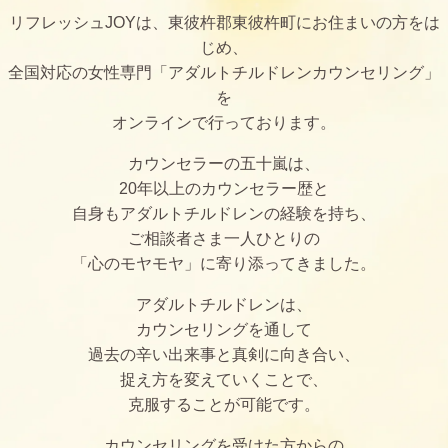
リフレッシュJOYは、東彼杵郡東彼杵町にお住まいの方をは
じめ、
全国対応の女性専門「アダルトチルドレンカウンセリング」
を
オンラインで行っております。
カウンセラーの五十嵐は、
20年以上のカウンセラー歴と
自身もアダルトチルドレンの経験を持ち、
ご相談者さま一人ひとりの
「心のモヤモヤ」に寄り添ってきました。
アダルトチルドレンは、
カウンセリングを通して
過去の辛い出来事と真剣に向き合い、
捉え方を変えていくことで、
克服することが可能です。
カウンセリングを受けた方からの