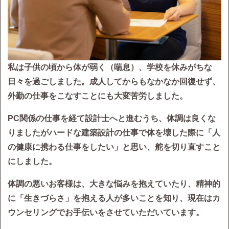
私は子供の頃から体が弱く（喘息）、学校を休みがちな
日々を過ごしました。成人してからもなかなか回復せず、
外勤の仕事をこなすことにも大変苦労しました。
PC関係の仕事を経て設計士へと進むうち、体調は良くな
りましたがハードな建築設計の仕事で体を壊した際に「人
の健康に携わる仕事をしたい」と思い、舵を切り直すこと
にしました。
体調の悪いお客様は、大きな悩みを抱えていたり、精神的
に「生きづらさ」を抱える人が多いことを知り、現在はカ
ウンセリングでお手伝いをさせていただいています。