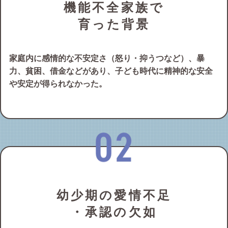
機能不全家族で
育った背景
家庭内に感情的な不安定さ（怒り・抑うつなど）、暴
力、貧困、借金などがあり、子ども時代に精神的な安全
や安定が得られなかった。
幼少期の愛情不足
・承認の欠如