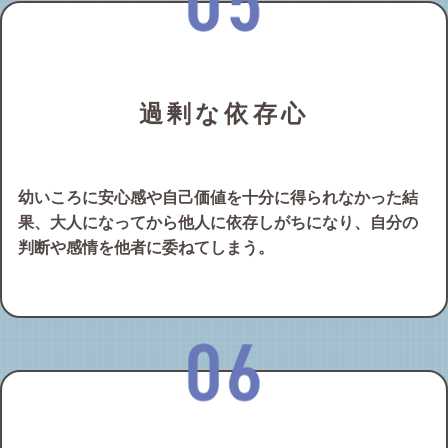
過剰な依存心
幼いころに安心感や自己価値を十分に得られなかった結
果、大人になってから他人に依存しがちになり、自分の
判断や感情を他者に委ねてしまう。