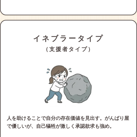
イネブラータイプ
（支援者タイプ）
人を助けることで自分の存在価値を見出す。がんばり屋
で優しいが、自己犠牲が激しく承認欲求も強め。