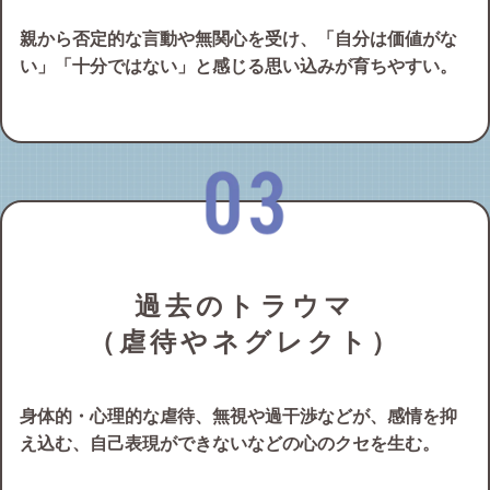
親から否定的な言動や無関心を受け、「自分は価値がな
い」「十分ではない」と感じる思い込みが育ちやすい。
過去のトラウマ
（虐待やネグレクト）
身体的・心理的な虐待、無視や過干渉などが、感情を抑
え込む、自己表現ができないなどの心のクセを生む。