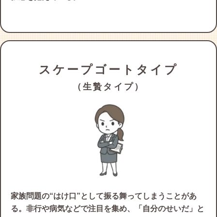
スケープゴートタイプ
（生贄タイプ）
家族問題の“はけ口”として振る舞ってしまうことがあ
る。非行や病気などで注目を集め、「自分のせいだ」と