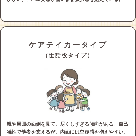
ケアテイカータイプ
（世話役タイプ）
親や周囲の面倒を見て、尽くしすぎる傾向がある。自己
犠牲で他者を支えるが、内面には空虚感を抱えやすい。