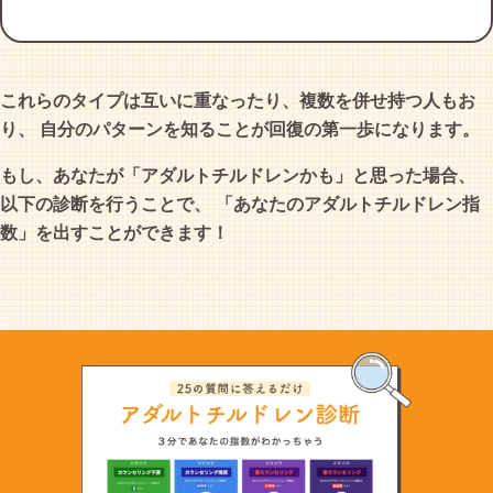
これらのタイプは互いに重なったり、複数を併せ持つ人もお
り、
自分のパターンを知ることが回復の第一歩になります。
もし、あなたが「アダルトチルドレンかも」と思った場合、
以下の診断を行うことで、
「あなたのアダルトチルドレン指
数」を出すことができます！