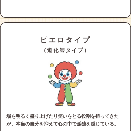
ピエロタイプ
（道化師タイプ）
場を明るく盛り上げたり笑いをとる役割を担ってきた
が、本当の自分を抑えて心の中で孤独を感じている。