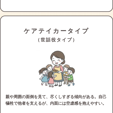
ケアテイカータイプ
（世話役タイプ）
親や周囲の面倒を見て、尽くしすぎる傾向がある。自己
犠牲で他者を支えるが、内面には空虚感を抱えやすい。