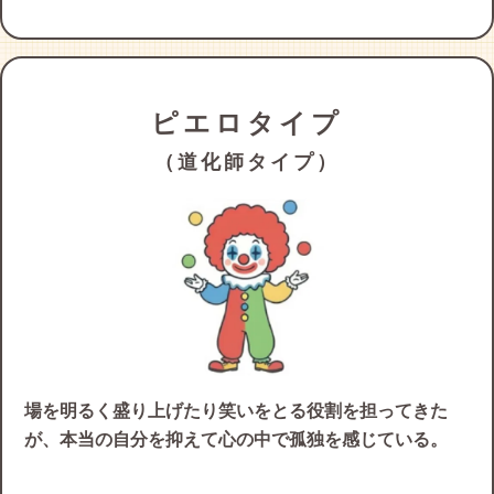
ピエロタイプ
（道化師タイプ）
場を明るく盛り上げたり笑いをとる役割を担ってきた
が、本当の自分を抑えて心の中で孤独を感じている。