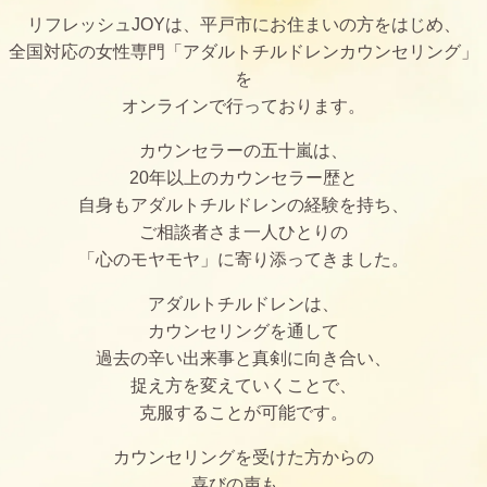
リフレッシュJOYは、平戸市にお住まいの方をはじめ、
全国対応の女性専門「アダルトチルドレンカウンセリング」
を
オンラインで行っております。
カウンセラーの五十嵐は、
20年以上のカウンセラー歴と
自身もアダルトチルドレンの経験を持ち、
ご相談者さま一人ひとりの
「心のモヤモヤ」に寄り添ってきました。
アダルトチルドレンは、
カウンセリングを通して
過去の辛い出来事と真剣に向き合い、
捉え方を変えていくことで、
克服することが可能です。
カウンセリングを受けた方からの
喜びの声も、