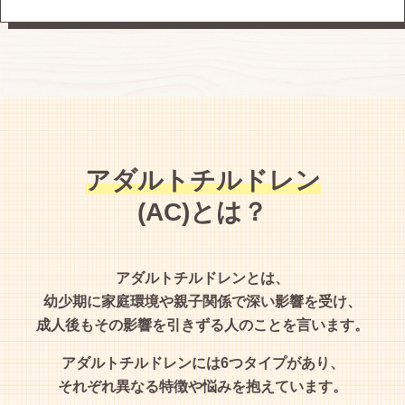
アダルトチルドレン
(AC)とは？
アダルトチルドレンとは、
幼少期に家庭環境や親子関係で深い影響を受け、
成人後もその影響を引きずる人のことを言います。
アダルトチルドレンには6つタイプがあり、
それぞれ異なる特徴や悩みを抱えています。