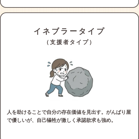
イネブラータイプ
（支援者タイプ）
人を助けることで自分の存在価値を見出す。がんばり屋
で優しいが、自己犠牲が激しく承認欲求も強め。