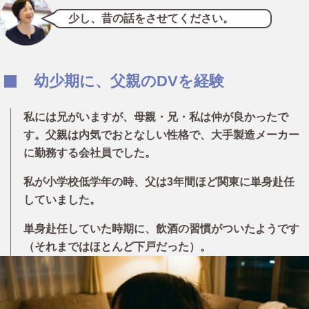
少し、昔の話をさせてください。
幼少期に、父親のDVを経験
私には兄がいますが、母親・兄・私は仲が良かったで
す。父親は内気でおとなしい性格で、大手製造メーカー
に勤務する会社員でした。
私が小学校低学年の時、父は3年間ほど関東に単身赴任
していました。
単身赴任していた時期に、飲酒の習慣がついたようです
（それまではほとんど下戸だった）。