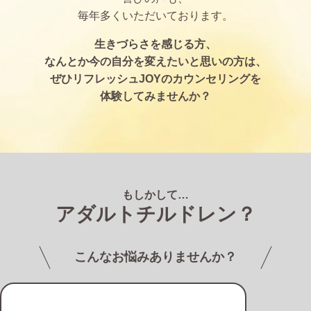
毎年多くいただいております。
生きづらさを感じる方、
なんとか今の自分を変えたいと思いの方は、
ぜひリフレッシュJOYのカウンセリングを
体験してみませんか？
もしかして…
アダルトチルドレン？
こんなお悩みありませんか？