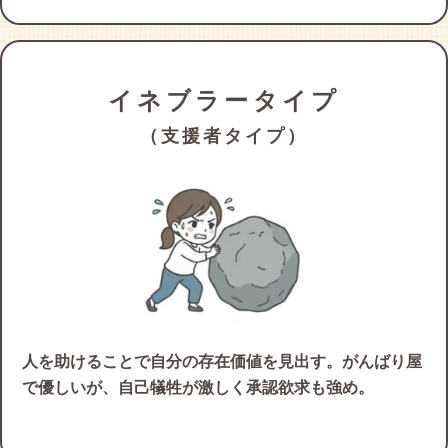
イネブラータイプ
（支援者タイプ）
人を助けることで自分の存在価値を見出す。がんばり屋
で優しいが、自己犠牲が激しく承認欲求も強め。