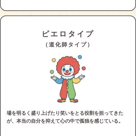
ピエロタイプ
（道化師タイプ）
場を明るく盛り上げたり笑いをとる役割を担ってきた
が、本当の自分を抑えて心の中で孤独を感じている。