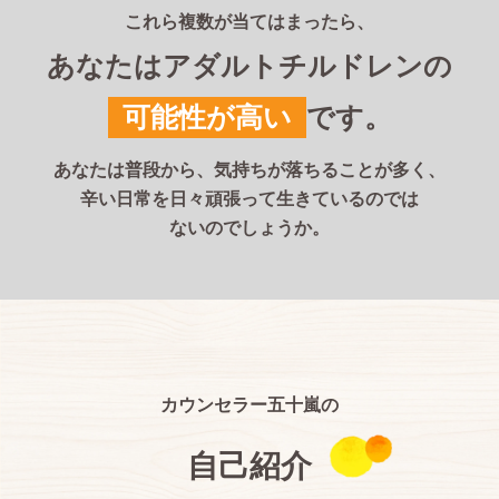
これら複数が当てはまったら、
あなたはアダルトチルドレンの
可能性が高い
です。
あなたは普段から、気持ちが落ちることが多く、
辛い日常を日々頑張って生きているのでは
ないのでしょうか。
カウンセラー五十嵐の
自己紹介