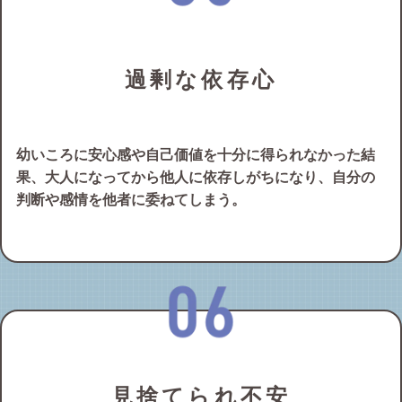
過剰な依存心
幼いころに安心感や自己価値を十分に得られなかった結
果、大人になってから他人に依存しがちになり、自分の
判断や感情を他者に委ねてしまう。
見捨てられ不安