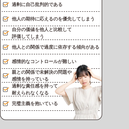
過剰に自己批判的である
他人の期待に応えるのを優先してしまう
自分の価値を他人と比較して
評価してしまう
他人との関係で過度に依存する傾向がある
感情的なコントロールが難しい
親との関係で未解決の問題や
感情を持っている
過剰な責任感を持って、
耐えられなくなる
完璧主義を抱いている