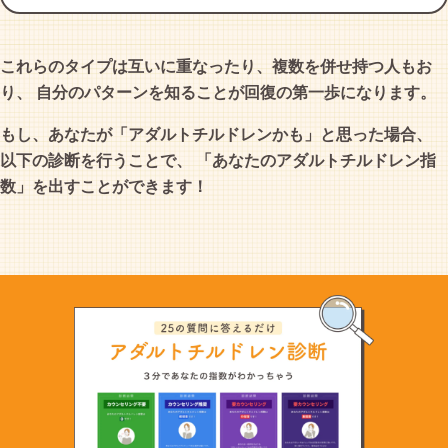
これらのタイプは互いに重なったり、複数を併せ持つ人もお
り、
自分のパターンを知ることが回復の第一歩になります。
もし、あなたが「アダルトチルドレンかも」と思った場合、
以下の診断を行うことで、
「あなたのアダルトチルドレン指
数」を出すことができます！