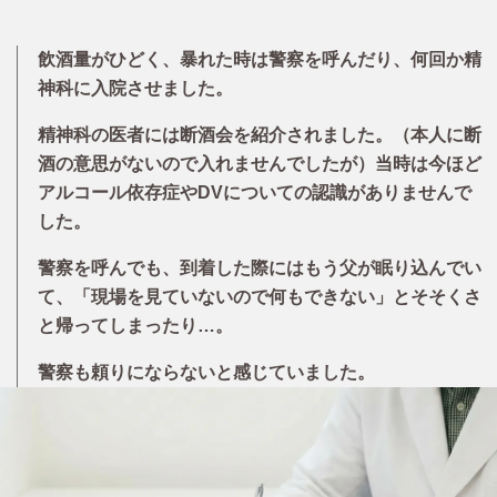
飲酒量がひどく、暴れた時は警察を呼んだり、何回か精
神科に入院させました。
精神科の医者には断酒会を紹介されました。（本人に断
酒の意思がないので入れませんでしたが）当時は今ほど
アルコール依存症やDVについての認識がありませんで
した。
警察を呼んでも、到着した際にはもう父が眠り込んでい
て、「現場を見ていないので何もできない」とそそくさ
と帰ってしまったり…。
警察も頼りにならないと感じていました。