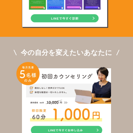
今の自分を変えたいあなたに