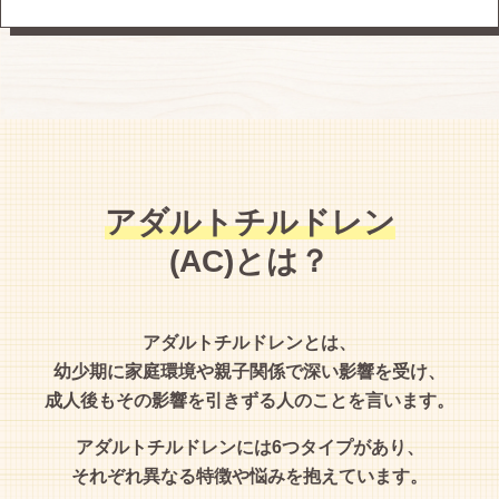
アダルトチルドレン
(AC)とは？
アダルトチルドレンとは、
幼少期に家庭環境や親子関係で深い影響を受け、
成人後もその影響を引きずる人のことを言います。
アダルトチルドレンには6つタイプがあり、
それぞれ異なる特徴や悩みを抱えています。