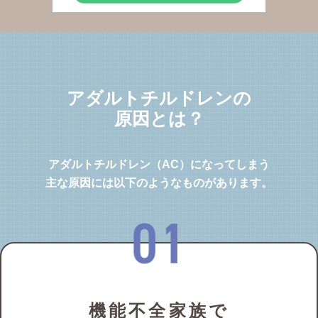
アダルトチルドレンの
原因とは？
アダルトチルドレン（AC）になってしまう
主な原因には以下のようなものがあります。
機能不全家族で