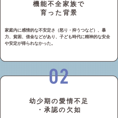
機能不全家族で
育った背景
家庭内に感情的な不安定さ（怒り・抑うつなど）、暴
力、貧困、借金などがあり、子ども時代に精神的な安全
や安定が得られなかった。
幼少期の愛情不足
・承認の欠如