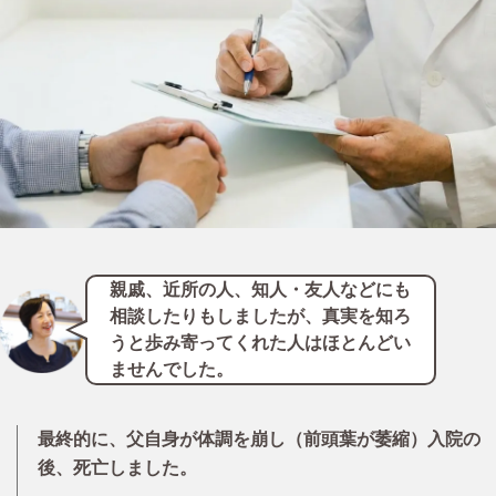
親戚、近所の人、知人・友人などにも
相談したりもしましたが、
真実を知ろ
うと歩み寄ってくれた人は
ほとんどい
ませんでした。
最終的に、父自身が体調を崩し（前頭葉が萎縮）入院の
後、死亡しました。