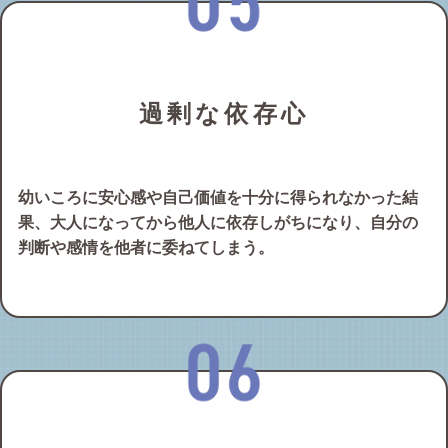
過剰な依存心
幼いころに安心感や自己価値を十分に得られなかった結
果、大人になってから他人に依存しがちになり、自分の
判断や感情を他者に委ねてしまう。