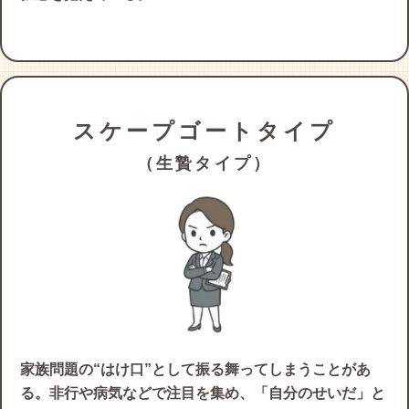
スケープゴートタイプ
（生贄タイプ）
家族問題の“はけ口”として振る舞ってしまうことがあ
る。非行や病気などで注目を集め、「自分のせいだ」と