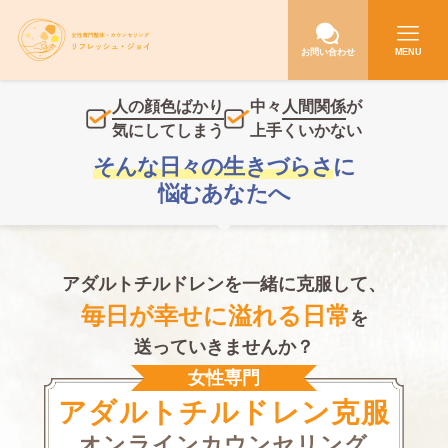
お問い合わせ
MENU
人の顔色ばかり
中々
人間関係
が
気にしてしまう
上手くいかない
そんな日々の生きづらさ
に
悩むあなたへ
アダルトチルドレンを一緒に克服して、
毎日が幸せに溢れる日常
を
送っていきませんか？
女性専門
アダルトチルドレン克服
オンラインカウンセリング