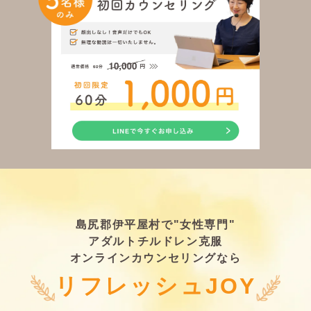
島尻郡伊平屋村で"女性専門"
アダルトチルドレン克服
オンラインカウンセリングなら
リフレッシュJOY