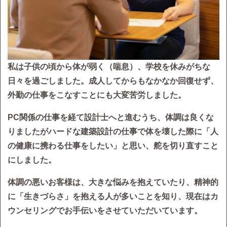
私は子供の頃から体が弱く（喘息）、学校を休みがちな
日々を過ごしました。成人してからもなかなか回復せず、
外勤の仕事をこなすことにも大変苦労しました。
PC関係の仕事を経て設計士へと進むうち、体調は良くな
りましたがハードな建築設計の仕事で体を壊した際に「人
の健康に携わる仕事をしたい」と思い、舵を切り直すこと
にしました。
体調の悪いお客様は、大きな悩みを抱えていたり、精神的
に「生きづらさ」を抱える人が多いことを知り、現在はカ
ウンセリングでお手伝いをさせていただいています。