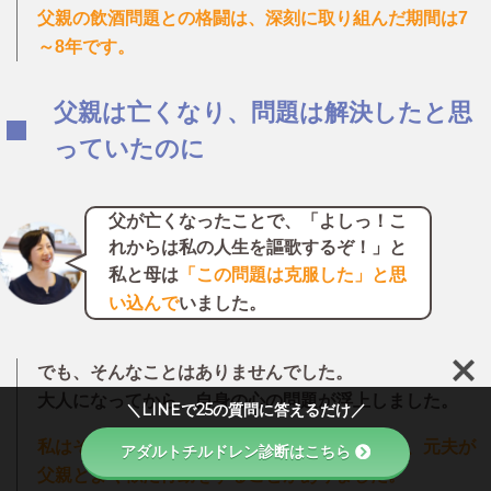
父親の飲酒問題との格闘は、深刻に取り組んだ期間は7
～8年です。
父親は亡くなり、問題は解決したと思
っていたのに
父が亡くなったことで、
「よしっ！こ
れからは私の人生を謳歌するぞ！」と
私と母は
「この問題は克服した」と思
い込んで
いました。
でも、そんなことはありませんでした。
大人になってから、自身の心の問題が浮上しました。
＼LINEで25の質問に答えるだけ／
私はその後、結婚したのですが（のちに離婚）、元夫が
アダルトチルドレン診断はこちら
父親とよく似た行動をすることがありました。