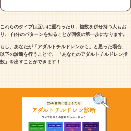
これらのタイプは互いに重なったり、複数を併せ持つ人もお
り、
自分のパターンを知ることが回復の第一歩になります。
もし、あなたが「アダルトチルドレンかも」と思った場合、
以下の診断を行うことで、
「あなたのアダルトチルドレン指
数」を出すことができます！