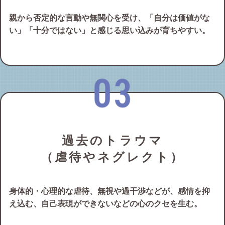
親から否定的な言動や無関心を受け、「自分は価値がな
い」「十分ではない」と感じる思い込みが育ちやすい。
過去のトラウマ
（虐待やネグレクト）
身体的・心理的な虐待、無視や過干渉などが、感情を抑
え込む、自己表現ができないなどの心のクセを生む。