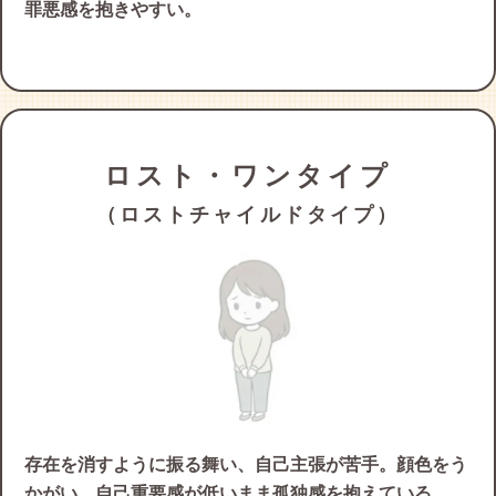
罪悪感を抱きやすい。
ロスト・ワンタイプ
（ロストチャイルドタイプ）
存在を消すように振る舞い、自己主張が苦手。顔色をう
かがい、自己重要感が低いまま孤独感を抱えている。