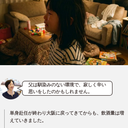
父は馴染みのない環境で、寂しく辛い
思いをしたのかもしれません。
単身赴任が終わり大阪に戻ってきてからも、飲酒量は増
えていきました。