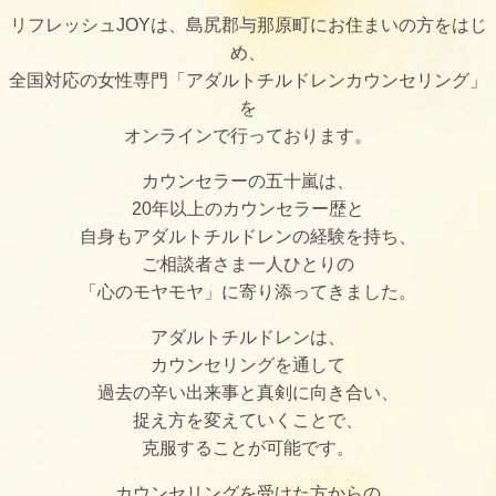
リフレッシュJOYは、島尻郡与那原町にお住まいの方をはじ
め、
全国対応の女性専門「アダルトチルドレンカウンセリング」
を
オンラインで行っております。
カウンセラーの五十嵐は、
20年以上のカウンセラー歴と
自身もアダルトチルドレンの経験を持ち、
ご相談者さま一人ひとりの
「心のモヤモヤ」に寄り添ってきました。
アダルトチルドレンは、
カウンセリングを通して
過去の辛い出来事と真剣に向き合い、
捉え方を変えていくことで、
克服することが可能です。
カウンセリングを受けた方からの