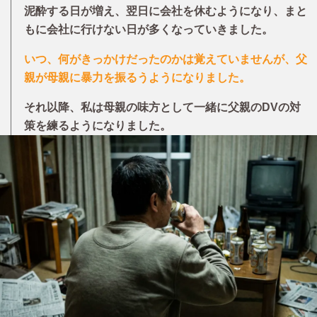
泥酔する日が増え、翌日に会社を休むようになり、まと
もに会社に行けない日が多くなっていきました。
いつ、何がきっかけだったのかは覚えていませんが、父
親が母親に暴力を振るうようになりました。
それ以降、私は母親の味方として一緒に父親のDVの対
策を練るようになりました。