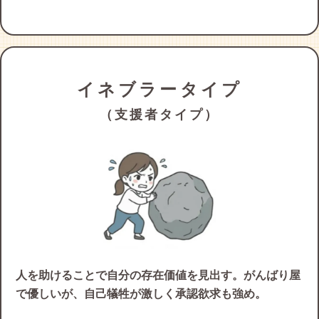
イネブラータイプ
（支援者タイプ）
人を助けることで自分の存在価値を見出す。がんばり屋
で優しいが、自己犠牲が激しく承認欲求も強め。