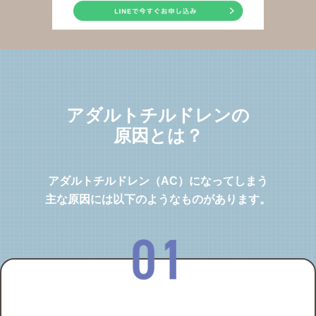
アダルトチルドレンの
原因とは？
アダルトチルドレン（AC）になってしまう
主な原因には以下のようなものがあります。