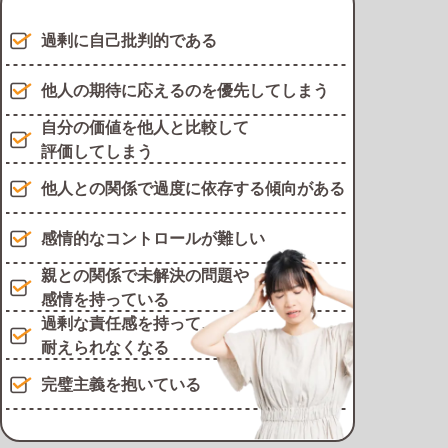
過剰に自己批判的である
他人の期待に応えるのを優先してしまう
自分の価値を他人と比較して
評価してしまう
他人との関係で過度に依存する傾向がある
感情的なコントロールが難しい
親との関係で未解決の問題や
感情を持っている
過剰な責任感を持って、
耐えられなくなる
完璧主義を抱いている