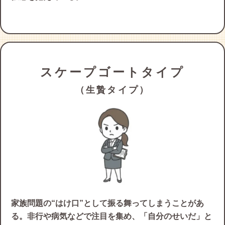
スケープゴートタイプ
（生贄タイプ）
家族問題の“はけ口”として振る舞ってしまうことがあ
る。非行や病気などで注目を集め、「自分のせいだ」と