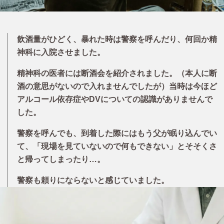
飲酒量がひどく、暴れた時は警察を呼んだり、何回か精
神科に入院させました。
精神科の医者には断酒会を紹介されました。（本人に断
酒の意思がないので入れませんでしたが）当時は今ほど
アルコール依存症やDVについての認識がありませんで
した。
警察を呼んでも、到着した際にはもう父が眠り込んでい
て、「現場を見ていないので何もできない」とそそくさ
と帰ってしまったり…。
警察も頼りにならないと感じていました。