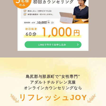
島尻郡与那原町で"女性専門"
アダルトチルドレン克服
オンラインカウンセリングなら
リフレッシュJOY