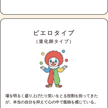
ピエロタイプ
（道化師タイプ）
場を明るく盛り上げたり笑いをとる役割を担ってきた
が、本当の自分を抑えて心の中で孤独を感じている。