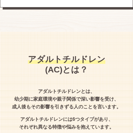
アダルトチルドレン
(AC)とは？
アダルトチルドレンとは、
幼少期に家庭環境や親子関係で深い影響を受け、
成人後もその影響を引きずる人のことを言います。
アダルトチルドレンには6つタイプがあり、
それぞれ異なる特徴や悩みを抱えています。