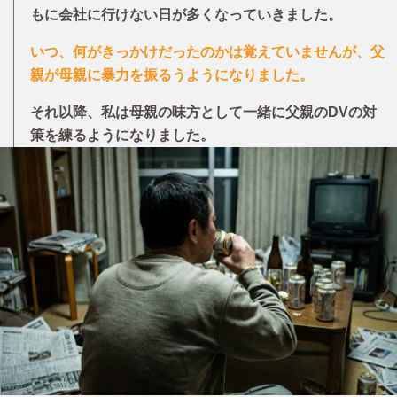
もに会社に行けない日が多くなっていきました。
いつ、何がきっかけだったのかは覚えていませんが、父
親が母親に暴力を振るうようになりました。
それ以降、私は母親の味方として一緒に父親のDVの対
策を練るようになりました。