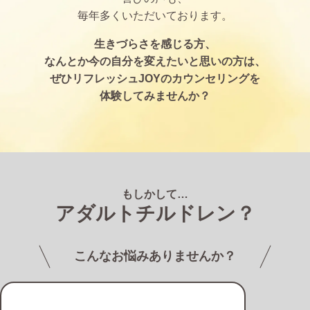
毎年多くいただいております。
生きづらさを感じる方、
なんとか今の自分を変えたいと思いの方は、
ぜひリフレッシュJOYのカウンセリングを
体験してみませんか？
もしかして…
アダルトチルドレン？
こんなお悩みありませんか？