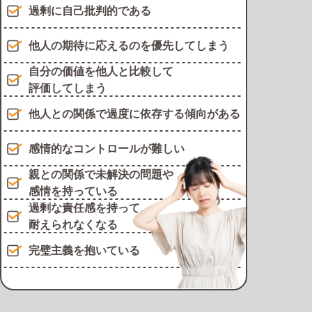
過剰に自己批判的である
他人の期待に応えるのを優先してしまう
自分の価値を他人と比較して
評価してしまう
他人との関係で過度に依存する傾向がある
感情的なコントロールが難しい
親との関係で未解決の問題や
感情を持っている
過剰な責任感を持って、
耐えられなくなる
完璧主義を抱いている