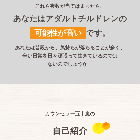
これら複数が当てはまったら、
あなたはアダルトチルドレンの
可能性が高い
です。
あなたは普段から、気持ちが落ちることが多く、
辛い日常を日々頑張って生きているのでは
ないのでしょうか。
カウンセラー五十嵐の
自己紹介