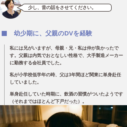
少し、昔の話をさせてください。
幼少期に、父親のDVを経験
私には兄がいますが、母親・兄・私は仲が良かったで
す。父親は内気でおとなしい性格で、大手製造メーカー
に勤務する会社員でした。
私が小学校低学年の時、父は3年間ほど関東に単身赴任
していました。
単身赴任していた時期に、飲酒の習慣がついたようです
（それまではほとんど下戸だった）。