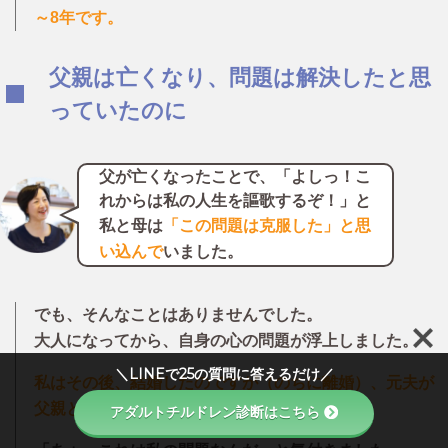
～8年です。
父親は亡くなり、問題は解決したと思
っていたのに
父が亡くなったことで、
「よしっ！こ
れからは私の人生を謳歌するぞ！」と
私と母は
「この問題は克服した」と思
い込んで
いました。
でも、そんなことはありませんでした。
大人になってから、自身の心の問題が浮上しました。
＼LINEで25の質問に答えるだけ／
私はその後、結婚したのですが（のちに離婚）、元夫が
父親とよく似た行動をすることがありました。
アダルトチルドレン診断はこちら