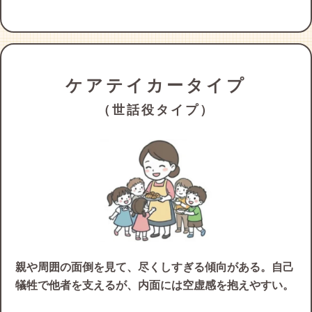
ケアテイカータイプ
（世話役タイプ）
親や周囲の面倒を見て、尽くしすぎる傾向がある。自己
犠牲で他者を支えるが、内面には空虚感を抱えやすい。