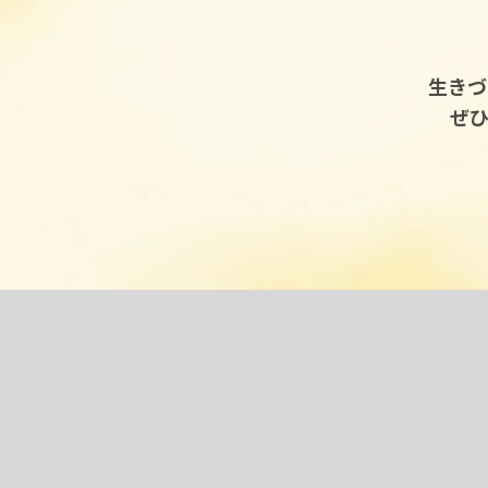
生きづ
ぜひ