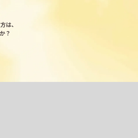
の方は、
か？