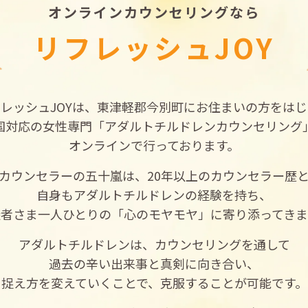
オンラインカウンセリングなら
リフレッシュJOY
レッシュJOYは、東津軽郡今別町にお住まいの方をは
国対応の女性専門「アダルトチルドレンカウンセリング
オンラインで行っております。
カウンセラーの五十嵐は、
20年以上のカウンセラー歴
自身もアダルトチルドレンの経験を持ち、
談者さま一人ひとりの
「心のモヤモヤ」に寄り添ってきま
アダルトチルドレンは、
カウンセリングを通して
過去の辛い出来事と真剣に向き合い、
捉え方を変えていくことで、
克服することが可能です。