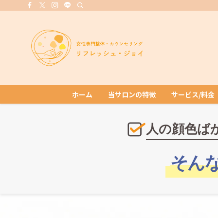
ホーム
当サロンの特徴
サービス/料金
人の顔色ば
そん