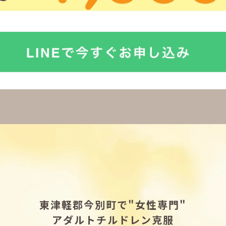
東津軽郡今別町で"女性専門"
アダルトチルドレン克服