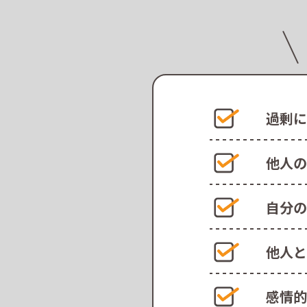
過剰に
他人の
自分の
他人と
感情的