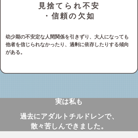
見捨てられ不安
・信頼の欠如
幼少期の不安定な人間関係を引きずり、大人になっても
他者を信じられなかったり、過剰に依存したりする傾向
がある。
実は私も
過去にアダルトチルドレンで、
散々苦しんできました。