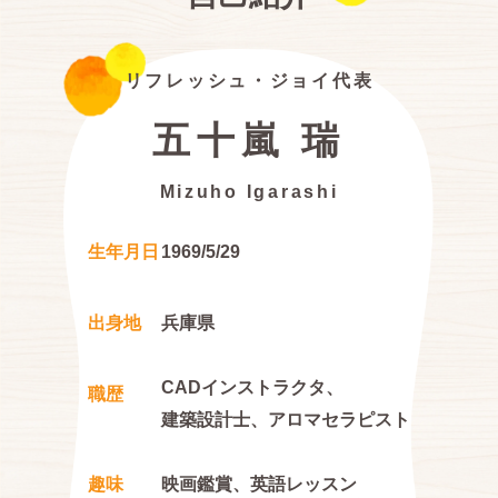
リフレッシュ・ジョイ代表
五十嵐 瑞
Mizuho Igarashi
生年月日
1969/5/29
出身地
兵庫県
CADインストラクタ、
職歴
建築設計士、アロマセラピスト
趣味
映画鑑賞、英語レッスン