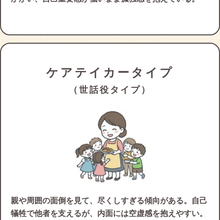
ケアテイカータイプ
（世話役タイプ）
親や周囲の面倒を見て、尽くしすぎる傾向がある。自己
犠牲で他者を支えるが、内面には空虚感を抱えやすい。