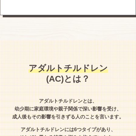
アダルトチルドレン
(AC)とは？
アダルトチルドレンとは、
幼少期に家庭環境や親子関係で深い影響を受け、
成人後もその影響を引きずる人のことを言います。
アダルトチルドレンには6つタイプがあり、