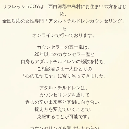
リフレッシュJOYは、西白河郡中島村にお住まいの方をはじ
め、
全国対応の女性専門「アダルトチルドレンカウンセリング」
を
オンラインで行っております。
カウンセラーの五十嵐は、
20年以上のカウンセラー歴と
自身もアダルトチルドレンの経験を持ち、
ご相談者さま一人ひとりの
「心のモヤモヤ」に寄り添ってきました。
アダルトチルドレンは、
カウンセリングを通して
過去の辛い出来事と真剣に向き合い、
捉え方を変えていくことで、
克服することが可能です。
カウンセリングを受けた方からの