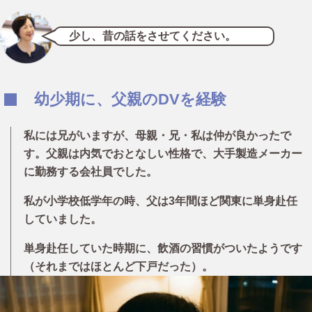
少し、昔の話をさせてください。
幼少期に、父親のDVを経験
私には兄がいますが、母親・兄・私は仲が良かったで
す。父親は内気でおとなしい性格で、大手製造メーカー
に勤務する会社員でした。
私が小学校低学年の時、父は3年間ほど関東に単身赴任
していました。
単身赴任していた時期に、飲酒の習慣がついたようです
（それまではほとんど下戸だった）。