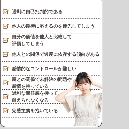
過剰に自己批判的である
他人の期待に応えるのを優先してしまう
自分の価値を他人と比較して
評価してしまう
他人との関係で過度に依存する傾向がある
感情的なコントロールが難しい
親との関係で未解決の問題や
感情を持っている
過剰な責任感を持って、
耐えられなくなる
完璧主義を抱いている