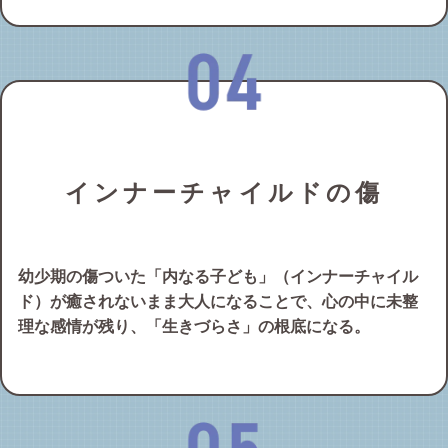
インナーチャイルドの傷
幼少期の傷ついた「内なる子ども」（インナーチャイル
ド）が癒されないまま大人になることで、心の中に未整
理な感情が残り、「生きづらさ」の根底になる。