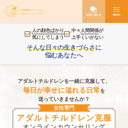
お問い合わせ
MENU
人の顔色ばかり
中々
人間関係
が
気にしてしまう
上手くいかない
そんな日々の生きづらさ
に
悩むあなたへ
アダルトチルドレンを一緒に克服して、
毎日が幸せに溢れる日常
を
送っていきませんか？
女性専門
アダルトチルドレン克服
オンラインカウンセリング