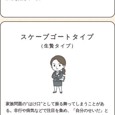
スケープゴートタイプ
（生贄タイプ）
家族問題の“はけ口”として振る舞ってしまうことがあ
る。非行や病気などで注目を集め、「自分のせいだ」と