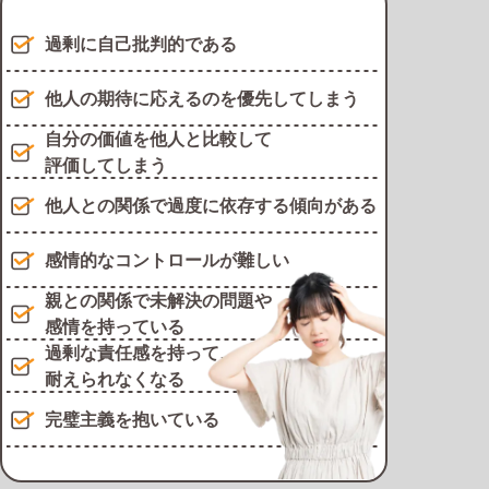
過剰に自己批判的である
他人の期待に応えるのを優先してしまう
自分の価値を他人と比較して
評価してしまう
他人との関係で過度に依存する傾向がある
感情的なコントロールが難しい
親との関係で未解決の問題や
感情を持っている
過剰な責任感を持って、
耐えられなくなる
完璧主義を抱いている