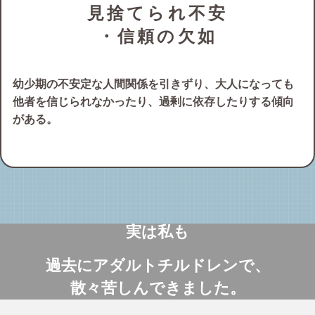
見捨てられ不安
・信頼の欠如
幼少期の不安定な人間関係を引きずり、大人になっても
他者を信じられなかったり、過剰に依存したりする傾向
がある。
実は私も
過去にアダルトチルドレンで、
散々苦しんできました。