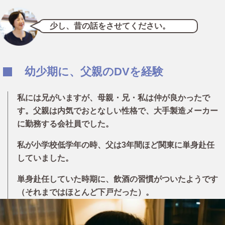
少し、昔の話をさせてください。
幼少期に、父親のDVを経験
私には兄がいますが、母親・兄・私は仲が良かったで
す。父親は内気でおとなしい性格で、大手製造メーカー
に勤務する会社員でした。
私が小学校低学年の時、父は3年間ほど関東に単身赴任
していました。
単身赴任していた時期に、飲酒の習慣がついたようです
（それまではほとんど下戸だった）。