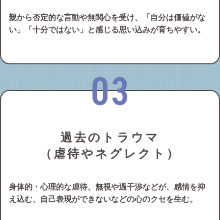
親から否定的な言動や無関心を受け、「自分は価値がな
い」「十分ではない」と感じる思い込みが育ちやすい。
過去のトラウマ
（虐待やネグレクト）
身体的・心理的な虐待、無視や過干渉などが、感情を抑
え込む、自己表現ができないなどの心のクセを生む。