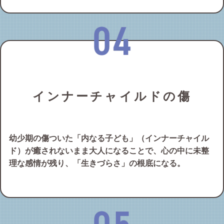
インナーチャイルドの傷
幼少期の傷ついた「内なる子ども」（インナーチャイル
ド）が癒されないまま大人になることで、心の中に未整
理な感情が残り、「生きづらさ」の根底になる。