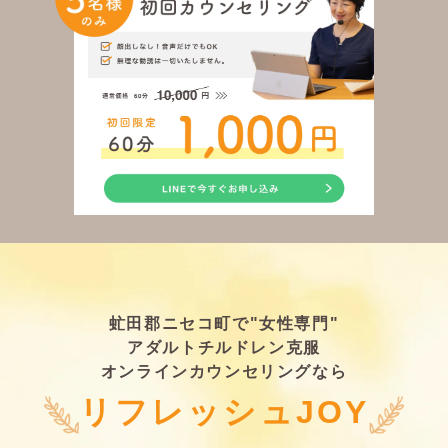
虻田郡ニセコ町で"女性専門"
アダルトチルドレン克服
オンラインカウンセリングなら
リフレッシュJOY