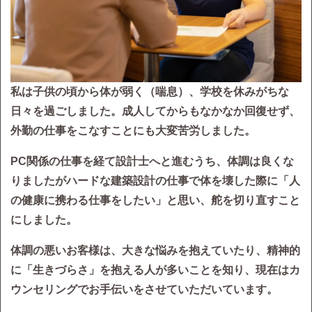
私は子供の頃から体が弱く（喘息）、学校を休みがちな
日々を過ごしました。成人してからもなかなか回復せず、
外勤の仕事をこなすことにも大変苦労しました。
PC関係の仕事を経て設計士へと進むうち、体調は良くな
りましたがハードな建築設計の仕事で体を壊した際に「人
の健康に携わる仕事をしたい」と思い、舵を切り直すこと
にしました。
体調の悪いお客様は、大きな悩みを抱えていたり、精神的
に「生きづらさ」を抱える人が多いことを知り、現在はカ
ウンセリングでお手伝いをさせていただいています。