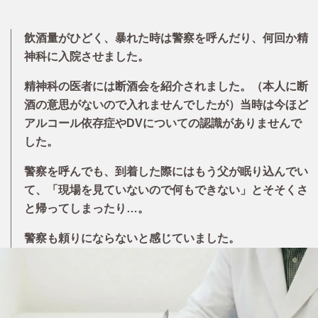
飲酒量がひどく、暴れた時は警察を呼んだり、何回か精
神科に入院させました。
精神科の医者には断酒会を紹介されました。（本人に断
酒の意思がないので入れませんでしたが）当時は今ほど
アルコール依存症やDVについての認識がありませんで
した。
警察を呼んでも、到着した際にはもう父が眠り込んでい
て、「現場を見ていないので何もできない」とそそくさ
と帰ってしまったり…。
警察も頼りにならないと感じていました。