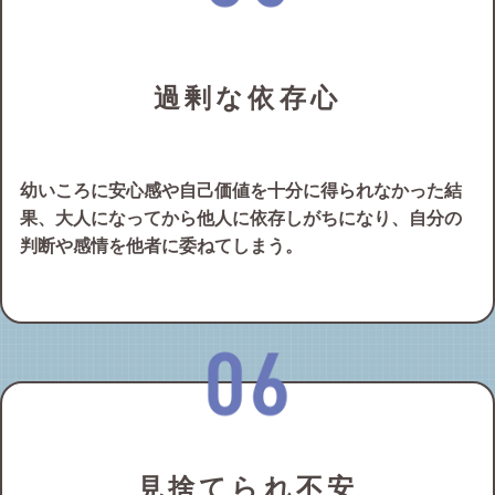
過剰な依存心
幼いころに安心感や自己価値を十分に得られなかった結
果、大人になってから他人に依存しがちになり、自分の
判断や感情を他者に委ねてしまう。
見捨てられ不安