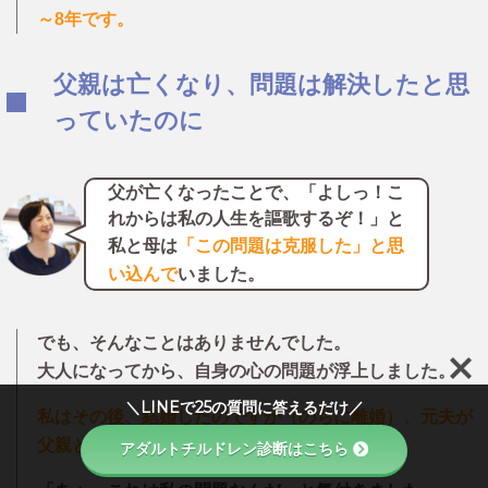
～8年です。
父親は亡くなり、問題は解決したと思
っていたのに
父が亡くなったことで、
「よしっ！こ
れからは私の人生を謳歌するぞ！」と
私と母は
「この問題は克服した」と思
い込んで
いました。
でも、そんなことはありませんでした。
大人になってから、自身の心の問題が浮上しました。
＼LINEで25の質問に答えるだけ／
私はその後、結婚したのですが（のちに離婚）、元夫が
父親とよく似た行動をすることがありました。
アダルトチルドレン診断はこちら