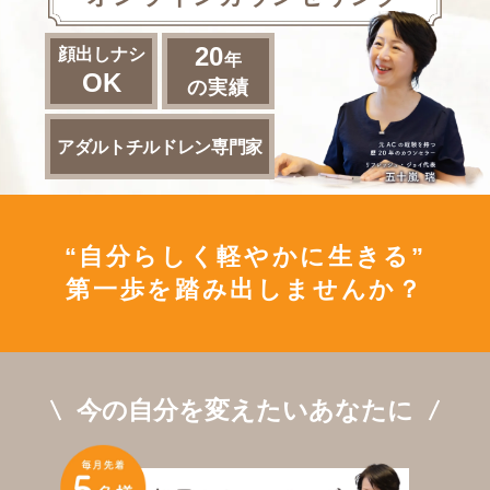
20
顔出しナシ
年
OK
の実績
アダルトチルドレン
専門家
“自分らしく軽やかに生きる”
第一歩を踏み出しませんか？
今の自分を変えたいあなたに