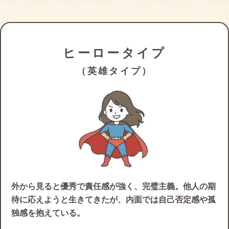
ヒーロータイプ
（英雄タイプ）
外から見ると優秀で責任感が強く、完璧主義。他人の期
待に応えようと生きてきたが、内面では自己否定感や孤
独感を抱えている。