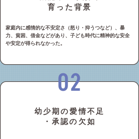
育った背景
家庭内に感情的な不安定さ（怒り・抑うつなど）、暴
力、貧困、借金などがあり、子ども時代に精神的な安全
や安定が得られなかった。
幼少期の愛情不足
・承認の欠如