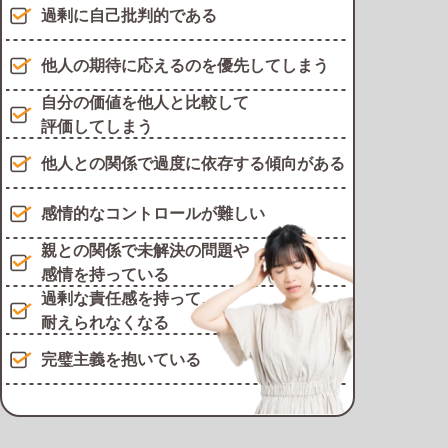
過剰に自己批判的である
他人の期待に応えるのを優先してしまう
自分の価値を他人と比較して
評価してしまう
他人との関係で過度に依存する傾向がある
感情的なコントロールが難しい
親との関係で未解決の問題や
感情を持っている
過剰な責任感を持って、
耐えられなくなる
完璧主義を抱いている