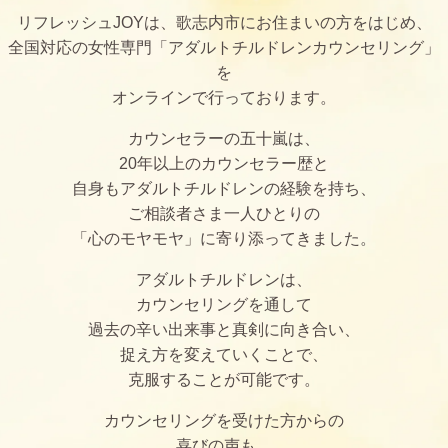
リフレッシュJOYは、歌志内市にお住まいの方をはじめ、
全国対応の女性専門「アダルトチルドレンカウンセリング」
を
オンラインで行っております。
カウンセラーの五十嵐は、
20年以上のカウンセラー歴と
自身もアダルトチルドレンの経験を持ち、
ご相談者さま一人ひとりの
「心のモヤモヤ」に寄り添ってきました。
アダルトチルドレンは、
カウンセリングを通して
過去の辛い出来事と真剣に向き合い、
捉え方を変えていくことで、
克服することが可能です。
カウンセリングを受けた方からの
喜びの声も、