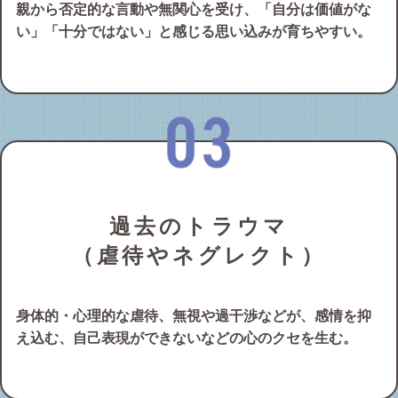
親から否定的な言動や無関心を受け、「自分は価値がな
い」「十分ではない」と感じる思い込みが育ちやすい。
過去のトラウマ
（虐待やネグレクト）
身体的・心理的な虐待、無視や過干渉などが、感情を抑
え込む、自己表現ができないなどの心のクセを生む。