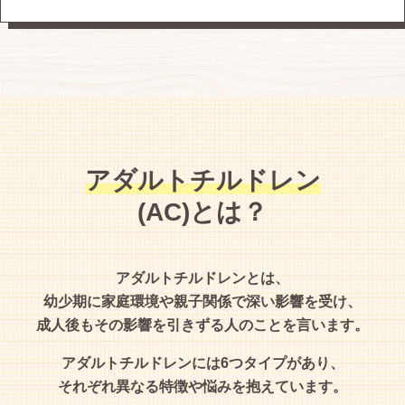
アダルトチルドレン
(AC)とは？
アダルトチルドレンとは、
幼少期に家庭環境や親子関係で深い影響を受け、
成人後もその影響を引きずる人のことを言います。
アダルトチルドレンには6つタイプがあり、
それぞれ異なる特徴や悩みを抱えています。