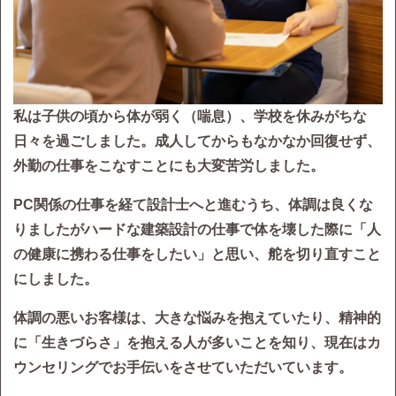
私は子供の頃から体が弱く（喘息）、学校を休みがちな
日々を過ごしました。成人してからもなかなか回復せず、
外勤の仕事をこなすことにも大変苦労しました。
PC関係の仕事を経て設計士へと進むうち、体調は良くな
りましたがハードな建築設計の仕事で体を壊した際に「人
の健康に携わる仕事をしたい」と思い、舵を切り直すこと
にしました。
体調の悪いお客様は、大きな悩みを抱えていたり、精神的
に「生きづらさ」を抱える人が多いことを知り、現在はカ
ウンセリングでお手伝いをさせていただいています。