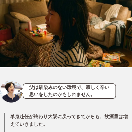
父は馴染みのない環境で、寂しく辛い
思いをしたのかもしれません。
単身赴任が終わり大阪に戻ってきてからも、飲酒量は増
えていきました。