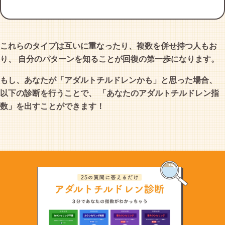
これらのタイプは互いに重なったり、複数を併せ持つ人もお
り、
自分のパターンを知ることが回復の第一歩になります。
もし、あなたが「アダルトチルドレンかも」と思った場合、
以下の診断を行うことで、
「あなたのアダルトチルドレン指
数」を出すことができます！