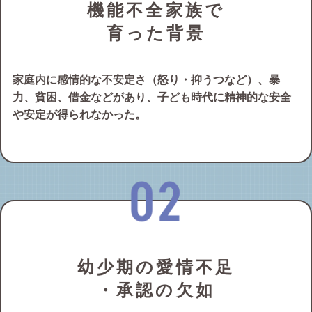
機能不全家族で
育った背景
家庭内に感情的な不安定さ（怒り・抑うつなど）、暴
力、貧困、借金などがあり、子ども時代に精神的な安全
や安定が得られなかった。
幼少期の愛情不足
・承認の欠如