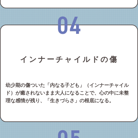
インナーチャイルドの傷
幼少期の傷ついた「内なる子ども」（インナーチャイル
ド）が癒されないまま大人になることで、心の中に未整
理な感情が残り、「生きづらさ」の根底になる。