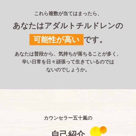
これら複数が当てはまったら、
あなたはアダルトチルドレンの
可能性が高い
です。
あなたは普段から、気持ちが落ちることが多く、
辛い日常を日々頑張って生きているのでは
ないのでしょうか。
カウンセラー五十嵐の
自己紹介