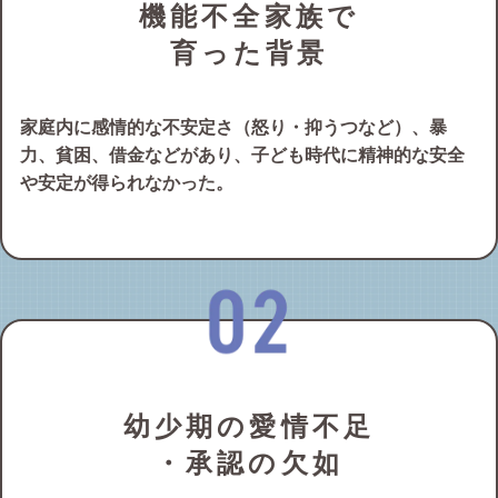
機能不全家族で
育った背景
家庭内に感情的な不安定さ（怒り・抑うつなど）、暴
力、貧困、借金などがあり、子ども時代に精神的な安全
や安定が得られなかった。
幼少期の愛情不足
・承認の欠如