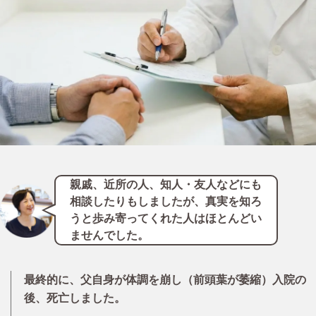
親戚、近所の人、知人・友人などにも
相談したりもしましたが、
真実を知ろ
うと歩み寄ってくれた人は
ほとんどい
ませんでした。
最終的に、父自身が体調を崩し（前頭葉が萎縮）入院の
後、死亡しました。