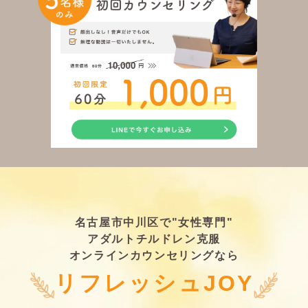
名古屋市中川区で"女性専門"
アダルトチルドレン克服
オンラインカウンセリングなら
リフレッシュJOY