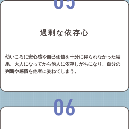
過剰な依存心
幼いころに安心感や自己価値を十分に得られなかった結
果、大人になってから他人に依存しがちになり、自分の
判断や感情を他者に委ねてしまう。