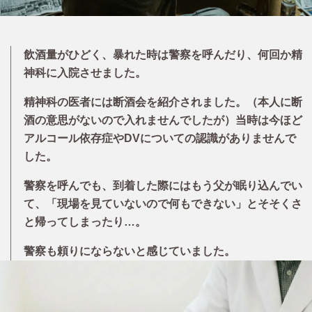
飲酒量がひどく、暴れた時は警察を呼んだり、何回か精
神科に入院させました。
精神科の医者には断酒会を紹介されました。（本人に断
酒の意思がないので入れませんでしたが）当時は今ほど
アルコール依存症やDVについての認識がありませんで
した。
警察を呼んでも、到着した際にはもう父が眠り込んでい
て、「現場を見ていないので何もできない」とそそくさ
と帰ってしまったり…。
警察も頼りにならないと感じていました。