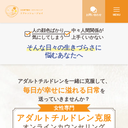
お問い合わせ
MENU
人の顔色ばかり
中々
人間関係
が
気にしてしまう
上手くいかない
そんな日々の生きづらさ
に
悩むあなたへ
アダルトチルドレンを一緒に克服して、
毎日が幸せに溢れる日常
を
送っていきませんか？
女性専門
アダルトチルドレン克服
オンラインカウンセリング