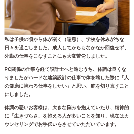
私は子供の頃から体が弱く（喘息）、学校を休みがちな
日々を過ごしました。成人してからもなかなか回復せず、
外勤の仕事をこなすことにも大変苦労しました。
PC関係の仕事を経て設計士へと進むうち、体調は良くな
りましたがハードな建築設計の仕事で体を壊した際に「人
の健康に携わる仕事をしたい」と思い、舵を切り直すこと
にしました。
体調の悪いお客様は、大きな悩みを抱えていたり、精神的
に「生きづらさ」を抱える人が多いことを知り、現在はカ
ウンセリングでお手伝いをさせていただいています。