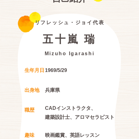
リフレッシュ・ジョイ代表
五十嵐 瑞
Mizuho Igarashi
生年月日
1969/5/29
出身地
兵庫県
CADインストラクタ、
職歴
建築設計士、アロマセラピスト
趣味
映画鑑賞、英語レッスン