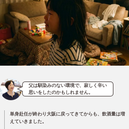
父は馴染みのない環境で、寂しく辛い
思いをしたのかもしれません。
単身赴任が終わり大阪に戻ってきてからも、飲酒量は増
えていきました。