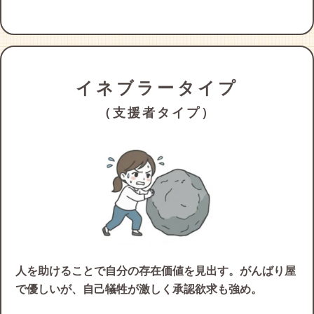
イネブラータイプ
（支援者タイプ）
人を助けることで自分の存在価値を見出す。がんばり屋
で優しいが、自己犠牲が激しく承認欲求も強め。