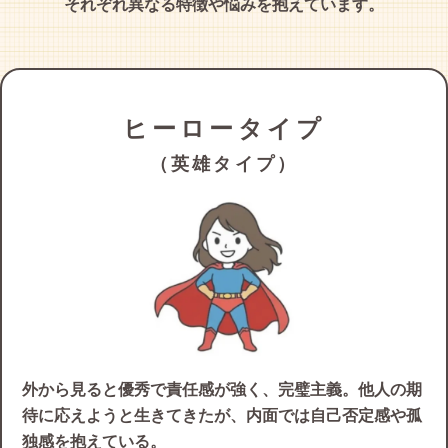
それぞれ異なる特徴や悩みを抱えています。
ヒーロータイプ
（英雄タイプ）
外から見ると優秀で責任感が強く、完璧主義。他人の期
待に応えようと生きてきたが、内面では自己否定感や孤
独感を抱えている。