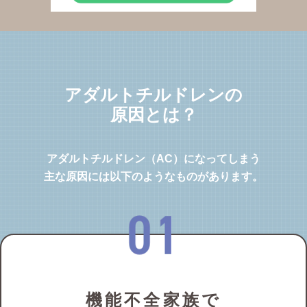
アダルトチルドレンの
原因とは？
アダルトチルドレン（AC）になってしまう
主な原因には以下のようなものがあります。
機能不全家族で