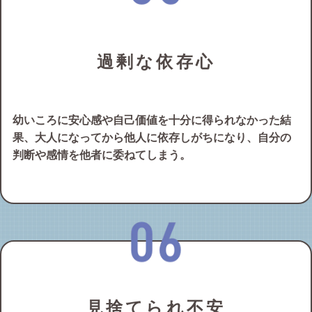
過剰な依存心
幼いころに安心感や自己価値を十分に得られなかった結
果、大人になってから他人に依存しがちになり、自分の
判断や感情を他者に委ねてしまう。
見捨てられ不安