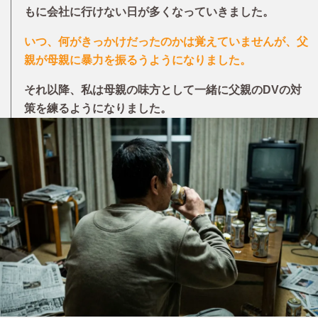
もに会社に行けない日が多くなっていきました。
いつ、何がきっかけだったのかは覚えていませんが、父
親が母親に暴力を振るうようになりました。
それ以降、私は母親の味方として一緒に父親のDVの対
策を練るようになりました。