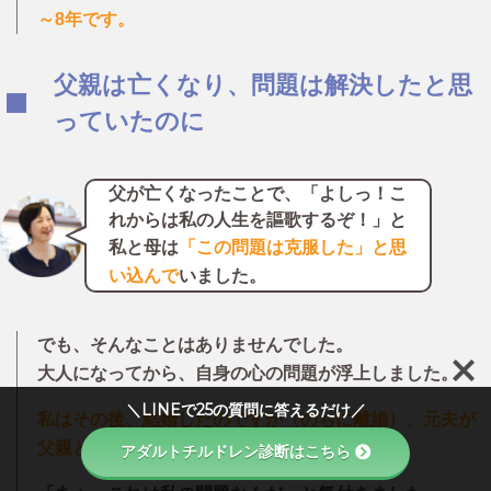
～8年です。
父親は亡くなり、問題は解決したと思
っていたのに
父が亡くなったことで、
「よしっ！こ
れからは私の人生を謳歌するぞ！」と
私と母は
「この問題は克服した」と思
い込んで
いました。
でも、そんなことはありませんでした。
大人になってから、自身の心の問題が浮上しました。
＼LINEで25の質問に答えるだけ／
私はその後、結婚したのですが（のちに離婚）、元夫が
父親とよく似た行動をすることがありました。
アダルトチルドレン診断はこちら