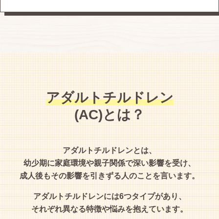
アダルトチルドレン
(AC)とは？
アダルトチルドレンとは、
幼少期に家庭環境や親子関係で深い影響を受け、
成人後もその影響を引きずる人のことを言います。
アダルトチルドレンには6つタイプがあり、
それぞれ異なる特徴や悩みを抱えています。