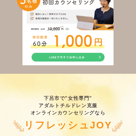
下呂市で"女性専門"
アダルトチルドレン克服
オンラインカウンセリングなら
リフレッシュJOY