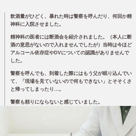
飲酒量がひどく、暴れた時は警察を呼んだり、何回か精
神科に入院させました。
精神科の医者には断酒会を紹介されました。（本人に断
酒の意思がないので入れませんでしたが）当時は今ほど
アルコール依存症やDVについての認識がありませんで
した。
警察を呼んでも、到着した際にはもう父が眠り込んでい
て、「現場を見ていないので何もできない」とそそくさ
と帰ってしまったり…。
警察も頼りにならないと感じていました。