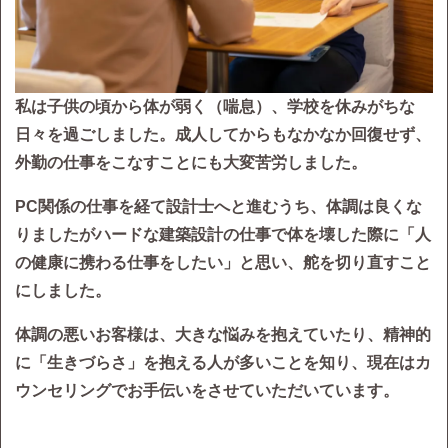
私は子供の頃から体が弱く（喘息）、学校を休みがちな
日々を過ごしました。成人してからもなかなか回復せず、
外勤の仕事をこなすことにも大変苦労しました。
PC関係の仕事を経て設計士へと進むうち、体調は良くな
りましたがハードな建築設計の仕事で体を壊した際に「人
の健康に携わる仕事をしたい」と思い、舵を切り直すこと
にしました。
体調の悪いお客様は、大きな悩みを抱えていたり、精神的
に「生きづらさ」を抱える人が多いことを知り、現在はカ
ウンセリングでお手伝いをさせていただいています。