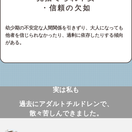
・信頼の欠如
幼少期の不安定な人間関係を引きずり、大人になっても
他者を信じられなかったり、過剰に依存したりする傾向
がある。
実は私も
過去にアダルトチルドレンで、
散々苦しんできました。