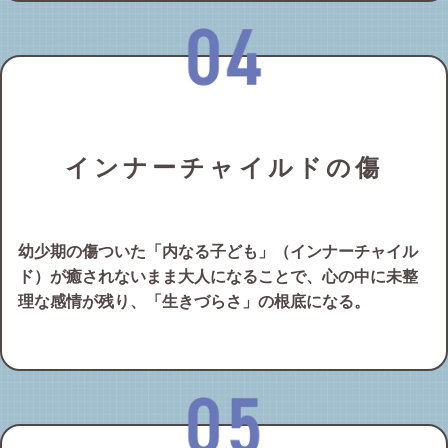
インナーチャイルドの傷
幼少期の傷ついた「内なる子ども」（インナーチャイル
ド）が癒されないまま大人になることで、心の中に未整
理な感情が残り、「生きづらさ」の根底になる。