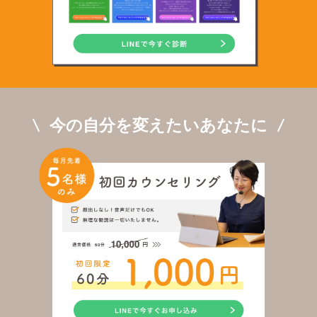
今の自分を変えたいあなたに