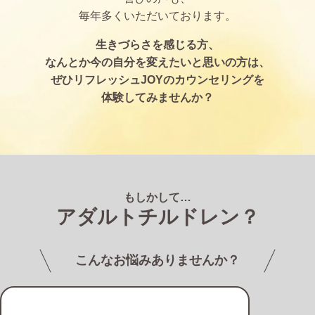
毎年多くいただいております。
生きづらさを感じる方、
なんとか今の自分を変えたいと思いの方は、
ぜひリフレッシュJOYのカウンセリングを
体験してみませんか？
もしかして…
アダルトチルドレン？
こんなお悩みありませんか？