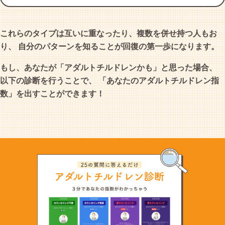
これらのタイプは互いに重なったり、複数を併せ持つ人もお
り、
自分のパターンを知ることが回復の第一歩になります。
もし、あなたが「アダルトチルドレンかも」と思った場合、
以下の診断を行うことで、
「あなたのアダルトチルドレン指
数」を出すことができます！