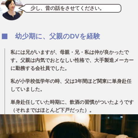
少し、昔の話をさせてください。
幼少期に、父親のDVを経験
私には兄がいますが、母親・兄・私は仲が良かったで
す。父親は内気でおとなしい性格で、大手製造メーカー
に勤務する会社員でした。
私が小学校低学年の時、父は3年間ほど関東に単身赴任
していました。
単身赴任していた時期に、飲酒の習慣がついたようです
（それまではほとんど下戸だった）。