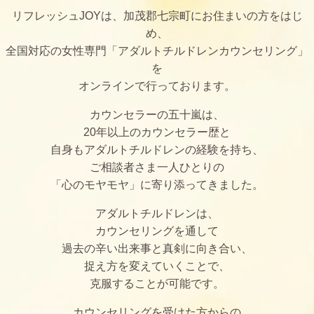
リフレッシュJOYは、加茂郡七宗町にお住まいの方をはじ
め、
全国対応の女性専門「アダルトチルドレンカウンセリング」
を
オンラインで行っております。
カウンセラーの五十嵐は、
20年以上のカウンセラー歴と
自身もアダルトチルドレンの経験を持ち、
ご相談者さま一人ひとりの
「心のモヤモヤ」に寄り添ってきました。
アダルトチルドレンは、
カウンセリングを通して
過去の辛い出来事と真剣に向き合い、
捉え方を変えていくことで、
克服することが可能です。
カウンセリングを受けた方からの