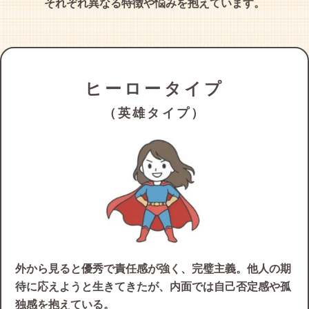
それぞれ異なる特徴や悩みを抱えています。
ヒーロータイプ
（英雄タイプ）
外から見ると優秀で責任感が強く、完璧主義。他人の期
待に応えようと生きてきたが、内面では自己否定感や孤
独感を抱えている。