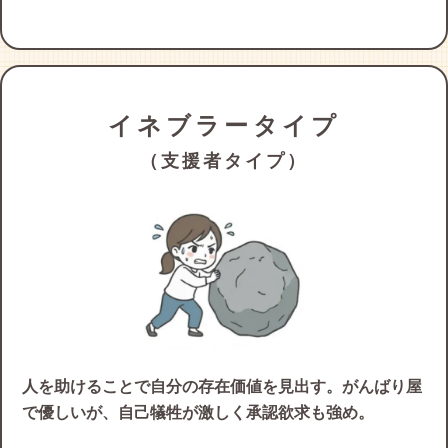
イネブラータイプ
（支援者タイプ）
人を助けることで自分の存在価値を見出す。がんばり屋
で優しいが、自己犠牲が激しく承認欲求も強め。