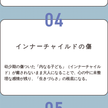
インナーチャイルドの傷
幼少期の傷ついた「内なる子ども」（インナーチャイル
ド）が癒されないまま大人になることで、心の中に未整
理な感情が残り、「生きづらさ」の根底になる。