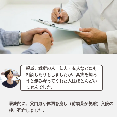
親戚、近所の人、知人・友人などにも
相談したりもしましたが、
真実を知ろ
うと歩み寄ってくれた人は
ほとんどい
ませんでした。
最終的に、父自身が体調を崩し（前頭葉が萎縮）入院の
後、死亡しました。