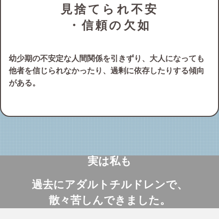
見捨てられ不安
・信頼の欠如
幼少期の不安定な人間関係を引きずり、大人になっても
他者を信じられなかったり、過剰に依存したりする傾向
がある。
実は私も
過去にアダルトチルドレンで、
散々苦しんできました。