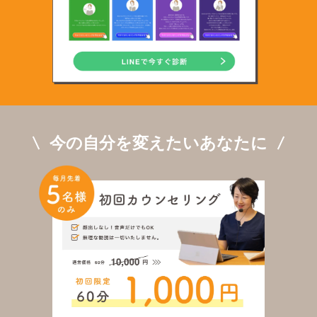
今の自分を変えたいあなたに