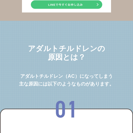
アダルトチルドレンの
原因とは？
アダルトチルドレン（AC）になってしまう
主な原因には以下のようなものがあります。