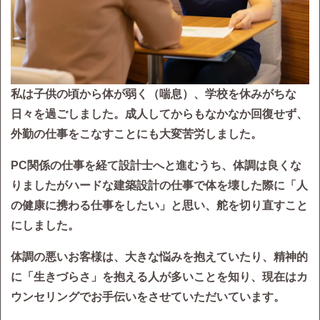
私は子供の頃から体が弱く（喘息）、学校を休みがちな
日々を過ごしました。成人してからもなかなか回復せず、
外勤の仕事をこなすことにも大変苦労しました。
PC関係の仕事を経て設計士へと進むうち、体調は良くな
りましたがハードな建築設計の仕事で体を壊した際に「人
の健康に携わる仕事をしたい」と思い、舵を切り直すこと
にしました。
体調の悪いお客様は、大きな悩みを抱えていたり、精神的
に「生きづらさ」を抱える人が多いことを知り、現在はカ
ウンセリングでお手伝いをさせていただいています。