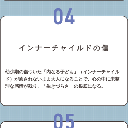
インナーチャイルドの傷
幼少期の傷ついた「内なる子ども」（インナーチャイル
ド）が癒されないまま大人になることで、心の中に未整
理な感情が残り、「生きづらさ」の根底になる。