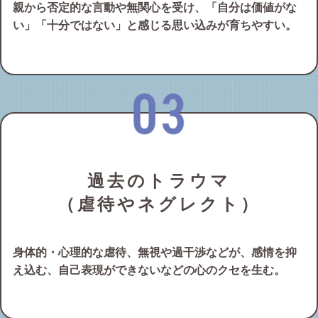
親から否定的な言動や無関心を受け、「自分は価値がな
い」「十分ではない」と感じる思い込みが育ちやすい。
過去のトラウマ
（虐待やネグレクト）
身体的・心理的な虐待、無視や過干渉などが、感情を抑
え込む、自己表現ができないなどの心のクセを生む。