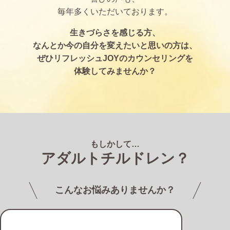
毎年多くいただいております。
生きづらさを感じる方、
なんとか今の自分を変えたいと思いの方は、
ぜひリフレッシュJOYのカウンセリングを
体験してみませんか？
もしかして…
アダルトチルドレン？
こんなお悩みありませんか？