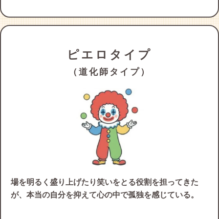
ピエロタイプ
（道化師タイプ）
場を明るく盛り上げたり笑いをとる役割を担ってきた
が、本当の自分を抑えて心の中で孤独を感じている。