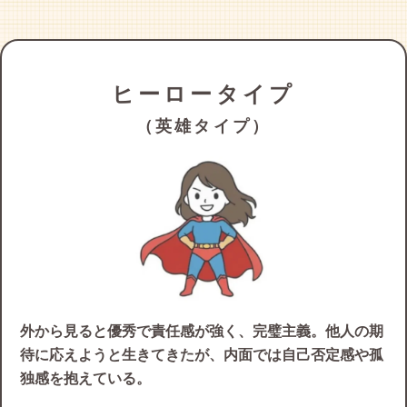
ヒーロータイプ
（英雄タイプ）
外から見ると優秀で責任感が強く、完璧主義。他人の期
待に応えようと生きてきたが、内面では自己否定感や孤
独感を抱えている。