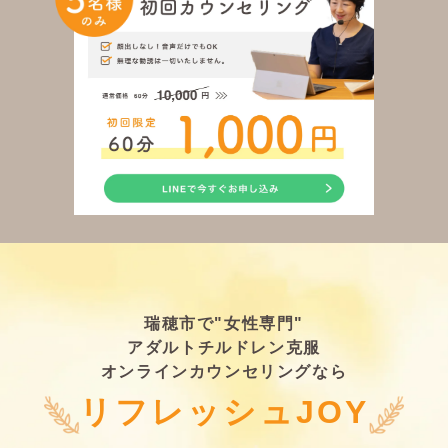
瑞穂市で"女性専門"
アダルトチルドレン克服
オンラインカウンセリングなら
リフレッシュJOY