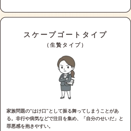
スケープゴートタイプ
（生贄タイプ）
家族問題の“はけ口”として振る舞ってしまうことがあ
る。非行や病気などで注目を集め、「自分のせいだ」と
罪悪感を抱きやすい。