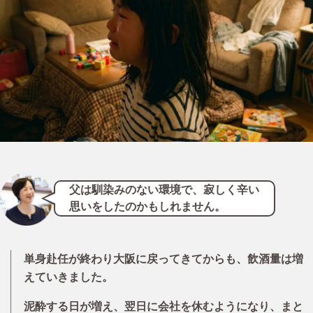
父は馴染みのない環境で、寂しく辛い
思いをしたのかもしれません。
単身赴任が終わり大阪に戻ってきてからも、飲酒量は増
えていきました。
泥酔する日が増え、翌日に会社を休むようになり、まと